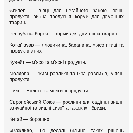
Єгипет — вівці для негайного забою, яєчні
продукти, рибна продукція, корми для домашніх
тварин.
Республіка Корея — корми для домашніх тварин.
Кот-д’Івуар — яловичина, баранина, м'ясо птиці та
продукти з них.
Кувейт — м'ясо та м'ясні продукти.
Молдова — живі равлики та ікра равликів, м'ясні
продукти.
Чилі — молоко та молочні продукти.
Європейський Союз — рослини для садіння вишні
звичайної та вишні сизої, а також їх гібриди.
Китай — борошно.
«Важливо, що дедалі більше таких рішень