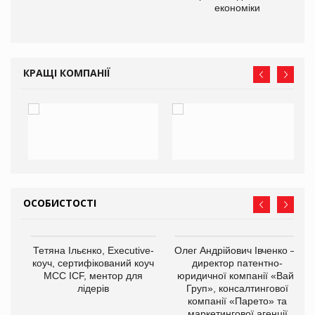
економіки
КРАЩІ КОМПАНІЇ
ОСОБИСТОСТІ
,
Тетяна Ільєнко, Executive-
Олег Андрійович Івченко —
ОВ
коуч, сертифікований коуч
директор патентно-
МСС ICF, ментор для
юридичної компанії «Вайз
лідерів
Груп», консалтингової
компанії «Парето» та
маркетингової агенції