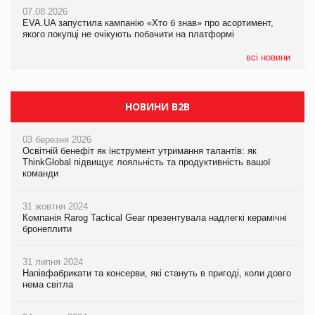
Франція заборонила рекламні дзвінки без згоди клієнтів
07.08.2026
07.08.2026
EVA.UA запустила кампанію «Хто б знав» про асортимент,
EVA.UA запустила кампанію «Хто б знав» про асортимент,
якого покупці не очікують побачити на платформі
якого покупці не очікують побачити на платформі
всі новини
НОВИНИ B2B
03 березня 2026
Освітній бенефіт як інструмент утримання талантів: як
ThinkGlobal підвищує лояльність та продуктивність вашої
команди
31 жовтня 2024
Компанія Rarog Tactical Gear презентувала надлегкі керамічні
бронеплити
31 липня 2024
Напівфабрикати та консерви, які стануть в пригоді, коли довго
нема світла