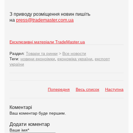
З приводу розміщення новин пишіть
на
press@trademaster.com.ua
Ексклюзивні матеріали TradeMaster.ua
Раздел:
Товари та ринки
>
Все новости
Теги:
новини еконоімки
,
економіка україни
,
експорт
україни
Попередня
Весь список
Наступна
Коментарі
Ваш коментар буде першим.
Додати коментар
Ваше імя
*