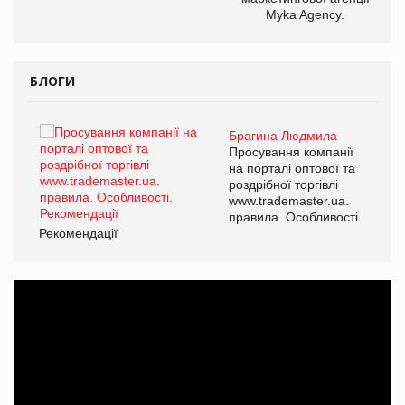
Myka Agency.
БЛОГИ
Брагина Людмила
ї
Просування компанії
а
на порталі оптової та
роздрібної торгівлі
www.trademaster.ua.
і.
правила. Особливості.
Рекомендації
Ре