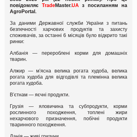
повідомляє
Trade
Master.
UA
з посиланням на
AgroPortal
.
За даними Державної служби України з питань
безпечності харчових продуктів та захисту
споживачів, за останні 6 місяців було відкрито такі
ринки:
Албанія — перероблені корми для домашніх
тварин.
Алжир — м'ясна велика рогата худоба, велика
рогата худоба для відгодівлі та племінна велика
рогата худоба.
В'єтнам — яєчні продукти.
Грузія — яловичина та субпродукти, корми
рослинного походження, топлені жири
нехарчового призначення, побічні продукти
тваринного походження.
Данія — живі гризуни.