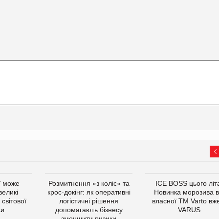
ї може
Розмитнення «з коліс» та
ICE BOSS цього літ
великі
крос-докінг: як оперативні
Новинка морозива в
світової
логістичні рішення
власної ТМ Varto вж
ки
допомагають бізнесу
VARUS
зменшити ризики