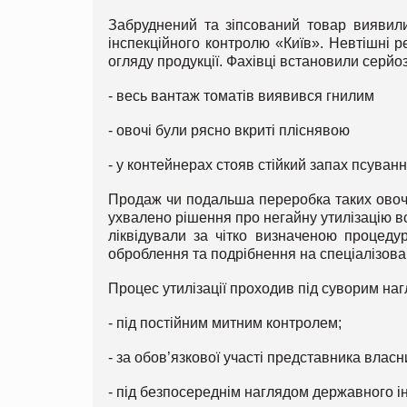
Забруднений та зіпсований товар виявили 
інспекційного контролю «Київ». Невтішні р
огляду продукції. Фахівці встановили серй
- весь вантаж томатів виявився гнилим
- овочі були рясно вкриті пліснявою
- у контейнерах стояв стійкий запах псуванн
Продаж чи подальша переробка таких овочі
ухвалено рішення про негайну утилізацію вс
ліквідували за чітко визначеною процед
оброблення та подрібнення на спеціалізова
Процес утилізації проходив під суворим на
- під постійним митним контролем;
- за обов’язкової участі представника влас
- під безпосереднім наглядом державного і