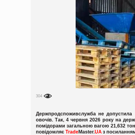
304
Держпродспоживслужба не допустила н
овочів. Так, 4 червня 2026 року на де
помідорами загальною вагою 21,632 тон
повідомляє
Trade
Master.
UA
з посилання