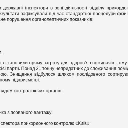
державні інспектори в зоні діяльності відділу прикордо
езультати зафіксували під час стандартної процедури фізи
озне порушення органолептичних показників:
я.
в становили пряму загрозу для здоров’я споживачів, тому
ієї партії. Понад 21 тонну непридатних до споживання помі
урою. Знищення відбулося шляхом послідовного сортирув
ному підприємстві.
глядом контролюючих органів:
ника зіпсованого вантажу;
нспектора прикордонного контролю «Київ»;