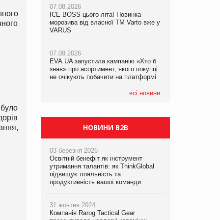
07.08.2026
07.08.2026
нного
ICE BOSS цього літа! Новинка
ICE BOSS цього літа! Новинка
07.08.2026
морозива від власної ТМ Varto вже у
морозива від власної ТМ Varto вже у
чного
Франція заборонила рекламні дзвінки
VARUS
VARUS
без згоди клієнтів
07.08.2026
07.08.2026
EVA.UA запустила кампанію «Хто б
EVA.UA запустила кампанію «Хто б
знав» про асортимент, якого покупці
знав» про асортимент, якого покупці
не очікують побачити на платформі
не очікують побачити на платформі
всі новини
 було
дорів
НОВИНИ B2B
ання,
03 березня 2026
Освітній бенефіт як інструмент
утримання талантів: як ThinkGlobal
підвищує лояльність та
продуктивність вашої команди
31 жовтня 2024
Компанія Rarog Tactical Gear