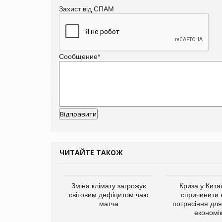
Захист від СПАМ
Сообщение
*
ЧИТАЙТЕ ТАКОЖ
ує виробника
Зміна клімату загрожує
Криза у Кита
добавок Thorne
світовим дефіцитом чаю
спричинити 
матча
потрясіння для 
економі