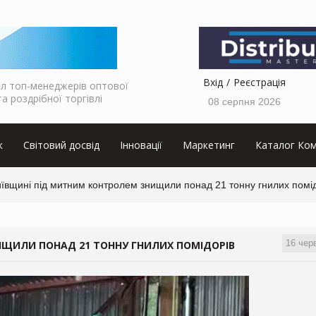
Вхід
Реєстрація
л топ-менеджерів оптової
та роздрібної торгівлі
08 серпня 2026
к
Світовий досвід
Інновації
Маркетинг
Каталог Ком
ївщині під митним контролем знищили понад 21 тонну гнилих помі
16 чер
ИЩИЛИ ПОНАД 21 ТОННУ ГНИЛИХ ПОМІДОРІВ