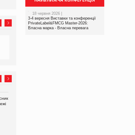
18 червня 2026 |
3-4 вересня Виставки та конференції
PrivateLabel&FMCG Master-2026:
Власна марка - Власна перевага
сник
Олексій Логачов-Михайлов
Яна Сараніна, директор
ежі
Файно маркет Директор
компанії «УкраМарин»
департаменту з
виробництва