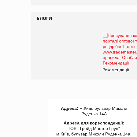
БЛОГИ
Брагина Людмила
Просування компанії на
порталі оптової та роздрібної
торгівлі www.trademaster.ua.
правила. Особливості.
Рекомендації
Рекомендації
Адреса:
м.Київ, бульвар Миколи
Руденка 14А
Адреса для кореспонденції:
ТОВ "Tрейд Мастер Груп"
м.Київ, бульвар Миколи Руденка 14а,