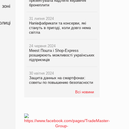
презентувала надлегкі керамічні
бронеплити
 зоні
31 липня 2024
олиці
Напівфабрикати та консерви, які
стануть в пригоді, коли довго нема
світла
24 червня 2024
Meest Пошта і Shop-Express
розширюють можливості українських
підприємців
30 квітня 2024
Защита данных на смартфонах:
советы по повышению безопасности
Всі новини