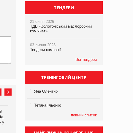
ТЕНДЕРИ
21 січня 2026
ТДВ «Золотоніський маслоробний
комбінат»
03 липня 2023
Тендери компанії
Всі тендери
ТРЕНІНГОВИЙ ЦЕНТР
Яна Олентир
Тетяна Ільєнко
а!
EVA.UA запустила
Kraft Heinz скоротила
повний список
ід
кампанію «Хто б знав» про
збиток у першому півріччі
е у
асортимент, якого покупці
не очікують побачити на
НАЙБЛИЖЧА КОНФЕРЕНЦІЯ
платформі