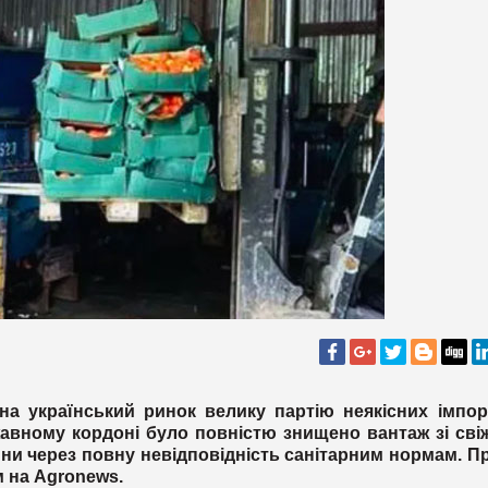
а український ринок велику партію неякісних імпор
ржавному кордоні було повністю знищено вантаж зі св
ни через повну невідповідність санітарним нормам. П
м на
Agronews
.