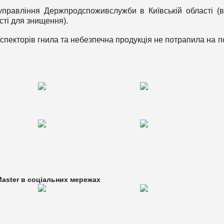
управління Держпродспоживслужби в Київській області (в
ті для знищення).
пекторів гнила та небезпечна продукція не потрапила на п
aster в
соціальних мережах