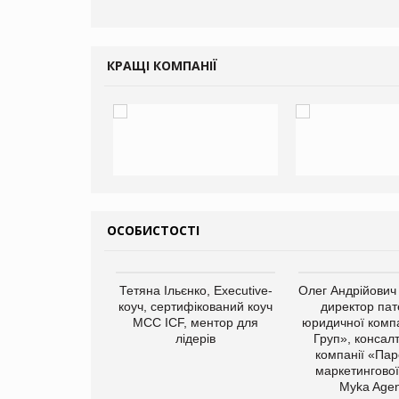
КРАЩІ КОМПАНІЇ
ОСОБИСТОСТІ
арас Ігорович,
Тетяна Ільєнко, Executive-
Олег Андрійович
иробництва ТОВ
коуч, сертифікований коуч
директор пат
Герчак"
МСС ICF, ментор для
юридичної компа
лідерів
Груп», консал
компанії «Пар
маркетингової
Myka Agen