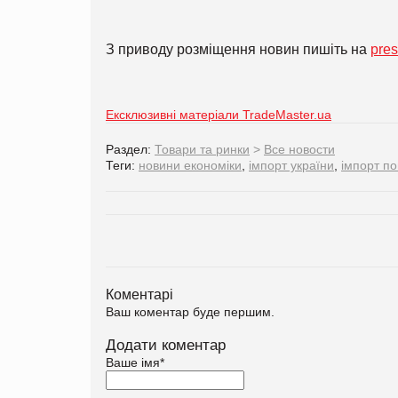
З приводу розміщення новин пишіть на
pre
Ексклюзивні матеріали TradeMaster.ua
Раздел:
Товари та ринки
>
Все новости
Теги:
новини економіки
,
імпорт україни
,
імпорт по
Коментарі
Ваш коментар буде першим.
Додати коментар
Ваше імя
*