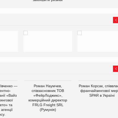
 Івченко —
Роман Наумчев,
Роман Корсак, співвла
ентно-
співзасновник ТОВ
франчайзингової мер
нії «Вайз
«ФейрЛоджикс»,
SPAR в Україні
тингової
комерційний директор
ето» та
FRLG Freight SRL
 агенції
(Румунія)
cy.