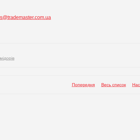
ss@trademaster.com.ua
мідорів
Попередня
Весь список
Нас