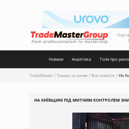
Порта
Новини
Аналітика
Топи про рино
TradeMaster
Товари та ринки
Все новости
На Ки
НА КИЇВЩИНІ ПІД МИТНИМ КОНТРОЛЕМ ЗН