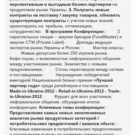
перспективным и выгодным бизнес-партнером
на
продуктовом рынке Украины.
3. Получить новые
контракты на поставку / закупку товаров, обновить
существующие контракты
с учетом новых знаний,
ориентируясь на: прибыль, оптимизацию,
сотрудничество.
В программе Конференции:
·
2
параллельных секции – закупки брендов (FoodMaster) и
закупки СТМ (Private Label)
·
Доклады ведущих
экспертов рынка Украины и России;
·
Мастер-классы;
·
Живые дискуссии более 250 игроков рынка
·
Кофе-паузы, с возможностью неформального общения
между участниками рынка. Знакомство с новыми
предложениями;
·
Столы переговоров между сетями
и поставщиками;
·
Награждение победителей
ежегодной Национальной бизнес-премии
«Лучший
партнер года»
среди ритейлеров и поставщиков:
-
Made-in-Ukraine-2012
- Retail-in-Ukraine-2012
-
Trade-
in-Ukraine-2012
·
Фуршет для всех участников,
неформальное общение, обсуждение итогов
конференции.
Ключевые темы конференции
:
·
Представление самых новых эксклюзивных
аналитик рынка продуктовых категорий /
потребительских предпочтений / каналов сбыта:
-
Ключевые изменения в потребительских предпочтениях
и практические выводы по развитию товарных групп.
-