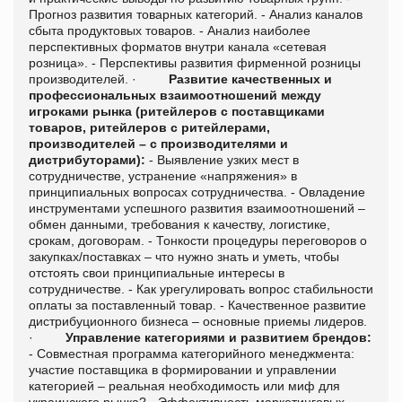
Прогноз развития товарных категорий.
- Анализ каналов
сбыта продуктовых товаров.
- Анализ наиболее
перспективных форматов внутри канала «сетевая
розница».
- Перспективы развития фирменной розницы
производителей.
·
Развитие качественных и
профессиональных взаимоотношений между
игроками рынка (ритейлеров с поставщиками
товаров, ритейлеров с ритейлерами,
производителей – с производителями и
дистрибуторами):
- Выявление узких мест в
сотрудничестве, устранение «напряжения» в
принципиальных вопросах сотрудничества.
- Овладение
инструментами успешного развития взаимоотношений –
обмен данными, требования к качеству, логистике,
срокам, договорам.
- Тонкости процедуры переговоров о
закупках/поставках – что нужно знать и уметь, чтобы
отстоять свои принципиальные интересы в
сотрудничестве.
- Как урегулировать вопрос стабильности
оплаты за поставленный товар.
- Качественное развитие
дистрибуционного бизнеса – основные приемы лидеров.
·
Управление категориями и развитием брендов:
- Совместная программа категорийного менеджмента:
участие поставщика в формировании и управлении
категорией – реальная необходимость или миф для