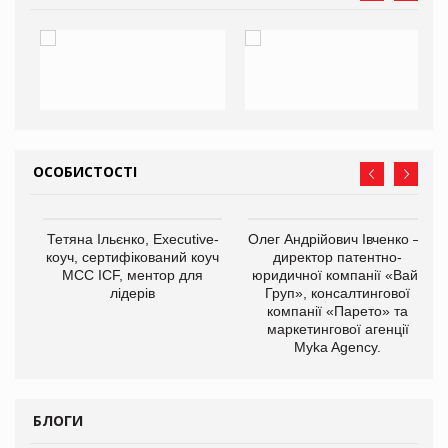
ОСОБИСТОСТІ
,
Тетяна Ільєнко, Executive-
Олег Андрійович Івченко —
ОВ
коуч, сертифікований коуч
директор патентно-
МСС ICF, ментор для
юридичної компанії «Вайз
лідерів
Груп», консалтингової
компанії «Парето» та
маркетингової агенції
Myka Agency.
БЛОГИ