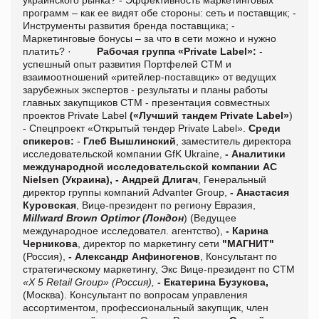
украинского рынка?
- Эффективность маркетинговых
программ – как ее видят обе стороны: сеть и поставщик;
-
Инструменты развития бренда поставщика;
-
Маркетинговые бонусы – за что в сети можно и нужно
платить?
·
Рабочая группа «Private Label»:
-
успешный опыт развития Портфелей СТМ и
взаимоотношений «ритейлер-поставщик» от ведущих
зарубежных экспертов
- результаты и планы работы
главных закупщиков СТМ
- презентация совместных
проектов Private Label
(«Лучший тандем Private Label»
)
- Спецпроект «Открытый тендер Private Label».
Среди
спикеров:
-
Глеб Вышлинский
, заместитель директора
исследовательской компании GfK Ukraine,
- Аналитики
международной исследовательской компании
AC
Nielsen
(Украина),
-
Андрей Длигач
, Генеральный
директор группы компаний Advanter Group,
-
Анастасия
Куровская
, Вице-президент по региону Евразия,
Millward Brown Optimo
r
(Лондон
) (Ведущее
международное исследовател. агентство),
-
Карина
Черникова
, директор по маркетингу сети
"МАГНИТ"
(Россия),
-
Александр Анфиногенов
, Консультант по
стратегическому маркетингу, Экс Вице-президент
по СТМ
«
X
5
Retail
Group» (Россия),
-
Екатерина Бузукова
,
(Москва). Консультант по вопросам управления
ассортиментом, профессиональный закупщик, член