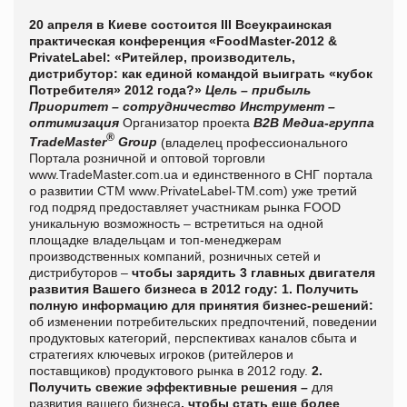
20 апреля в Киеве состоится
III
Всеукраинская
практическая конференция «
FoodMaster
-2012 &
PrivateLabel
: «Ритейлер, производитель,
дистрибутор: как единой командой выиграть «кубок
Потребителя» 2012 года?»
Цель – прибыль
Приоритет – сотрудничество
Инструмент –
оптимизация
Организатор проекта
В2В Медиа-группа
®
TradeMaster
Group
(владелец профессионального
Портала розничной и оптовой торговли
www.TradeMaster.com.ua и единственного в СНГ портала
о развитии СТМ
www
.
PrivateLabel
-
TM
.
com
) уже третий
год подряд предоставляет участникам рынка
FOOD
уникальную возможность – встретиться на одной
площадке владельцам и топ-менеджерам
производственных компаний, розничных сетей и
дистрибуторов –
чтобы зарядить 3 главных двигателя
развития Вашего бизнеса в 2012 году:
1.
Получить
полную информацию для принятия бизнес-решений:
об изменении потребительских предпочтений, поведении
продуктовых категорий, перспективах каналов сбыта и
стратегиях ключевых игроков (ритейлеров и
поставщиков) продуктового рынка в 2012 году.
2.
Получить свежие эффективные решения –
для
развития вашего бизнеса
, чтобы стать еще более