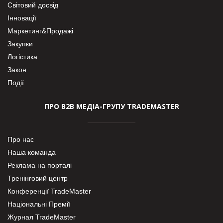
Світовий досвід
Інновації
Маркетинг&Продажі
Закупки
Логістика
Закон
Події
ПРО В2В МЕДІА-ГРУПУ TRADEMASTER
Про нас
Наша команда
Реклама на порталі
Тренінговий центр
Конференції TradeMaster
Національні Премії
Журнал TradeMaster