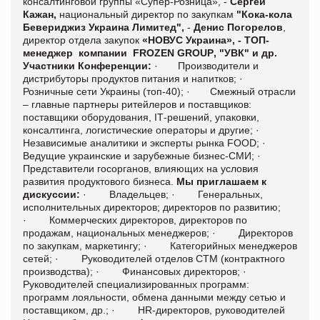
консалтинговой группы «Супер-Розница»,
-
Сергей
Кажан,
национальный директор по закупкам
"Кока-кола
Бевериджиз Украина Лимитед",
-
Денис Погорелов
,
директор отдела закупок
«НОВУС Украина»,
-
ТОП-
менеджер компании
FROZEN GROUP
, "УВК" и др.
Участники Конференции:
·
Производители и
дистрибуторы продуктов питания и напитков;
·
Розничные сети Украины (топ-40);
·
Смежный отрасли
– главные партнеры ритейлеров и поставщиков:
поставщики оборудования,
I
Т-решений, упаковки,
консалтинга, логистические операторы и другие;
·
Независимые аналитики и эксперты рынка
FOOD
;
·
Ведущие украинские и зарубежные бизнес-СМИ;
·
Представители госорганов, влияющих на условия
развития продуктового бизнеса.
Мы приглашаем к
дискуссии:
·
Владельцев;
·
Генеральных,
исполнительных директоров; директоров по развитию;
·
Коммерческих директоров, директоров по
продажам, национальных менеджеров;
·
Директоров
по закупкам, маркетингу;
·
Категорийных менеджеров
сетей;
·
Руководителей отделов СТМ (контрактного
производства);
·
Финансовых директоров;
·
Руководителей специализированных программ:
программ лояльности, обмена данными между сетью и
поставщиком, др.;
·
HR-директоров, руководителей