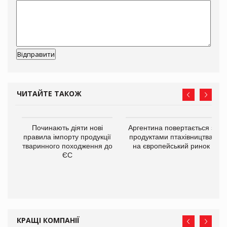
ЧИТАЙТЕ ТАКОЖ
в
Починають діяти нові
Аргентина повертається з
правила імпорту продукції
продуктами птахівництва
тваринного походження до
на європейський ринок
О:
ЄС
КРАЩІ КОМПАНІЇ