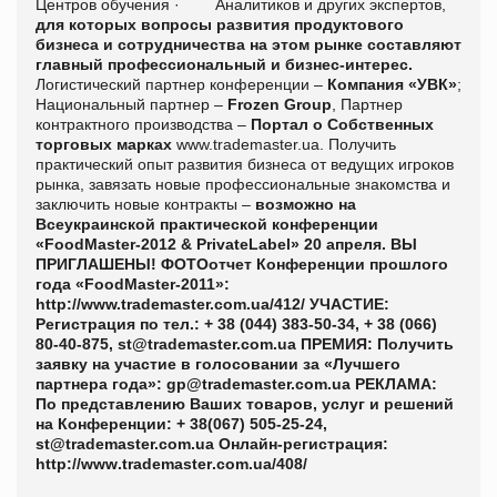
Центров обучения
·
Аналитиков и других экспертов,
для которых вопросы развития продуктового
бизнеса и сотрудничества на этом рынке составляют
главный профессиональный и бизнес-интерес.
Логистический партнер конференции –
Компания «УВК»
;
Национальный партнер –
Frozen Group
, Партнер
контрактного производства –
Портал о Собственных
торговых марках
www.trademaster.ua.
Получить
практический опыт развития бизнеса от ведущих игроков
рынка, завязать новые профессиональные знакомства и
заключить новые контракты –
возможно на
Всеукраинской практической конференции
«
FoodMaster
-2012 &
PrivateLabel
» 20 апреля.
ВЫ
ПРИГЛАШЕНЫ!
ФОТОотчет Конференции прошлого
года «FoodMaster-2011»:
http://www.trademaster.com.ua/412/
УЧАСТИЕ:
Регистрация по тел.: + 38 (044) 383-50-34, + 38 (066)
80-40-875,
st@trademaster.com.ua
ПРЕМИЯ: Получить
заявку на участие в голосовании за «Лучшего
партнера года»:
gp@trademaster.com.ua
РЕКЛАМА:
По представлению Ваших товаров, услуг и решений
на Конференции: + 38(067) 505-25-24,
st@trademaster.com.ua
Онлайн-регистрация
:
http
://
www
.
trademaster
.
com
.
ua
/408/