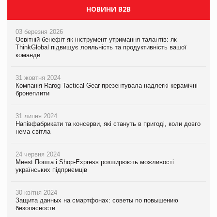
НОВИНИ B2B
03 березня 2026
Освітній бенефіт як інструмент утримання талантів: як
ThinkGlobal підвищує лояльність та продуктивність вашої
команди
31 жовтня 2024
Компанія Rarog Tactical Gear презентувала надлегкі керамічні
бронеплити
31 липня 2024
Напівфабрикати та консерви, які стануть в пригоді, коли довго
нема світла
24 червня 2024
Meest Пошта і Shop-Express розширюють можливості
українських підприємців
30 квітня 2024
Защита данных на смартфонах: советы по повышению
безопасности