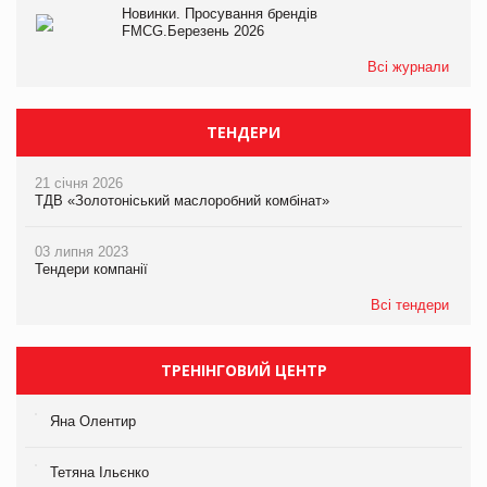
Новинки. Просування брендів
FMCG.Березень 2026
Всі журнали
ТЕНДЕРИ
21 січня 2026
ТДВ «Золотоніський маслоробний комбінат»
03 липня 2023
Тендери компанії
Всі тендери
ТРЕНІНГОВИЙ ЦЕНТР
Яна Олентир
Тетяна Ільєнко