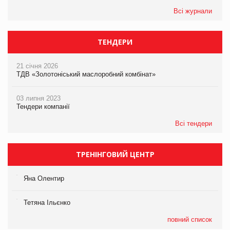
Всі журнали
ТЕНДЕРИ
21 січня 2026
ТДВ «Золотоніський маслоробний комбінат»
03 липня 2023
Тендери компанії
Всі тендери
ТРЕНІНГОВИЙ ЦЕНТР
Яна Олентир
Тетяна Ільєнко
повний список