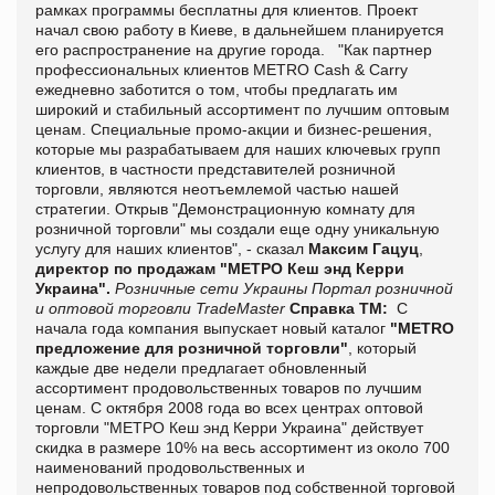
рамках программы бесплатны для клиентов. Проект
начал свою работу в Киеве, в дальнейшем планируется
его распространение на другие города.
"Как партнер
профессиональных клиентов METRO Cash & Carry
ежедневно заботится о том, чтобы предлагать им
широкий и стабильный ассортимент по лучшим оптовым
ценам. Специальные промо-акции и бизнес-решения,
которые мы разрабатываем для наших ключевых групп
клиентов, в частности представителей розничной
торговли, являются неотъемлемой частью нашей
стратегии. Открыв "Демонстрационную комнату для
розничной торговли" мы создали еще одну уникальную
услугу для наших клиентов", - сказал
Максим Гацуц
,
директор по продажам "МЕТРО Кеш энд Керри
Украина".
Розничные сети Украины
Портал розничной
и оптовой торговли TradeMaster
Справка ТМ:
С
начала года компания выпускает новый каталог
"METRO
предложение для розничной торговли"
, который
каждые две недели предлагает обновленный
ассортимент продовольственных товаров по лучшим
ценам. С октября 2008 года во всех центрах оптовой
торговли "МЕТРО Кеш энд Керри Украина" действует
скидка в размере 10% на весь ассортимент из около 700
наименований продовольственных и
непродовольственных товаров под собственной торговой