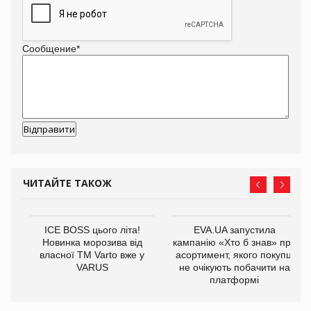
Сообщение
*
ЧИТАЙТЕ ТАКОЖ
ICE BOSS цього літа!
EVA.UA запустила
Новинка морозива від
кампанію «Хто б знав» про
власної ТМ Varto вже у
асортимент, якого покупці
VARUS
не очікують побачити на
платформі