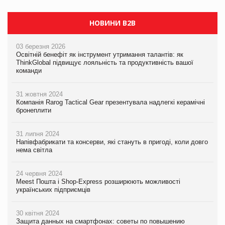
НОВИНИ B2B
03 березня 2026
Освітній бенефіт як інструмент утримання талантів: як
ThinkGlobal підвищує лояльність та продуктивність вашої
команди
31 жовтня 2024
Компанія Rarog Tactical Gear презентувала надлегкі керамічні
бронеплити
31 липня 2024
Напівфабрикати та консерви, які стануть в пригоді, коли довго
нема світла
24 червня 2024
Meest Пошта і Shop-Express розширюють можливості
українських підприємців
30 квітня 2024
Защита данных на смартфонах: советы по повышению