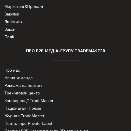
Маркетинг&Продажі
Закупки
Логістика
Закон
Події
ПРО В2В МЕДІА-ГРУПУ TRADEMASTER
Про нас
Наша команда
Реклама на порталі
Тренінговий центр
Конференції TradeMaster
Національні Премії
Журнал TradeMaster
Портал про Private Label
Послуги В2В- маркетингу та PR для клієнтів