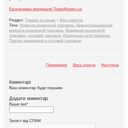
Ексклюзивні матеріали TradeMaster.ua
Раздел:
Товари та ринки
>
Все новости
Теги:
Новости розничной торговли
,
Демонстрационная
комната розничной торговли
,
Академия розничной
торговли
,
оптовой торговли
,
Розничные сети Украины
,
Портал розничной и оптовой торговли
Попередня
Весь список
Наступна
Коментарі
Ваш коментар буде першим.
Додати коментар
Ваше імя
*
Захист від СПАМ