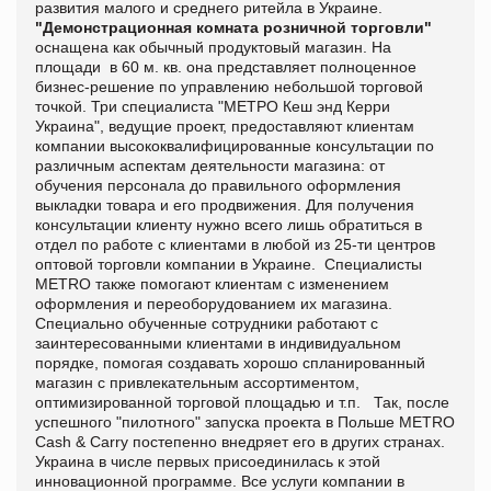
развития малого и среднего ритейла в Украине.
"Демонстрационная комната розничной торговли"
оснащена как обычный продуктовый магазин. На
площади
в 60 м. кв. она представляет полноценное
бизнес-решение по управлению небольшой торговой
точкой.
Три специалиста "МЕТРО Кеш энд Керри
Украина", ведущие проект, предоставляют клиентам
компании высококвалифицированные консультации по
различным аспектам деятельности магазина: от
обучения персонала до правильного оформления
выкладки товара и его продвижения. Для получения
консультации клиенту нужно всего лишь обратиться в
отдел по работе с клиентами в любой из 25-ти центров
оптовой торговли компании в Украине.
Специалисты
METRO также помог
ают
клиентам с изменением
оформления и переоборудованием их магазина.
Специально обученные сотрудники работают с
заинтересованными клиентами в индивидуальном
порядке, помогая создавать хорошо спланированный
магазин с привлекательным ассортиментом,
оптимизированной торговой площадью и т.п.
Так, после
успешного "пилотного" запуска проекта в Польше METRO
Cash & Carry постепенно внедряет его в других странах.
Украина в числе первых присоединилась к этой
инновационной программе. Все услуги компании в