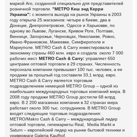
маркой Aro, созданной специально для представителей
розничной торговли.
"МЕТРО Кеш энд Керри
Украина":
с момента выхода на рынок Украины в 2003
году открыла 25 магазинов: четыре в Киеве, два в
Донецке, Днепропетровске, Одессе и Харьковве, по
одному во Львове, Луганске, Кривом Роге, Полтаве,
Виннице, Запорожье, Черновцах, Николаеве, Ровно,
Ивано-Франковске, Макеевке, Симферополе и
Мариуполе. METRO Cash & Carry инвестировала в
экономику страны 460 млн. евро и создала около 7 000
рабочих мест.
METRO Cash & Carry:
управляет 650
центрами оптовой торговли в 29 странах. Численность
персонала компании превышает 100 тыс. человек, а ее
продажи за прошлый год составили 33,1 млрд. евро.
METRO Cash & Carry является торговым
подразделением немецкой METRO Group – одной из
наибольших международных торговых компаний мира. В
2008 году продажи METRO Group достигли 68 млрд.
евро. В 2 200 магазинах компании в 32 странах мира
работает около 300 тыс. сотрудников. В METRO Group
входят следующие торговые подразделения:
METRO/Makro Cash & Carry – международный лидер
оптовой торговли, гипемаркеты Real, Media Markt и
Saturn – европейский лидер на рынке бытовой техники и
универмаги Galeria Kaufhof.