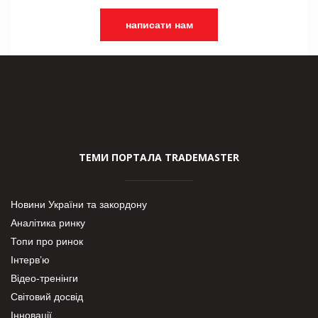
написати нам
ТЕМИ ПОРТАЛА TRADEMASTER
Новини України та закордону
Аналітика ринку
Топи про ринок
Інтерв’ю
Відео-тренінги
Світовий досвід
Інновації