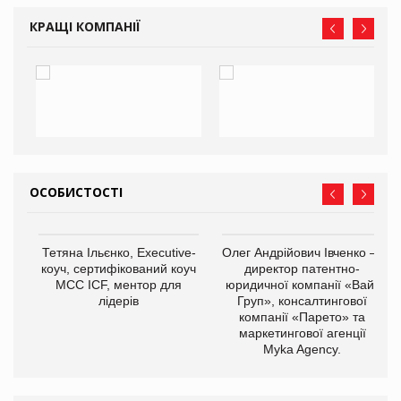
КРАЩІ КОМПАНІЇ
ОСОБИСТОСТІ
,
Тетяна Ільєнко, Executive-
Олег Андрійович Івченко —
ОВ
коуч, сертифікований коуч
директор патентно-
МСС ICF, ментор для
юридичної компанії «Вайз
лідерів
Груп», консалтингової
компанії «Парето» та
маркетингової агенції
Myka Agency.