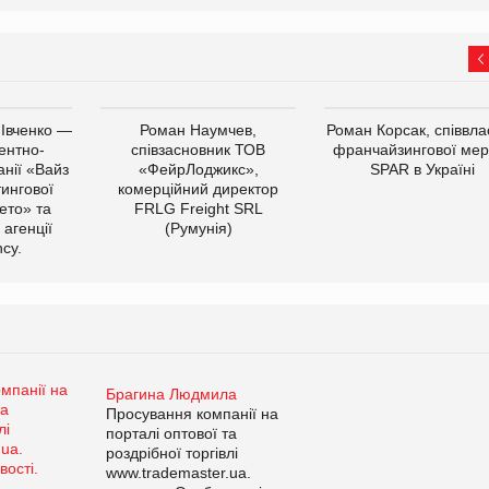
 Івченко —
Роман Наумчев,
Роман Корсак, співвла
ентно-
співзасновник ТОВ
франчайзингової мер
нії «Вайз
«ФейрЛоджикс»,
SPAR в Україні
тингової
комерційний директор
ето» та
FRLG Freight SRL
 агенції
(Румунія)
cy.
Брагина Людмила
Просування компанії на
порталі оптової та
роздрібної торгівлі
www.trademaster.ua.