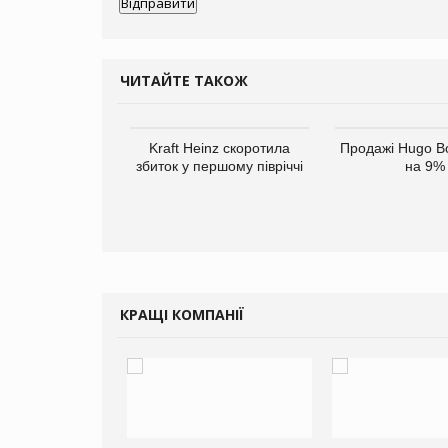
ЧИТАЙТЕ ТАКОЖ
верне клієнтам
Kraft Heinz скоротила
Продажі Hugo B
ларів за раніше
збиток у першому півріччі
на 9%
чені мита
КРАЩІ КОМПАНІЇ