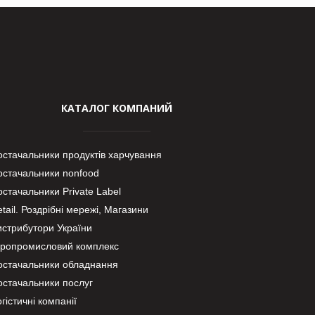
КАТАЛОГ КОМПАНИЙ
остачальники продуктів харчування
остачальники nonfood
стачальники Private Label
tail. Роздрібні мережі, Магазини
истрибутори України
гропромисловий комплекс
остачальники обладнання
остачальники послуг
гістичні компанії