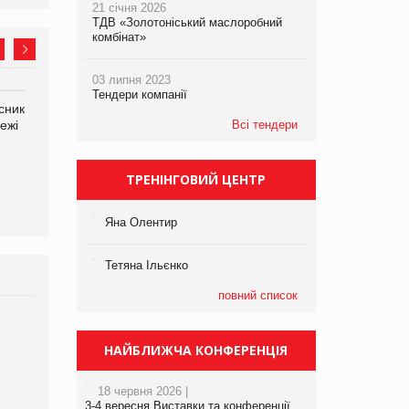
21 січня 2026
ТДВ «Золотоніський маслоробний
комбінат»
03 липня 2023
Тендери компанії
сник
Олексій Логачов-Михайлов
Яна Сараніна, директор
ежі
Файно маркет Директор
Всі тендери
компанії «УкраМарин»
департаменту з
виробництва
ТРЕНІНГОВИЙ ЦЕНТР
Яна Олентир
Тетяна Ільєнко
повний список
Брагина Людмила
Просування компанії на
НАЙБЛИЖЧА КОНФЕРЕНЦІЯ
порталі оптової та
роздрібної торгівлі
18 червня 2026 |
www.trademaster.ua.
3-4 вересня Виставки та конференції