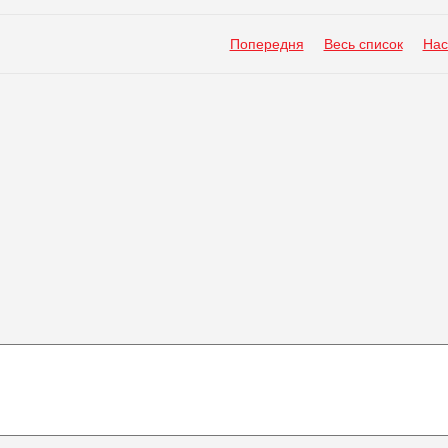
Попередня
Весь список
Нас