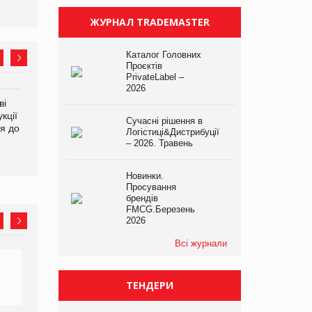
ЖУРНАЛ TRADEMASTER
Каталог Головних
Проєктів
PrivateLabel –
2026
ві
Аргентина повертається з
ФАО прогнозує зростання
кції
продуктами птахівництва
світових цін на
Сучасні рішення в
я до
на європейський ринок
продовольство
Логістиці&Дистрибуції
– 2026. Травень
Новинки.
Просування
брендів
FMCG.Березень
2026
Всі журнали
ТЕНДЕРИ