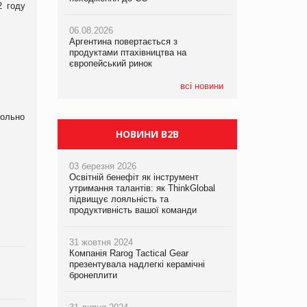
2 году
06.08.2026
06.08.2026
06.08.2026
Аргентина повертається з
Аргентина повертається з
Аргентина повертається з
продуктами птахівництва на
продуктами птахівництва на
продуктами птахівництва на
європейський ринок
європейський ринок
європейський ринок
всі новини
рольно
НОВИНИ B2B
03 березня 2026
Освітній бенефіт як інструмент
утримання талантів: як ThinkGlobal
підвищує лояльність та
продуктивність вашої команди
31 жовтня 2024
Компанія Rarog Tactical Gear
презентувала надлегкі керамічні
бронеплити