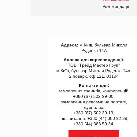
правила. Особливості.
ії
Рекомендації
Адреса:
м.Київ, бульвар Миколи
Руденка 14А
Адреса для кореспонденції:
ТОВ "Tрейд Мастер Груп"
м.Київ, бульвар Миколи Руденка 14а,
2 поверх, оф 121, 03194
Контакти для:
замовлення треннгів, конференцій:
+380 (67) 502-99-00,
замовлення реклами на порталі,
журналах:
+380 (67) 502 30 13,
інші питання: +380 (44) 383 92 39,
+380 (44) 383 50 34.