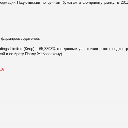
формации Нацкомиссии по ценным бумагам и фондовому рынку, в 201
х фармпроизводителей.
dings Limited (Кипр) – 65,3893% (по данным участников рынка, подконт
ой и ее брату Павлу Жебровскому).
.UA