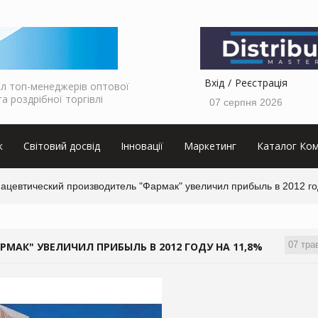
Вхід
Реєстрація
л топ-менеджерів оптової
та роздрібної торгівлі
07 серпня 2026
к
Світовий досвід
Інновації
Маркетинг
Каталог Ком
ацевтический производитель "Фармак" увеличил прибыль в 2012 го
07 тра
АК" УВЕЛИЧИЛ ПРИБЫЛЬ В 2012 ГОДУ НА 11,8%