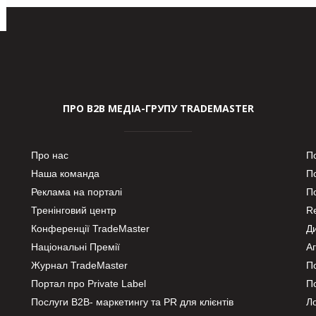
ПРО В2В МЕДІА-ГРУПУ TRADEMASTER
Про нас
П
Наша команда
П
Реклама на порталі
По
Тренінговий центр
Re
Конференції TradeMaster
Д
Національні Премії
А
Журнал TradeMaster
П
Портал про Private Label
П
Послуги В2В- маркетингу та PR для клієнтів
Ло