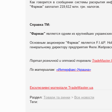
Как говорится в сообщении системы раскрытия ин
"Фармак" заплатил 219,612 млн. грн. налогов.
Справка ТМ:
"Фармак"
является одним из крупнейших украински
Основным акционером "Фармак" является F.I.&P. Hol
генеральному директору предприятия Филе Жебровск
Портал розничной и оптовой торговли
TradeMaster
По материалам:
«Интерфакс-Украина»
Ексклюзивні матеріали TradeMaster.ua
Раздел:
Товари та ринки
>
Все новости
Теги: