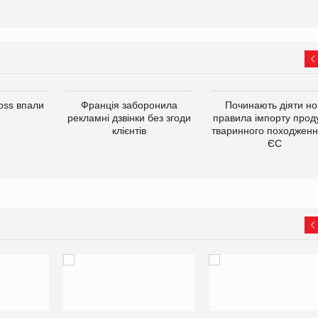
oss впали
Франція заборонила
Починають діяти но
рекламні дзвінки без згоди
правила імпорту проду
клієнтів
тваринного походженн
ЄС