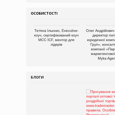
ОСОБИСТОСТІ
арас Ігорович,
Тетяна Ільєнко, Executive-
Олег Андрійович
иробництва ТОВ
коуч, сертифікований коуч
директор пат
Герчак"
МСС ICF, ментор для
юридичної компа
лідерів
Груп», консал
компанії «Пар
маркетингової
Myka Agen
БЛОГИ
Брагина Людмила
Просування компанії на
порталі оптової та
роздрібної торгівлі
www.trademaster.ua.