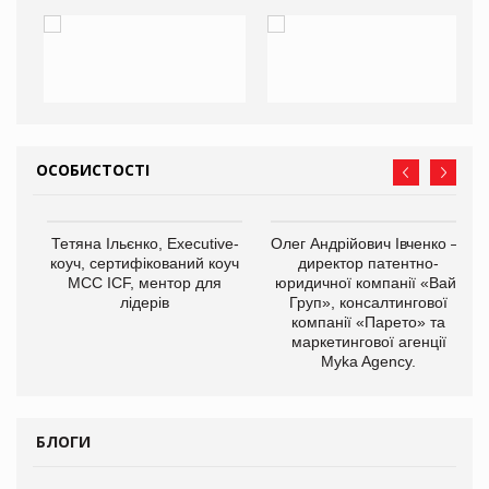
ОСОБИСТОСТІ
,
Тетяна Ільєнко, Executive-
Олег Андрійович Івченко —
ОВ
коуч, сертифікований коуч
директор патентно-
МСС ICF, ментор для
юридичної компанії «Вайз
лідерів
Груп», консалтингової
компанії «Парето» та
маркетингової агенції
Myka Agency.
БЛОГИ