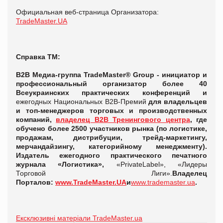
Официальная веб-страница Организатора:
TradeMaster.UA
Справка ТМ:
В2В Медиа-группа TradeMaster® Group -
инициатор и
профессиональный организатор более 40
Всеукраинских практических конференций и
ежегодных Национальных В2В-Премий
для владельцев
и топ-менеджеров торговых и производственных
компаний,
владелец В2В Тренингового центра
, где
обучено более 2500 участников рынка (по логистике,
продажам, дистрибуции, трейд-маркетингу,
мерчандайзингу, категорийному менеджменту).
Издатель ежегодного практического печатного
журнала «Логистика»,
«PrivateLabel», «Лидеры
Торговой Лиги».
Владелец
Порталов:
www.TradeMaster.UA
и
www.trademaster.ua
.
Ексклюзивні матеріали TradeMaster.ua