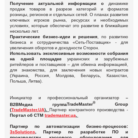
Получение актуальной информации о
динамике
продаж товаров в разрезе категорий и форматов
розницы, регионов и отдельных сетей. О планах развития
ключевых игроков рынка, ресурсах и необходимых
условиях, которые обеспечат это развитие в ближайшие
несколько лет.
Практические бизнес-идеи и решения
, по развитию
бизнеса и сотрудничества «Сеть-Поставщик» - для
увеличения оборотов и доходности Сторон.
Использовать эксклюзивные возможности собрания
на одной площадке
украинских и зарубежных
ритейлеров и поставщиков – для обмена информацией,
для знакомства, для заключения новых контрактов
(Украина, Россия, Молдова, Беларусь, Казахстан,
Польша, Литва).
Инициатор и профессиональный организатор
–
®
B2BМедиа группа
TradeMaster
Group
(
TradeMaster.UA
).
Партнер контрактного производства -
Портал об СТМ
trademaster.ua
.
Партнер
по автоматизации бизнес-процессов:
3sSolutions
, Партнер по разработке ПО и
производству кассового оборудования для