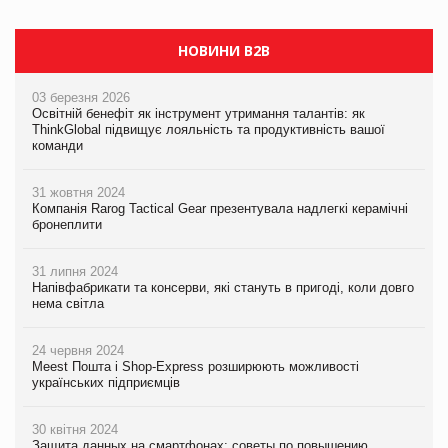
НОВИНИ B2B
03 березня 2026
Освітній бенефіт як інструмент утримання талантів: як
ThinkGlobal підвищує лояльність та продуктивність вашої
команди
31 жовтня 2024
Компанія Rarog Tactical Gear презентувала надлегкі керамічні
бронеплити
31 липня 2024
Напівфабрикати та консерви, які стануть в пригоді, коли довго
нема світла
24 червня 2024
Meest Пошта і Shop-Express розширюють можливості
українських підприємців
30 квітня 2024
Защита данных на смартфонах: советы по повышению