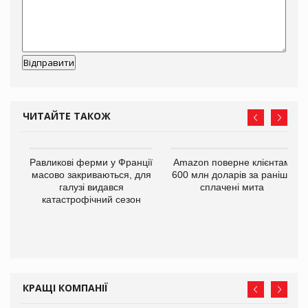
ЧИТАЙТЕ ТАКОЖ
і
Равликові ферми у Франції
Amazon поверне клієнтам
масово закриваються, для
600 млн доларів за раніше
галузі видався
сплачені мита
катастрофічний сезон
КРАЩІ КОМПАНІЇ