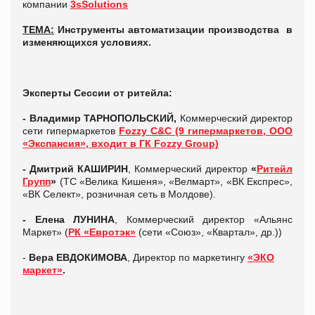
компании
3sSolutions
ТЕМА:
Инструменты автоматизации производства в
изменяющихся условиях
.
Эксперты Сессии от ритейла:
- Владимир ТАРНОПОЛЬСКИЙ,
Коммерческий директор
сети гипермаркетов
Fozzy C&C (9 гипермаркетов, ООО
«Экспансия», входит в ГК Fozzy Group)
-
Дмитрий КАШИРИН
, Коммерческий директор
«
Ритейл
Групп
»
(ТС «Велика Кишеня», «Велмарт», «ВК Експрес»,
«ВК Селект», розничная сеть в Молдове).
- Елена ЛУНИНА
, Коммерческий директор «Альянс
Маркет» (
РК «Евротэк»
(сети «Союз», «Квартал», др.))
-
Вера ЕВДОКИМОВА
, Директор по маркетингу
«ЭКО
маркет»
.