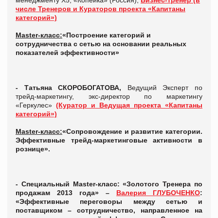
менеджменту Х5, «Копейка» (Россия),
Бизнес-тренер (в
числе Тренеров и Кураторов проекта «Капитаны
категорий»)
Master
-класс:
«
Построение категорий и
сотрудничества с сетью на основании реальных
показателей эффективности»
- Татьяна СКОРОБОГАТОВА,
Ведущий Эксперт по
трейд-маркетингу, экс-директор по маркетингу
«Геркулес»
(Куратор и Ведущая проекта «Капитаны
категорий»)
Master
-класс:
«
Сопровождение и развитие категории.
Эффективные трейд-маркетинговые активности в
рознице
».
-
Специальный Master-класс: «Золотого Тренера по
продажам 2013 года» –
Валерия ГЛУБОЧЕНКО
:
«
Эффективные переговоры между сетью и
поставщиком – сотрудничество, направленное на