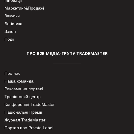
Інновації
Маркетинг&Продажі
Закупки
Логістика
Закон
Події
ПРО В2В МЕДІА-ГРУПУ TRADEMASTER
Про нас
Наша команда
Реклама на порталі
Тренінговий центр
Конференції TradeMaster
Національні Премії
Журнал TradeMaster
Портал про Private Label