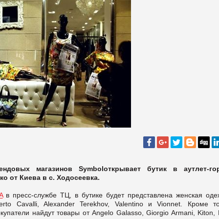
рендовых магазинов
Symbol
открывает бутик в аутлет-го
о от Киева в с. Ходосеевка.
A
в пресс-службе ТЦ, в бутике будет представлена женская оде
rto Cavalli, Alexander Terekhov, Valentino и Vionnet. Кроме т
патели найдут товары от Angelo Galasso, Giorgio Armani, Kiton, 