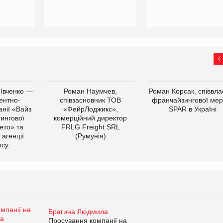
 Івченко —
Роман Наумчев,
Роман Корсак, співвла
ентно-
співзасновник ТОВ
франчайзингової мер
нії «Вайз
«ФейрЛоджикс»,
SPAR в Україні
тингової
комерційний директор
ето» та
FRLG Freight SRL
 агенції
(Румунія)
cy.
Брагина Людмила
Просування компанії на