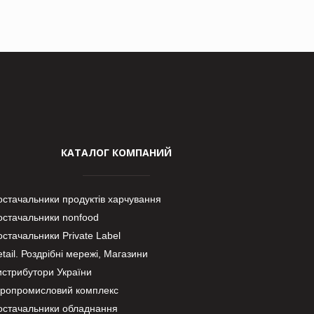
КАТАЛОГ КОМПАНИЙ
остачальники продуктів харчування
остачальники nonfood
стачальники Private Label
tail. Роздрібні мережі, Магазини
истрибутори України
гропромисловий комплекс
остачальники обладнання