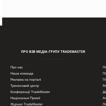
ПРО В2В МЕДІА-ГРУПУ TRADEMASTER
Про нас
П
Наша команда
П
Реклама на порталі
По
Тренінговий центр
Re
Конференції TradeMaster
Д
Національні Премії
А
Журнал TradeMaster
П