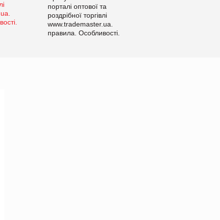
порталі оптової та
роздрібної торгівлі
www.trademaster.ua.
правила. Особливості.
Рекомендації