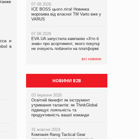
 также
07.08.2026
07.08.2026
ICE BOSS цього літа! Новинка
ICE BOSS цього літа! Новинка
07.08.2026
морозива від власної ТМ Varto вже у
морозива від власної ТМ Varto вже у
Франція заборонила рекламні дзвінки
VARUS
VARUS
без згоди клієнтів
07.08.2026
07.08.2026
EVA.UA запустила кампанію «Хто б
EVA.UA запустила кампанію «Хто б
сса и
знав» про асортимент, якого покупці
знав» про асортимент, якого покупці
bol в
не очікують побачити на платформі
не очікують побачити на платформі
всі новини
НОВИНИ B2B
03 березня 2026
Освітній бенефіт як інструмент
утримання талантів: як ThinkGlobal
підвищує лояльність та
продуктивність вашої команди
31 жовтня 2024
Компанія Rarog Tactical Gear