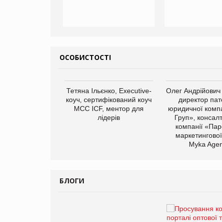
ОСОБИСТОСТІ
арас Ігорович,
Тетяна Ільєнко, Executive-
Олег Андрійович
иробництва ТОВ
коуч, сертифікований коуч
директор пат
Герчак"
МСС ICF, ментор для
юридичної компа
лідерів
Груп», консал
компанії «Пар
маркетингової
Myka Agen
БЛОГИ
Брагина Людмила
Просування компанії на