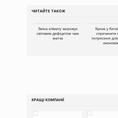
ЧИТАЙТЕ ТАКОЖ
ує виробника
Зміна клімату загрожує
Криза у Кита
добавок Thorne
світовим дефіцитом чаю
спричинити 
матча
потрясіння для 
економі
КРАЩІ КОМПАНІЇ