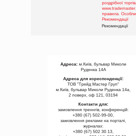
порталі оптової та
роздрібної торгівлі
www.trademaster.ua.
правила. Особливості.
ії
Рекомендації
Адреса:
м.Київ, бульвар Миколи
Руденка 14А
Адреса для кореспонденції:
ТОВ "Tрейд Мастер Груп"
м.Київ, бульвар Миколи Руденка 14а,
2 поверх, оф 121, 03194
Контакти для:
замовлення треннгів, конференцій:
+380 (67) 502-99-00,
замовлення реклами на порталі,
журналах:
+380 (67) 502 30 13,