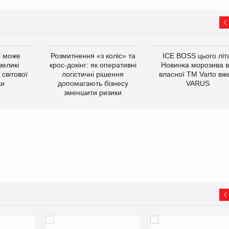
ї може
Розмитнення «з коліс» та
ICE BOSS цього літ
великі
крос-докінг: як оперативні
Новинка морозива в
світової
логістичні рішення
власної ТМ Varto вж
ки
допомагають бізнесу
VARUS
зменшити ризики