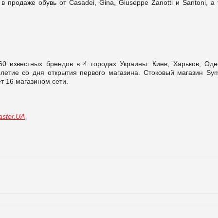
 продаже обувь от Casadei, Gina, Giuseppe Zanotti и Santoni, а
0 известных брендов в 4 городах Украины: Киев, Харьков, Оде
-летие со дня открытия первого магазина. Стоковый магазин Sym
т 16 магазином сети.
ster.UA