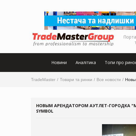
Порта
Новини
Аналітика
Топи про рино
TradeMaster
Товари та ринки
Все новости
Новы
НОВЫМ АРЕНДАТОРОМ АУТЛЕТ-ГОРОДКА "
SYMBOL