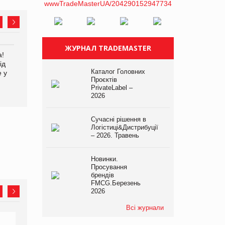
ЖУРНАЛ TRADEMASTER
а!
EVA.UA запустила
Kraft Heinz скоротила
ід
кампанію «Хто б знав» про
збиток у першому півріччі
Каталог Головних
е у
асортимент, якого покупці
Проєктів
не очікують побачити на
PrivateLabel –
платформі
2026
Сучасні рішення в
Логістиці&Дистрибуції
– 2026. Травень
Новинки.
Просування
брендів
FMCG.Березень
2026
Всі журнали