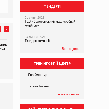
ТЕНДЕРИ
21 січня 2026
ТДВ «Золотоніський маслоробний
комбінат»
03 липня 2023
Тендери компанії
сник
Олексій Логачов-Михайлов
Яна Сараніна, директор
ежі
Файно маркет Директор
Всі тендери
компанії «УкраМарин»
департаменту з
виробництва
ТРЕНІНГОВИЙ ЦЕНТР
Яна Олентир
Тетяна Ільєнко
повний список
Брагина Людмила
Просування компанії на
НАЙБЛИЖЧА КОНФЕРЕНЦІЯ