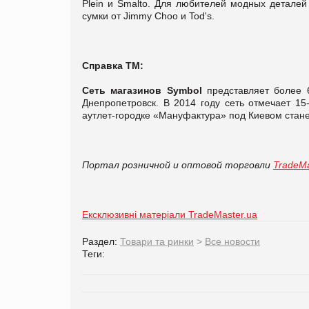
Plein и Smalto. Для любителей модных деталей в
сумки от Jimmy Choo и Tod's.
Справка ТМ:
Сеть магазинов
Symbol
представляет более 6
Днепропетровск. В 2014 году сеть отмечает 15
аутлет-городке «Мануфактура» под Киевом стане
Портал розничной и оптовой торговли
TradeMa
Ексклюзивні матеріали TradeMaster.ua
Раздел:
Товари та ринки
>
Все новости
Теги: