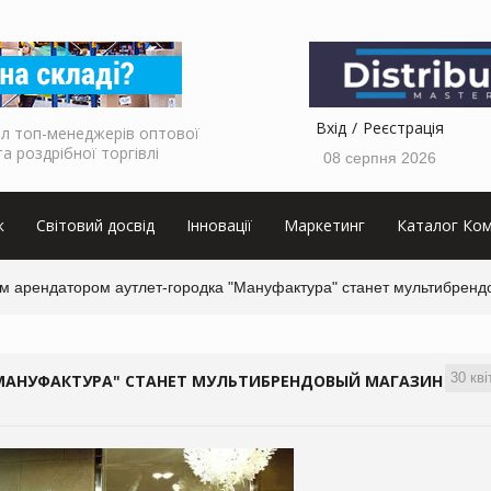
Вхід
Реєстрація
л топ-менеджерів оптової
та роздрібної торгівлі
08 серпня 2026
к
Світовий досвід
Інновації
Маркетинг
Каталог Ком
м арендатором аутлет-городка "Мануфактура" станет мультибренд
30 кві
МАНУФАКТУРА" СТАНЕТ МУЛЬТИБРЕНДОВЫЙ МАГАЗИН