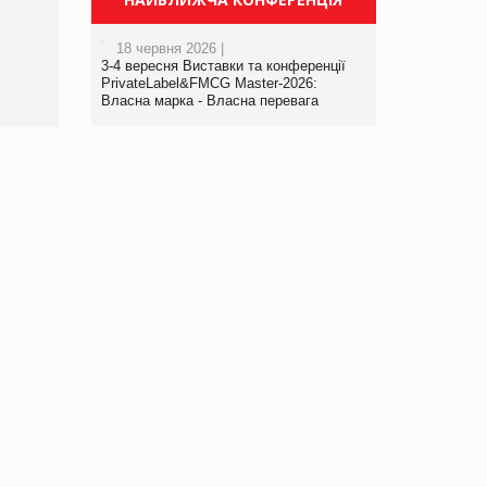
порталі оптової та
роздрібної торгівлі
18 червня 2026 |
www.trademaster.ua.
3-4 вересня Виставки та конференції
правила. Особливості.
PrivateLabel&FMCG Master-2026:
Власна марка - Власна перевага