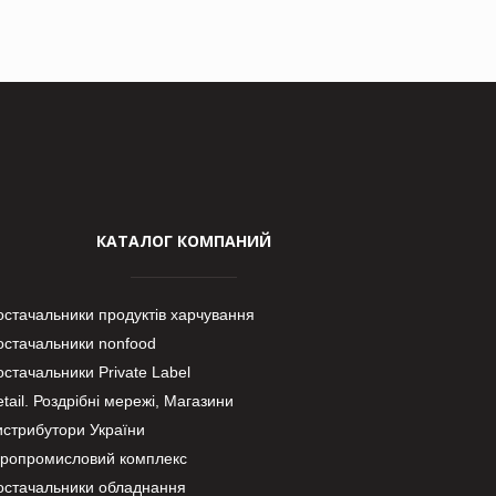
КАТАЛОГ КОМПАНИЙ
остачальники продуктів харчування
остачальники nonfood
стачальники Private Label
tail. Роздрібні мережі, Магазини
истрибутори України
гропромисловий комплекс
остачальники обладнання