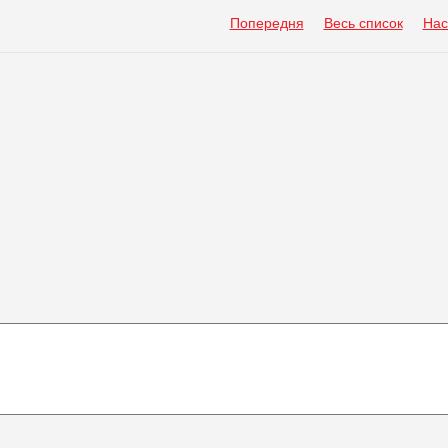
Попередня
Весь список
Нас