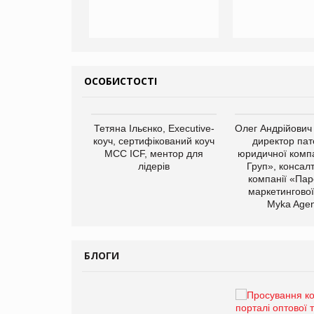
ОСОБИСТОСТІ
арас Ігорович,
Тетяна Ільєнко, Executive-
Олег Андрійович
иробництва ТОВ
коуч, сертифікований коуч
директор пат
Герчак"
МСС ICF, ментор для
юридичної компа
лідерів
Груп», консал
компанії «Пар
маркетингової
Myka Agen
БЛОГИ
Брагина Людмила
Просування компанії на