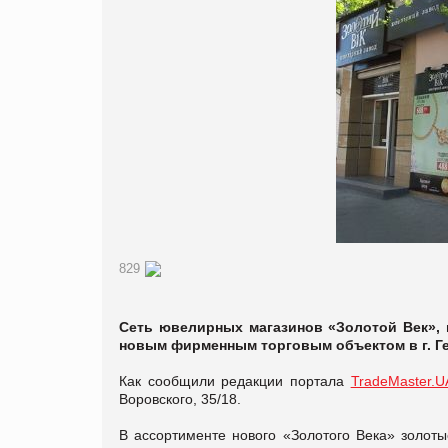
829
Сеть ювелирных магазинов «Золотой Век», 
новым фирменным торговым объектом в г. Ге
Как сообщили редакции портала
TradeMaster.U
Воровского, 35/18.
В ассортименте нового «Золотого Века» золот