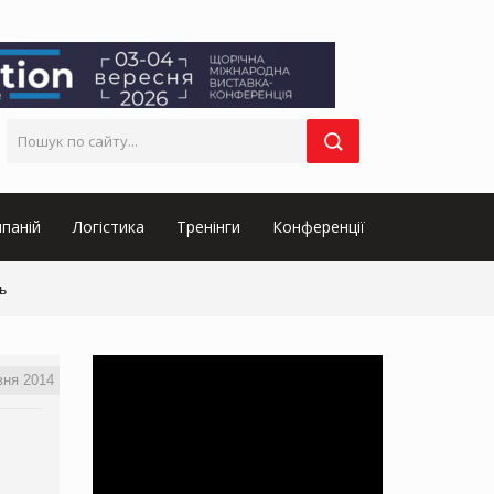
паній
Логістика
Тренінги
Конференції
ь
вня 2014