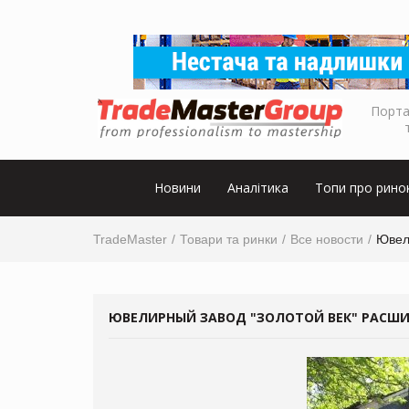
Порта
Новини
Аналітика
Топи про рино
TradeMaster
Товари та ринки
Все новости
Ювел
ЮВЕЛИРНЫЙ ЗАВОД "ЗОЛОТОЙ ВЕК" РАСШ