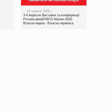
порталі оптової та
роздрібної торгівлі
18 червня 2026 |
www.trademaster.ua.
3-4 вересня Виставки та конференції
правила. Особливості.
PrivateLabel&FMCG Master-2026:
Власна марка - Власна перевага