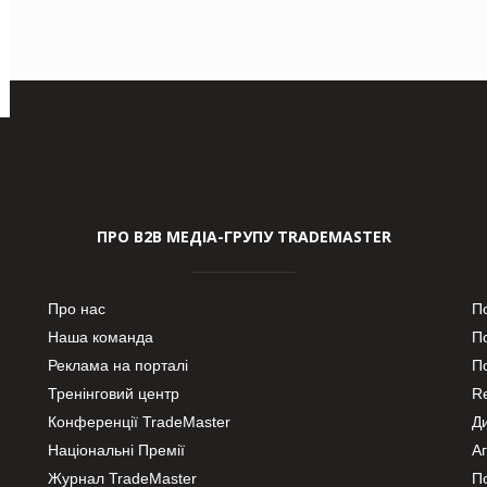
ПРО В2В МЕДІА-ГРУПУ TRADEMASTER
Про нас
П
Наша команда
П
Реклама на порталі
По
Тренінговий центр
Re
Конференції TradeMaster
Д
Національні Премії
А
Журнал TradeMaster
П