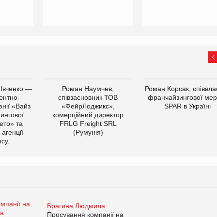
 Івченко —
Роман Наумчев,
Роман Корсак, співвла
ентно-
співзасновник ТОВ
франчайзингової мер
нії «Вайз
«ФейрЛоджикс»,
SPAR в Україні
тингової
комерційний директор
ето» та
FRLG Freight SRL
 агенції
(Румунія)
cy.
Брагина Людмила
Просування компанії на