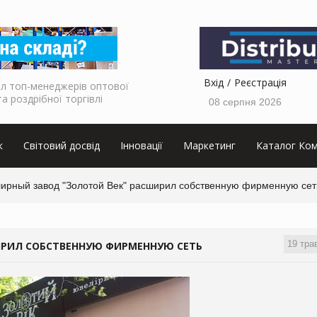
Вхід
Реєстрація
л топ-менеджерів оптової
та роздрібної торгівлі
08 серпня 2026
к
Світовий досвід
Інновації
Маркетинг
Каталог Ком
ирный завод "Золотой Век" расширил собственную фирменную сет
19 тра
ИРИЛ СОБСТВЕННУЮ ФИРМЕННУЮ СЕТЬ