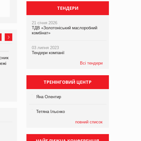
ТЕНДЕРИ
21 січня 2026
ТДВ «Золотоніський маслоробний
комбінат»
03 липня 2023
Тендери компанії
сник
Олексій Логачов-Михайлов
Яна Сараніна, директор
ежі
Файно маркет Директор
Всі тендери
компанії «УкраМарин»
департаменту з
виробництва
ТРЕНІНГОВИЙ ЦЕНТР
Яна Олентир
Тетяна Ільєнко
повний список
Брагина Людмила
Просування компанії на
НАЙБЛИЖЧА КОНФЕРЕНЦІЯ