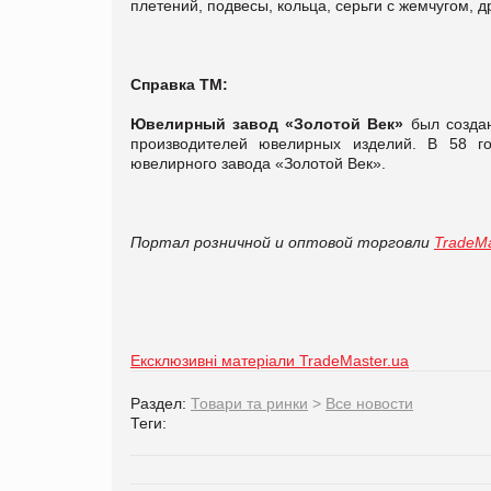
плетений, подвесы, кольца, серьги с жемчугом,
Справка ТМ:
Ювелирный завод «Золотой Век»
был создан
производителей ювелирных изделий. В 58 г
ювелирного завода «Золотой Век».
Портал розничной и оптовой торговли
TradeMa
Ексклюзивні матеріали TradeMaster.ua
Раздел:
Товари та ринки
>
Все новости
Теги: