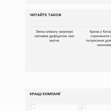
ЧИТАЙТЕ ТАКОЖ
ує виробника
Зміна клімату загрожує
Криза у Кита
добавок Thorne
світовим дефіцитом чаю
спричинити 
матча
потрясіння для 
економі
КРАЩІ КОМПАНІЇ