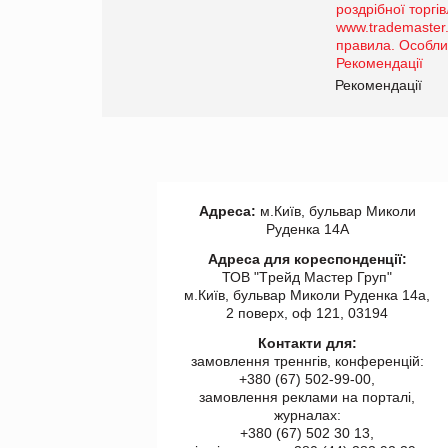
порталі оптової та
роздрібної торгівлі
www.trademaster.ua.
правила. Особливості.
ії
Рекомендації
Адреса:
м.Київ, бульвар Миколи
Руденка 14А
Адреса для кореспонденції:
ТОВ "Tрейд Мастер Груп"
м.Київ, бульвар Миколи Руденка 14а,
2 поверх, оф 121, 03194
Контакти для:
замовлення треннгів, конференцій:
+380 (67) 502-99-00,
замовлення реклами на порталі,
журналах:
+380 (67) 502 30 13,