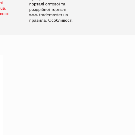
порталі оптової та
роздрібної торгівлі
www.trademaster.ua.
правила. Особливості.
Рекомендації