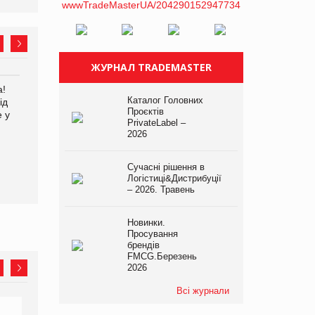
ЖУРНАЛ TRADEMASTER
а!
EVA.UA запустила
Каталог Головних
ід
кампанію «Хто б знав» про
Проєктів
е у
асортимент, якого покупці
PrivateLabel –
не очікують побачити на
2026
платформі
Сучасні рішення в
Kraft Heinz скоротила
Логістиці&Дистрибуції
збиток у першому півріччі
– 2026. Травень
Новинки.
Просування
брендів
FMCG.Березень
2026
Всі журнали