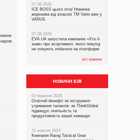
07.08.2026
07.08.2026
ICE BOSS цього літа! Новинка
ICE BOSS цього літа! Новинка
07.08.2026
морозива від власної ТМ Varto вже у
морозива від власної ТМ Varto вже у
Франція заборонила рекламні дзвінки
VARUS
VARUS
без згоди клієнтів
07.08.2026
07.08.2026
раине
EVA.UA запустила кампанію «Хто б
EVA.UA запустила кампанію «Хто б
неров
знав» про асортимент, якого покупці
знав» про асортимент, якого покупці
не очікують побачити на платформі
не очікують побачити на платформі
всі новини
НОВИНИ B2B
03 березня 2026
Освітній бенефіт як інструмент
утримання талантів: як ThinkGlobal
підвищує лояльність та
продуктивність вашої команди
31 жовтня 2024
Компанія Rarog Tactical Gear