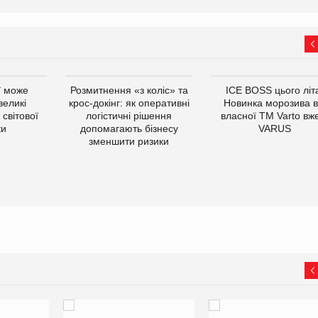
ї може
Розмитнення «з коліс» та
ICE BOSS цього літ
великі
крос-докінг: як оперативні
Новинка морозива в
світової
логістичні рішення
власної ТМ Varto вж
ки
допомагають бізнесу
VARUS
зменшити ризики