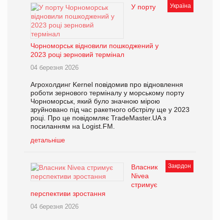
Україна
У порту
Чорноморськ відновили пошкоджений у
2023 році зерновий термінал
04 березня 2026
Агрохолдинг Kernel повідомив про відновлення
роботи зернового терміналу у морському порту
Чорноморськ, який було значною мірою
зруйновано під час ракетного обстрілу ще у 2023
році. Про це повідомляє TradeMaster.UA з
посиланням на Logist.FM.
детальніше
Закрдон
Власник
Nivea
стримує
перспективи зростання
04 березня 2026