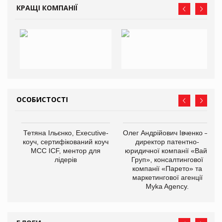
КРАЩІ КОМПАНІЇ
ОСОБИСТОСТІ
Тетяна Ільєнко, Executive-
Олег Андрійович Івченко —
коуч, сертифікований коуч
директор патентно-
МСС ICF, ментор для
юридичної компанії «Вайз
лідерів
Груп», консалтингової
компанії «Парето» та
маркетингової агенції
Myka Agency.