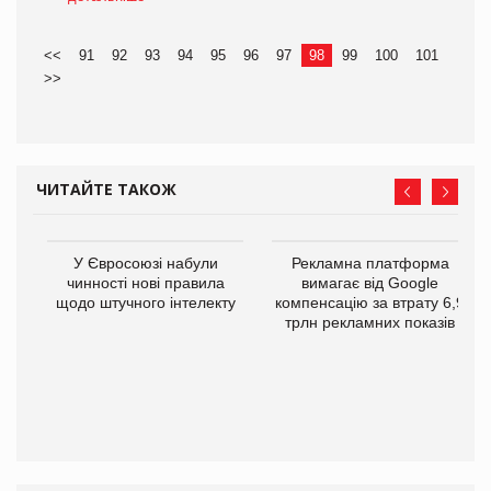
<<
91
92
93
94
95
96
97
98
99
100
101
>>
ЧИТАЙТЕ ТАКОЖ
У Євросоюзі набули
Рекламна платформа
чинності нові правила
вимагає від Google
щодо штучного інтелекту
компенсацію за втрату 6,9
трлн рекламних показів