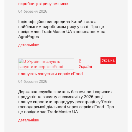
виробництві рису змінився
04 березня 2026
Індія офіційно випередила Китай і стала
найбільшим виробником рису у світі. Про це
повідомляє TradeMaster.UA з посиланням на
AgroPages.
детальніше
Україна
В
Україні
планують запустити сервіс єFood
04 березня 2026
Державна служба з питань безпечності харчових
продуктів та захисту споживачів у 2026 році
планує спростити процедуру реєстрації суб’єктів
господарської діяльності через сервіс єFood. Про
це повідомляє TradeMaster.UA.
детальніше