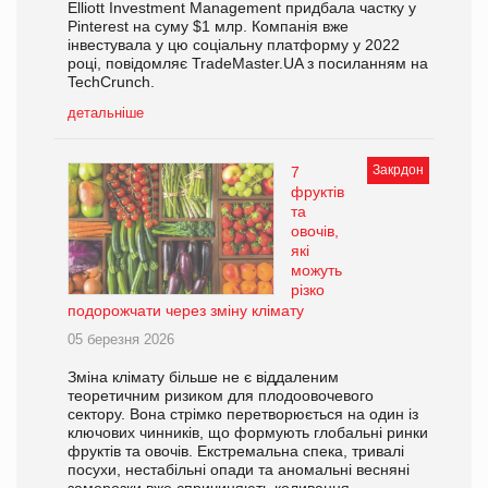
Elliott Investment Management придбала частку у
Pinterest на суму $1 млр. Компанія вже
інвестувала у цю соціальну платформу у 2022
році, повідомляє TradeMaster.UA з посиланням на
TechCrunch.
детальніше
Закрдон
7
фруктів
та
овочів,
які
можуть
різко
подорожчати через зміну клімату
05 березня 2026
Зміна клімату більше не є віддаленим
теоретичним ризиком для плодоовочевого
сектору. Вона стрімко перетворюється на один із
ключових чинників, що формують глобальні ринки
фруктів та овочів. Екстремальна спека, тривалі
посухи, нестабільні опади та аномальні весняні