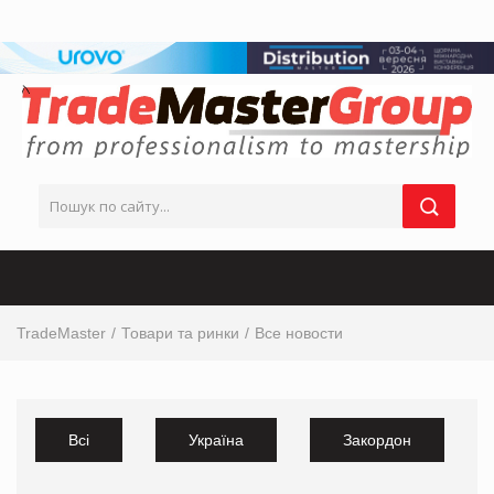
TradeMaster
Товари та ринки
Все новости
Всі
Україна
Закордон