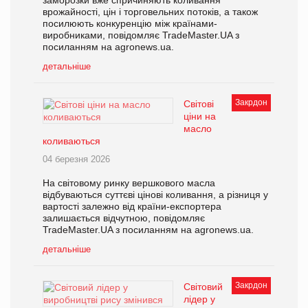
заморозки вже спричиняють коливання
врожайності, цін і торговельних потоків, а також
посилюють конкуренцію між країнами-
виробниками, повідомляє TradeMaster.UA з
посиланням на agronews.ua.
детальніше
Закрдон
Світові
ціни на
масло
коливаються
04 березня 2026
На світовому ринку вершкового масла
відбуваються суттєві цінові коливання, а різниця у
вартості залежно від країни-експортера
залишається відчутною, повідомляє
TradeMaster.UA з посиланням на agronews.ua.
детальніше
Закрдон
Світовий
лідер у