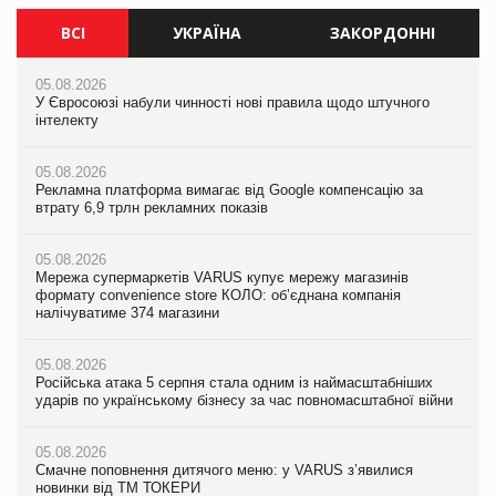
ВСІ
УКРАЇНА
ЗАКОРДОННІ
05.08.2026
05.08.2026
05.08.2026
У Євросоюзі набули чинності нові правила щодо штучного
У Євросоюзі набули чинності нові правила щодо штучного
У Євросоюзі набули чинності нові правила щодо штучного
інтелекту
інтелекту
інтелекту
05.08.2026
05.08.2026
05.08.2026
Рекламна платформа вимагає від Google компенсацію за
Рекламна платформа вимагає від Google компенсацію за
Рекламна платформа вимагає від Google компенсацію за
втрату 6,9 трлн рекламних показів
втрату 6,9 трлн рекламних показів
втрату 6,9 трлн рекламних показів
05.08.2026
05.08.2026
05.08.2026
Мережа супермаркетів VARUS купує мережу магазинів
Мережа супермаркетів VARUS купує мережу магазинів
Adidas витратила понад $1 млрд на маркетинг за квартал
формату convenience store КОЛО: об’єднана компанія
формату convenience store КОЛО: об’єднана компанія
налічуватиме 374 магазини
налічуватиме 374 магазини
05.08.2026
Amazon звинуватили у недостовірній рекламі екологічних
05.08.2026
05.08.2026
продуктів
Російська атака 5 серпня стала одним із наймасштабніших
Російська атака 5 серпня стала одним із наймасштабніших
ударів по українському бізнесу за час повномасштабної війни
ударів по українському бізнесу за час повномасштабної війни
05.08.2026
AstraZeneca обговорює найбільшу угоду десятиліття
05.08.2026
05.08.2026
Смачне поповнення дитячого меню: у VARUS з’явилися
Смачне поповнення дитячого меню: у VARUS з’явилися
новинки від ТМ ТОКЕРИ
новинки від ТМ ТОКЕРИ