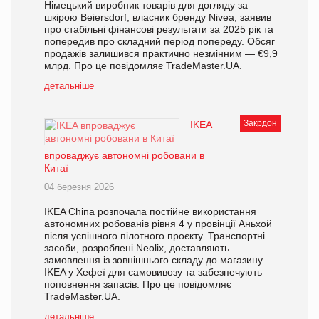
Німецький виробник товарів для догляду за
шкірою Beiersdorf, власник бренду Nivea, заявив
про стабільні фінансові результати за 2025 рік та
попередив про складний період попереду. Обсяг
продажів залишився практично незмінним — €9,9
млрд. Про це повідомляє TradeMaster.UA.
детальніше
Закрдон
IKEA
впроваджує автономні робовани в
Китаї
04 березня 2026
IKEA China розпочала постійне використання
автономних робованів рівня 4 у провінції Аньхой
після успішного пілотного проєкту. Транспортні
засоби, розроблені Neolix, доставляють
замовлення із зовнішнього складу до магазину
IKEA у Хефеї для самовивозу та забезпечують
поповнення запасів. Про це повідомляє
TradeMaster.UA.
детальніше