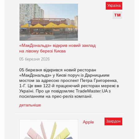
Україна
Т
М
«МакДональдз» відкрив новий заклад
на лівому березі Києва
05 березня 2026
05 березня відкрився новий ресторан
«МакДональдз» у Києві поруч із Дарницьким
мостом за адресою проспект Петра Григоренка,
1-Г. Це вже 122-й працюючий ресторан мережі в
Україні. Про це повідомляє TradeMaster.UA з
посиланням на прес-реліз компанії.
детальніше
Закрдон
Apple