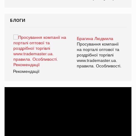
БЛОГИ
Брагина Людмила
ї
Просування компанії
а
на порталі оптової та
роздрібної торгівлі
www.trademaster.ua.
і.
правила. Особливості.
Рекомендації
Ре