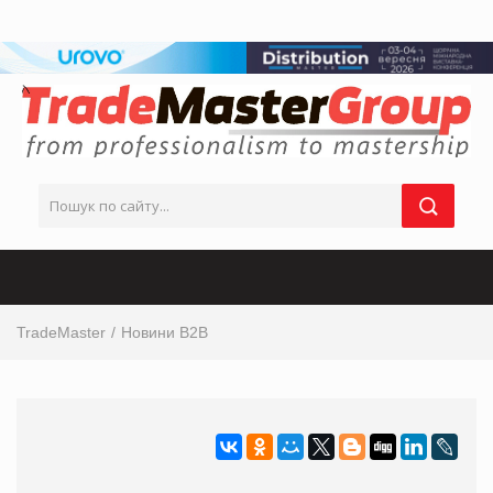
TradeMaster
Новини B2B