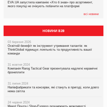
EVA.UA запустила кампанію «Хто б знав» про асортимент,
05.08.2026
якого покупці не очікують побачити на платформі
Мережа супермаркетів VARUS купує мережу магазинів
формату convenience store КОЛО: об’єднана компанія
налічуватиме 374 магазини
всі новини
НОВИНИ B2B
03 березня 2026
Освітній бенефіт як інструмент утримання талантів: як
ThinkGlobal підвищує лояльність та продуктивність вашої
команди
31 жовтня 2024
Компанія Rarog Tactical Gear презентувала надлегкі керамічні
бронеплити
31 липня 2024
Напівфабрикати та консерви, які стануть в пригоді, коли довго
нема світла
24 червня 2024
Meest Пошта і Shop-Express розширюють можливості