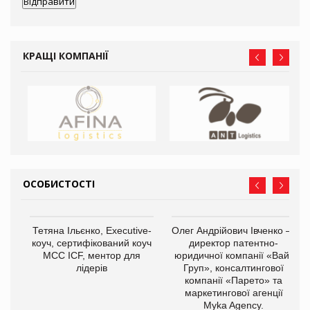
КРАЩІ КОМПАНІЇ
ОСОБИСТОСТІ
,
Тетяна Ільєнко, Executive-
Олег Андрійович Івченко —
ОВ
коуч, сертифікований коуч
директор патентно-
МСС ICF, ментор для
юридичної компанії «Вайз
лідерів
Груп», консалтингової
компанії «Парето» та
маркетингової агенції
Myka Agency.