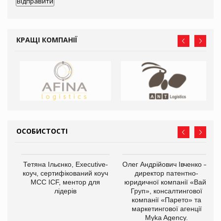
КРАЩІ КОМПАНІЇ
ОСОБИСТОСТІ
,
Тетяна Ільєнко, Executive-
Олег Андрійович Івченко —
ОВ
коуч, сертифікований коуч
директор патентно-
МСС ICF, ментор для
юридичної компанії «Вайз
лідерів
Груп», консалтингової
компанії «Парето» та
маркетингової агенції
Myka Agency.