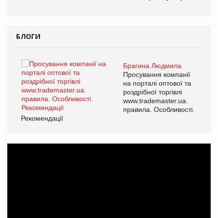
БЛОГИ
Брагина Людмила
Просування компанії
на порталі оптової та
роздрібної торгівлі
www.trademaster.ua.
правила. Особливості.
Рекомендації
Ре