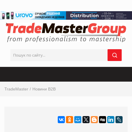
TradeMaster
Новини B2B