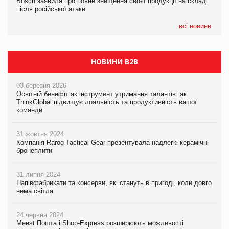
Bosch заявила про повне знищення своєї продукції на складі
Bosch заявила про повне знищення своєї продукції на складі
після російської атаки
після російської атаки
05.08.2026
Сергій Лісунов про заморожені хлібобулочні вироби на
всі новини
PrivateLabel&FMCG Master 2026
НОВИНИ B2B
03 березня 2026
Освітній бенефіт як інструмент утримання талантів: як
ThinkGlobal підвищує лояльність та продуктивність вашої
команди
31 жовтня 2024
Компанія Rarog Tactical Gear презентувала надлегкі керамічні
бронеплити
31 липня 2024
Напівфабрикати та консерви, які стануть в пригоді, коли довго
нема світла
24 червня 2024
Meest Пошта і Shop-Express розширюють можливості