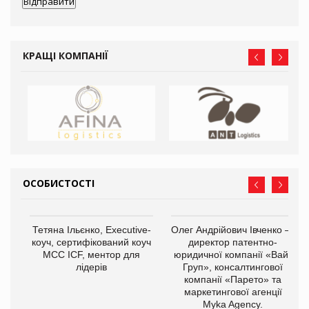
КРАЩІ КОМПАНІЇ
ОСОБИСТОСТІ
,
Тетяна Ільєнко, Executive-
Олег Андрійович Івченко —
ОВ
коуч, сертифікований коуч
директор патентно-
МСС ICF, ментор для
юридичної компанії «Вайз
лідерів
Груп», консалтингової
компанії «Парето» та
маркетингової агенції
Myka Agency.