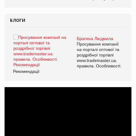
БЛОГИ
Брагина Людмила
ї
Просування компанії
а
на порталі оптової та
роздрібної торгівлі
www.trademaster.ua.
і.
правила. Особливості.
Рекомендації
Ре