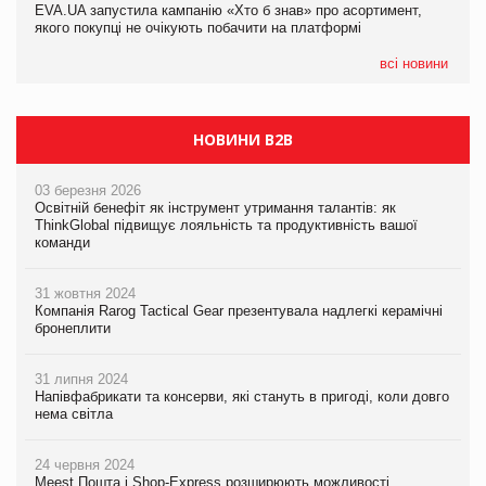
EVA.UA запустила кампанію «Хто б знав» про асортимент,
05.08.2026
якого покупці не очікують побачити на платформі
Мережа супермаркетів VARUS купує мережу магазинів
формату convenience store КОЛО: об’єднана компанія
налічуватиме 374 магазини
всі новини
НОВИНИ B2B
03 березня 2026
Освітній бенефіт як інструмент утримання талантів: як
ThinkGlobal підвищує лояльність та продуктивність вашої
команди
31 жовтня 2024
Компанія Rarog Tactical Gear презентувала надлегкі керамічні
бронеплити
31 липня 2024
Напівфабрикати та консерви, які стануть в пригоді, коли довго
нема світла
24 червня 2024
Meest Пошта і Shop-Express розширюють можливості