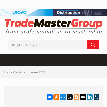
TradeMaster
Новини B2B