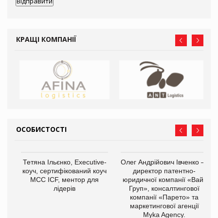
КРАЩІ КОМПАНІЇ
ОСОБИСТОСТІ
,
Тетяна Ільєнко, Executive-
Олег Андрійович Івченко —
ОВ
коуч, сертифікований коуч
директор патентно-
МСС ICF, ментор для
юридичної компанії «Вайз
лідерів
Груп», консалтингової
компанії «Парето» та
маркетингової агенції
Myka Agency.