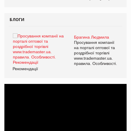
БЛОГИ
Брагина Людмила
ї
Просування компанії
а
на порталі оптової та
роздрібної торгівлі
www.trademaster.ua.
і.
правила. Особливості.
Рекомендації
Ре