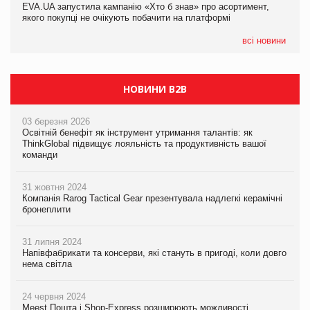
EVA.UA запустила кампанію «Хто б знав» про асортимент,
05.08.2026
якого покупці не очікують побачити на платформі
Мережа супермаркетів VARUS купує мережу магазинів
формату convenience store КОЛО: об’єднана компанія
налічуватиме 374 магазини
всі новини
НОВИНИ B2B
03 березня 2026
Освітній бенефіт як інструмент утримання талантів: як
ThinkGlobal підвищує лояльність та продуктивність вашої
команди
31 жовтня 2024
Компанія Rarog Tactical Gear презентувала надлегкі керамічні
бронеплити
31 липня 2024
Напівфабрикати та консерви, які стануть в пригоді, коли довго
нема світла
24 червня 2024
Meest Пошта і Shop-Express розширюють можливості