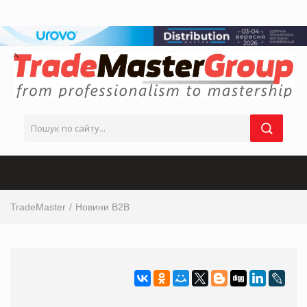
TradeMaster
Новини B2B