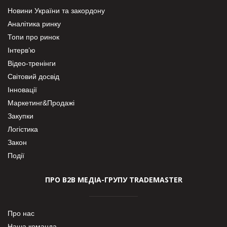
Новини України та закордону
Аналітика ринку
Топи про ринок
Інтерв’ю
Відео-тренінги
Світовий досвід
Інновації
Маркетинг&Продажі
Закупки
Логістика
Закон
Події
ПРО В2В МЕДІА-ГРУПУ TRADEMASTER
Про нас
Наша команда