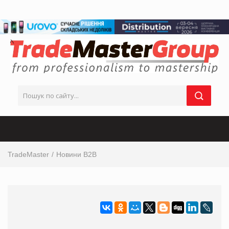
TradeMaster
Новини B2B