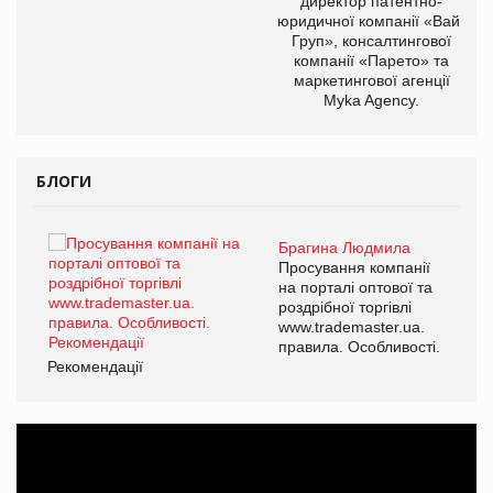
директор патентно-
юридичної компанії «Вайз
Груп», консалтингової
компанії «Парето» та
маркетингової агенції
Myka Agency.
БЛОГИ
Брагина Людмила
Просування компанії
на порталі оптової та
роздрібної торгівлі
www.trademaster.ua.
правила. Особливості.
Рекомендації
Ре