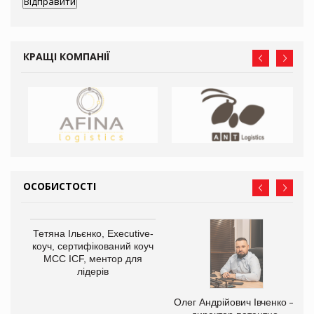
КРАЩІ КОМПАНІЇ
ОСОБИСТОСТІ
,
Тетяна Ільєнко, Executive-
ОВ
коуч, сертифікований коуч
МСС ICF, ментор для
лідерів
Олег Андрійович Івченко —