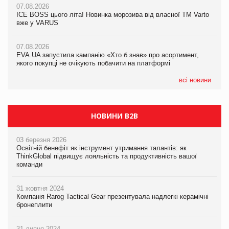
07.08.2026
Продажі Hugo Boss впали на 9%
ICE BOSS цього літа! Новинка морозива від власної ТМ Varto
06.08.2026
вже у VARUS
Смачна новинка для хвостатих: у VARUS з’явилися паучі
07.08.2026
Varto Paw expert від власної ТМ Varto!
Франція заборонила рекламні дзвінки без згоди клієнтів
07.08.2026
EVA.UA запустила кампанію «Хто б знав» про асортимент,
05.08.2026
якого покупці не очікують побачити на платформі
Мережа супермаркетів VARUS купує мережу магазинів
формату convenience store КОЛО: об’єднана компанія
налічуватиме 374 магазини
всі новини
НОВИНИ B2B
03 березня 2026
Освітній бенефіт як інструмент утримання талантів: як
ThinkGlobal підвищує лояльність та продуктивність вашої
команди
31 жовтня 2024
Компанія Rarog Tactical Gear презентувала надлегкі керамічні
бронеплити
31 липня 2024