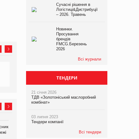
Сучасні рішення в
Логістиці&Дистрибуції
– 2026. Травень
Новинки.
Просування
брендів
FMCG.Березень
2026
Всі журнали
ТЕНДЕРИ
21 січня 2026
ТДВ «Золотоніський маслоробний
комбінат»
03 липня 2023
Тендери компанії
сник
Олексій Логачов-Михайлов
Яна Сараніна, директор
Всі тендери
ежі
Файно маркет Директор
компанії «УкраМарин»
департаменту з