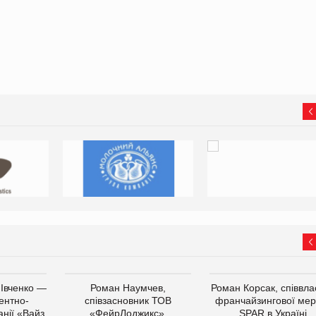
 Івченко —
Роман Наумчев,
Роман Корсак, співвла
ентно-
співзасновник ТОВ
франчайзингової мер
нії «Вайз
«ФейрЛоджикс»,
SPAR в Україні