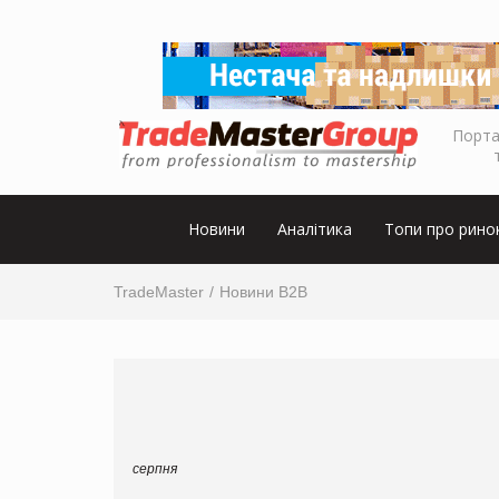
Порта
Новини
Аналітика
Топи про рино
TradeMaster
Новини B2B
серпня