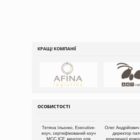
КРАЩІ КОМПАНІЇ
ОСОБИСТОСТІ
арас Ігорович,
Тетяна Ільєнко, Executive-
Олег Андрійович
иробництва ТОВ
коуч, сертифікований коуч
директор пат
Герчак"
МСС ICF, ментор для
юридичної компа