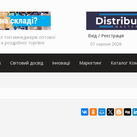
Вхід
Реєстрація
л топ-менеджерів оптової
та роздрібної торгівлі
07 серпня 2026
к
Світовий досвід
Інновації
Маркетинг
Каталог Ком