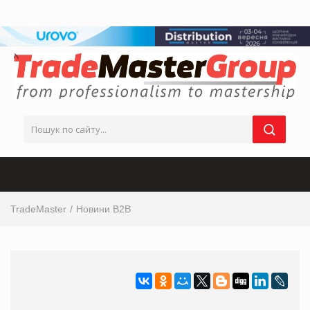
TradeMaster
Новини B2B