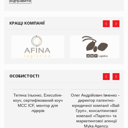
КРАЩІ КОМПАНІЇ
ОСОБИСТОСТІ
,
Тетяна Ільєнко, Executive-
Олег Андрійович Івченко —
ОВ
коуч, сертифікований коуч
директор патентно-
МСС ICF, ментор для
юридичної компанії «Вайз
лідерів
Груп», консалтингової
компанії «Парето» та
маркетингової агенції
Myka Agency.