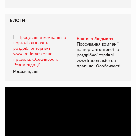
БЛОГИ
Брагина Людмила
ї
Просування компанії
а
на порталі оптової та
роздрібної торгівлі
www.trademaster.ua.
і.
правила. Особливості.
Рекомендації
Ре