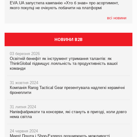
EVA.UA запустила кампанію «Хто б знав» про асортимент,
05.08.2026
якого покупці не очікують побачити на платформі
Мережа супермаркетів VARUS купує мережу магазинів
формату convenience store КОЛО: об’єднана компанія
налічуватиме 374 магазини
всі новини
НОВИНИ B2B
03 березня 2026
Освітній бенефіт як інструмент утримання талантів: як
ThinkGlobal підвищує лояльність та продуктивність вашої
команди
31 жовтня 2024
Компанія Rarog Tactical Gear презентувала надлегкі керамічні
бронеплити
31 липня 2024
Напівфабрикати та консерви, які стануть в пригоді, коли довго
нема світла
24 червня 2024
Meest Пошта і Shop-Express розширюють можливості