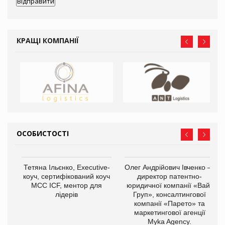
КРАЩІ КОМПАНІЇ
ОСОБИСТОСТІ
,
Тетяна Ільєнко, Executive-
Олег Андрійович Івченко —
ОВ
коуч, сертифікований коуч
директор патентно-
МСС ICF, ментор для
юридичної компанії «Вайз
лідерів
Груп», консалтингової
компанії «Парето» та
маркетингової агенції
Myka Agency.