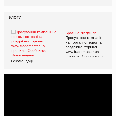
БЛОГИ
Брагина Людмила
ї
Просування компанії
а
на порталі оптової та
роздрібної торгівлі
www.trademaster.ua.
і.
правила. Особливості.
Рекомендації
Ре