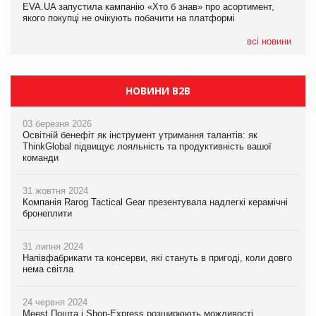
EVA.UA запустила кампанію «Хто б знав» про асортимент,
05.08.2026
якого покупці не очікують побачити на платформі
Мережа супермаркетів VARUS купує мережу магазинів
формату convenience store КОЛО: об’єднана компанія
налічуватиме 374 магазини
всі новини
НОВИНИ B2B
03 березня 2026
Освітній бенефіт як інструмент утримання талантів: як
ThinkGlobal підвищує лояльність та продуктивність вашої
команди
31 жовтня 2024
Компанія Rarog Tactical Gear презентувала надлегкі керамічні
бронеплити
31 липня 2024
Напівфабрикати та консерви, які стануть в пригоді, коли довго
нема світла
24 червня 2024
Meest Пошта і Shop-Express розширюють можливості