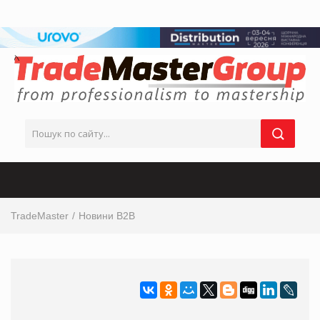
TradeMaster
Новини B2B