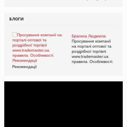
БЛОГИ
Брагина Людмила
ї
Просування компанії
а
на порталі оптової та
роздрібної торгівлі
www.trademaster.ua.
і.
правила. Особливості.
Рекомендації
Ре