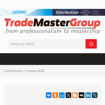
TradeMaster
Новини B2B