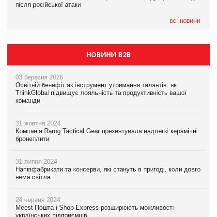
після російської атаки
після російської атаки
05.08.2026
Сергій Лісунов про заморожені хлібобулочні вироби на
всі новини
PrivateLabel&FMCG Master 2026
НОВИНИ B2B
03 березня 2026
Освітній бенефіт як інструмент утримання талантів: як
ThinkGlobal підвищує лояльність та продуктивність вашої
команди
31 жовтня 2024
Компанія Rarog Tactical Gear презентувала надлегкі керамічні
бронеплити
31 липня 2024
Напівфабрикати та консерви, які стануть в пригоді, коли довго
нема світла
24 червня 2024
Meest Пошта і Shop-Express розширюють можливості
українських підприємців