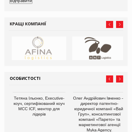
КРАЩІ КОМПАНІЇ
ОСОБИСТОСТІ
,
Тетяна Ільєнко, Executive-
Олег Андрійович Івченко —
ОВ
коуч, сертифікований коуч
директор патентно-
МСС ICF, ментор для
юридичної компанії «Вайз
лідерів
Груп», консалтингової
компанії «Парето» та
маркетингової агенції
Myka Agency.