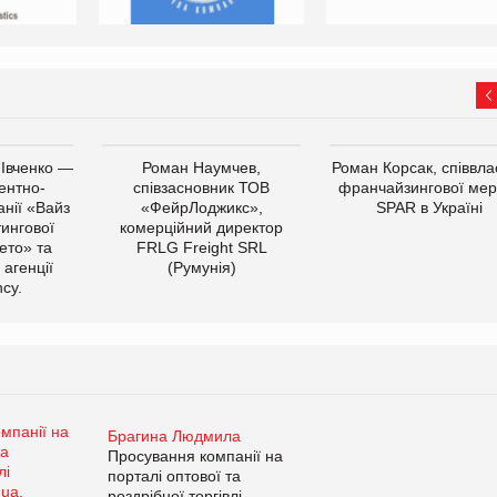
 Івченко —
Роман Наумчев,
Роман Корсак, співвла
ентно-
співзасновник ТОВ
франчайзингової мер
нії «Вайз
«ФейрЛоджикс»,
SPAR в Україні
тингової
комерційний директор
ето» та
FRLG Freight SRL
 агенції
(Румунія)
cy.
Брагина Людмила
Просування компанії на
порталі оптової та
роздрібної торгівлі