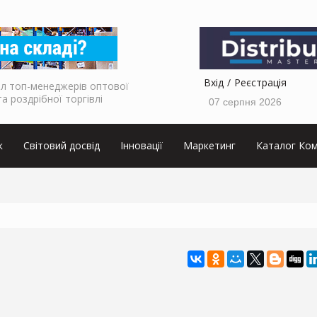
Вхід
Реєстрація
л топ-менеджерів оптової
та роздрібної торгівлі
07 серпня 2026
к
Світовий досвід
Інновації
Маркетинг
Каталог Ком