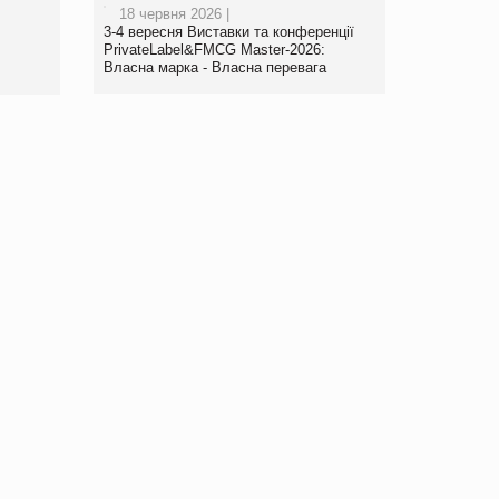
18 червня 2026 |
www.trademaster.ua.
3-4 вересня Виставки та конференції
правила. Особливості.
PrivateLabel&FMCG Master-2026:
Власна марка - Власна перевага