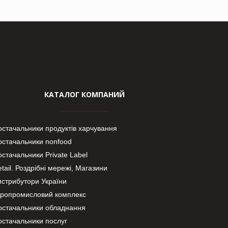
КАТАЛОГ КОМПАНИЙ
остачальники продуктів харчування
остачальники nonfood
стачальники Private Label
tail. Роздрібні мережі, Магазини
истрибутори України
гропромисловий комплекс
остачальники обладнання
остачальники послуг