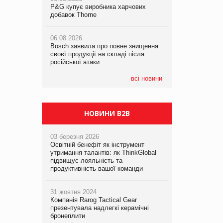
P&G купує виробника харчових
P&G купує виробника харчових
добавок Thorne
добавок Thorne
05.08.2026
Смачне поповнення дитячого меню:
06.08.2026
06.08.2026
у VARUS з’явилися новинки від ТМ
Bosch заявила про повне знищення
Bosch заявила про повне знищення
ТОКЕРИ
своєї продукції на складі після
своєї продукції на складі після
російської атаки
російської атаки
05.08.2026
Сергій Лісунов про заморожені
всі новини
хлібобулочні вироби на
PrivateLabel&FMCG Master 2026
НОВИНИ B2B
03 березня 2026
Освітній бенефіт як інструмент
утримання талантів: як ThinkGlobal
підвищує лояльність та
продуктивність вашої команди
31 жовтня 2024
Компанія Rarog Tactical Gear
презентувала надлегкі керамічні
бронеплити