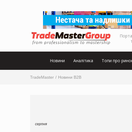
Порта
Новини
Аналітика
Топи про рино
TradeMaster
Новини B2B
серпня