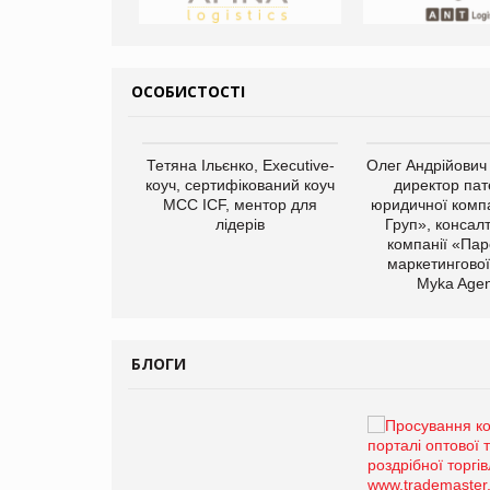
ОСОБИСТОСТІ
арас Ігорович,
Тетяна Ільєнко, Executive-
Олег Андрійович
иробництва ТОВ
коуч, сертифікований коуч
директор пат
Герчак"
МСС ICF, ментор для
юридичної компа
лідерів
Груп», консал
компанії «Пар
маркетингової
Myka Agen
БЛОГИ
Брагина Людмила
Просування компанії на
порталі оптової та
роздрібної торгівлі