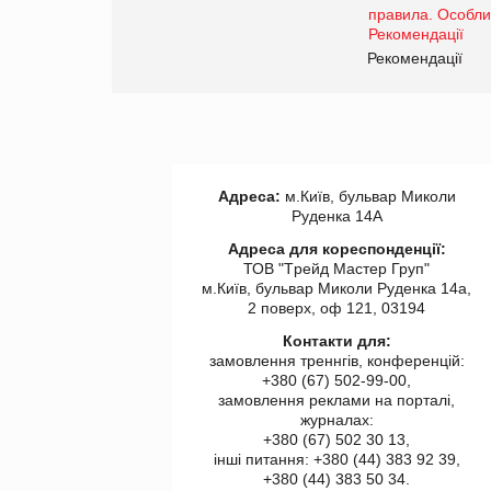
www.trademaster.ua.
правила. Особливості.
ії
Рекомендації
Адреса:
м.Київ, бульвар Миколи
Руденка 14А
Адреса для кореспонденції:
ТОВ "Tрейд Мастер Груп"
м.Київ, бульвар Миколи Руденка 14а,
2 поверх, оф 121, 03194
Контакти для:
замовлення треннгів, конференцій:
+380 (67) 502-99-00,
замовлення реклами на порталі,
журналах:
+380 (67) 502 30 13,
інші питання: +380 (44) 383 92 39,
+380 (44) 383 50 34.