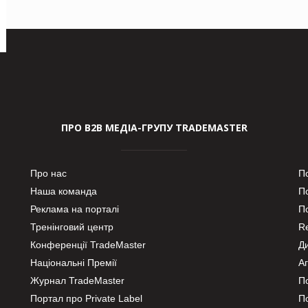
ПРО В2В МЕДІА-ГРУПУ TRADEMASTER
Про нас
П
Наша команда
П
Реклама на порталі
По
Тренінговий центр
Re
Конференції TradeMaster
Д
Національні Премії
А
Журнал TradeMaster
П
Портал про Private Label
П