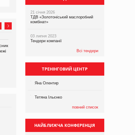
21 січня 2026
ТДВ «Золотоніський маслоробний
комбінат»
03 липня 2023
Тендери компанії
сник
Олексій Логачов-Михайлов
Яна Сараніна, директор
ежі
Файно маркет Директор
Всі тендери
компанії «УкраМарин»
департаменту з
виробництва
ТРЕНІНГОВИЙ ЦЕНТР
Яна Олентир
Тетяна Ільєнко
повний список
Брагина Людмила
Просування компанії на
НАЙБЛИЖЧА КОНФЕРЕНЦІЯ
порталі оптової та
роздрібної торгівлі