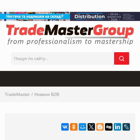
TradeMaster
Новини B2B