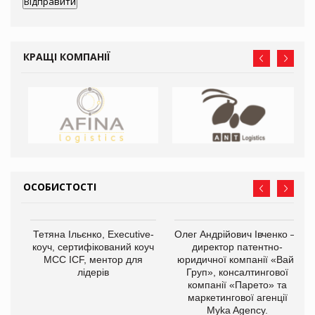
КРАЩІ КОМПАНІЇ
ОСОБИСТОСТІ
,
Тетяна Ільєнко, Executive-
Олег Андрійович Івченко —
ОВ
коуч, сертифікований коуч
директор патентно-
МСС ICF, ментор для
юридичної компанії «Вайз
лідерів
Груп», консалтингової
компанії «Парето» та
маркетингової агенції
Myka Agency.