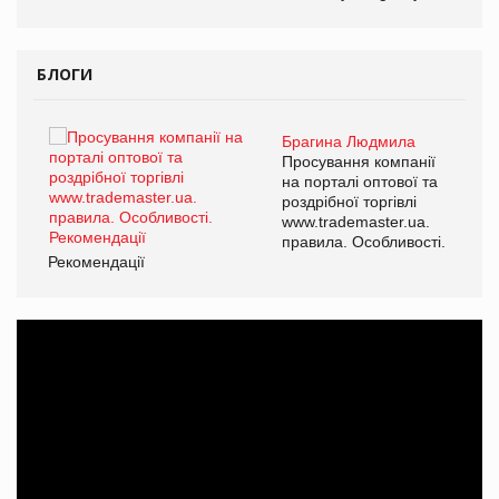
БЛОГИ
Брагина Людмила
ї
Просування компанії
а
на порталі оптової та
роздрібної торгівлі
www.trademaster.ua.
і.
правила. Особливості.
Рекомендації
Ре