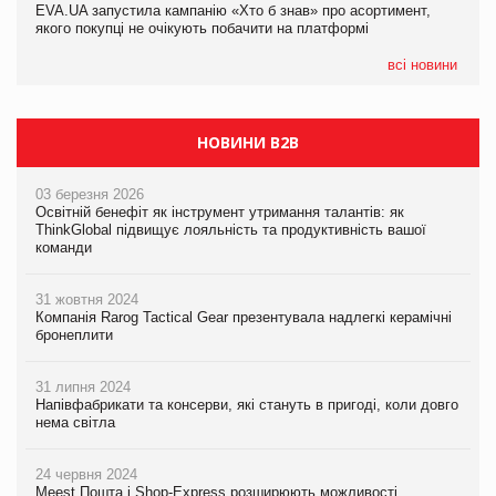
EVA.UA запустила кампанію «Хто б знав» про асортимент,
05.08.2026
якого покупці не очікують побачити на платформі
Мережа супермаркетів VARUS купує мережу магазинів
формату convenience store КОЛО: об’єднана компанія
налічуватиме 374 магазини
всі новини
НОВИНИ B2B
03 березня 2026
Освітній бенефіт як інструмент утримання талантів: як
ThinkGlobal підвищує лояльність та продуктивність вашої
команди
31 жовтня 2024
Компанія Rarog Tactical Gear презентувала надлегкі керамічні
бронеплити
31 липня 2024
Напівфабрикати та консерви, які стануть в пригоді, коли довго
нема світла
24 червня 2024
Meest Пошта і Shop-Express розширюють можливості