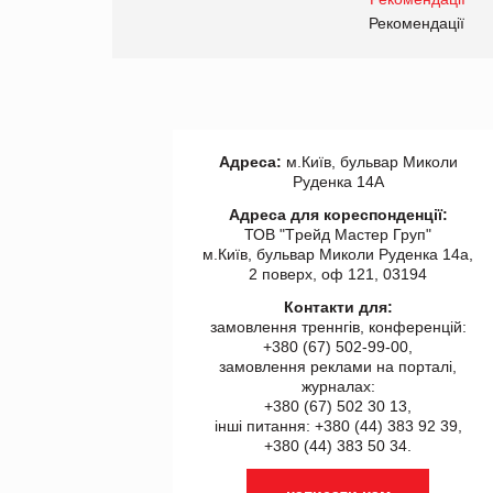
правила. Особливості.
ії
Рекомендації
Адреса:
м.Київ, бульвар Миколи
Руденка 14А
Адреса для кореспонденції:
ТОВ "Tрейд Мастер Груп"
м.Київ, бульвар Миколи Руденка 14а,
2 поверх, оф 121, 03194
Контакти для:
замовлення треннгів, конференцій:
+380 (67) 502-99-00,
замовлення реклами на порталі,
журналах:
+380 (67) 502 30 13,
інші питання: +380 (44) 383 92 39,
+380 (44) 383 50 34.