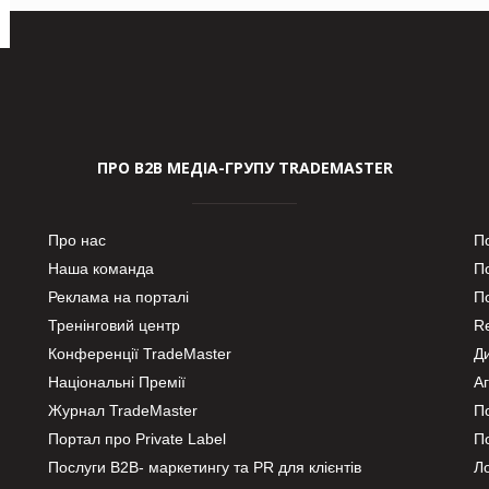
ПРО В2В МЕДІА-ГРУПУ TRADEMASTER
Про нас
П
Наша команда
П
Реклама на порталі
По
Тренінговий центр
Re
Конференції TradeMaster
Д
Національні Премії
А
Журнал TradeMaster
П
Портал про Private Label
П
Послуги В2В- маркетингу та PR для клієнтів
Ло