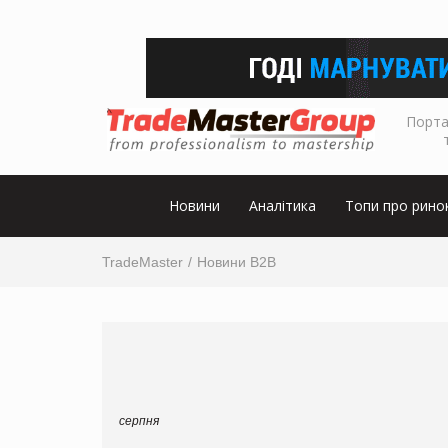
Порта
Новини
Аналітика
Топи про рино
TradeMaster
Новини B2B
серпня