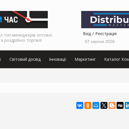
Вхід
Реєстрація
л топ-менеджерів оптової
та роздрібної торгівлі
07 серпня 2026
к
Світовий досвід
Інновації
Маркетинг
Каталог Ком