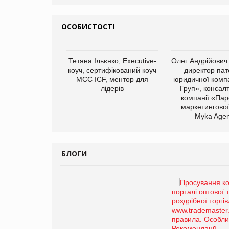
ОСОБИСТОСТІ
арас Ігорович,
Тетяна Ільєнко, Executive-
Олег Андрійович
иробництва ТОВ
коуч, сертифікований коуч
директор пат
Герчак"
МСС ICF, ментор для
юридичної компа
лідерів
Груп», консал
компанії «Пар
маркетингової
Myka Agen
БЛОГИ
Брагина Людмила
Просування компанії на
порталі оптової та
роздрібної торгівлі
www.trademaster.ua.