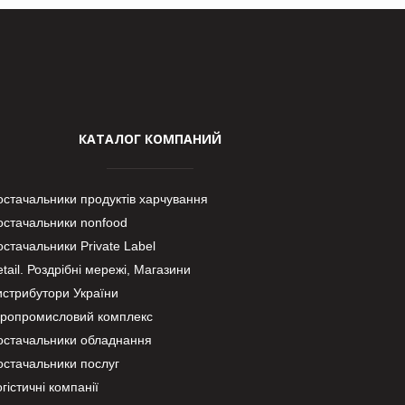
КАТАЛОГ КОМПАНИЙ
остачальники продуктів харчування
остачальники nonfood
стачальники Private Label
tail. Роздрібні мережі, Магазини
истрибутори України
гропромисловий комплекс
остачальники обладнання
остачальники послуг
гістичні компанії