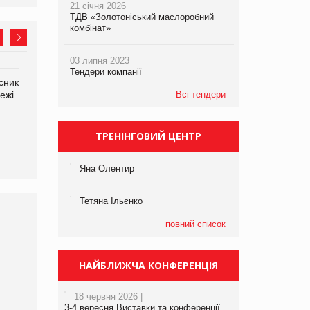
21 січня 2026
ТДВ «Золотоніський маслоробний
комбінат»
03 липня 2023
Тендери компанії
сник
Олексій Логачов-Михайлов
Яна Сараніна, директор
ежі
Файно маркет Директор
Всі тендери
компанії «УкраМарин»
департаменту з
виробництва
ТРЕНІНГОВИЙ ЦЕНТР
Яна Олентир
Тетяна Ільєнко
повний список
Брагина Людмила
Просування компанії на
НАЙБЛИЖЧА КОНФЕРЕНЦІЯ
порталі оптової та
роздрібної торгівлі
18 червня 2026 |
www.trademaster.ua.
3-4 вересня Виставки та конференції