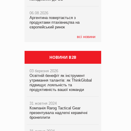
06.08.2026
06.08.2026
05.08.2026
Аргентина повертається з
Аргентина повертається з
Смачне поповнення дитячого меню:
продуктами птахівництва на
продуктами птахівництва на
у VARUS з’явилися новинки від ТМ
європейський ринок
європейський ринок
ТОКЕРИ
всі новини
05.08.2026
Сергій Лісунов про заморожені
хлібобулочні вироби на
PrivateLabel&FMCG Master 2026
НОВИНИ B2B
03 березня 2026
Освітній бенефіт як інструмент
утримання талантів: як ThinkGlobal
підвищує лояльність та
продуктивність вашої команди
31 жовтня 2024
Компанія Rarog Tactical Gear
презентувала надлегкі керамічні
бронеплити