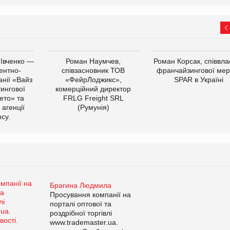
 Івченко —
Роман Наумчев,
Роман Корсак, співвла
ентно-
співзасновник ТОВ
франчайзингової мер
нії «Вайз
«ФейрЛоджикс»,
SPAR в Україні
тингової
комерційний директор
ето» та
FRLG Freight SRL
 агенції
(Румунія)
cy.
Брагина Людмила
Просування компанії на
порталі оптової та
роздрібної торгівлі
www.trademaster.ua.