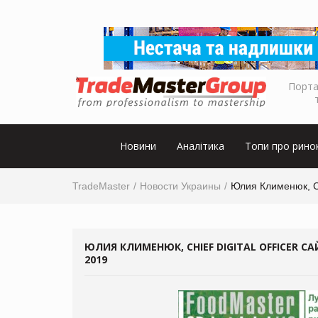
Порта
Новини
Аналітика
Топи про рино
TradeMaster
Новости Украины
Юлия Клименюк, Chi
ЮЛИЯ КЛИМЕНЮК, CHIEF DIGITAL OFFICER СА
2019