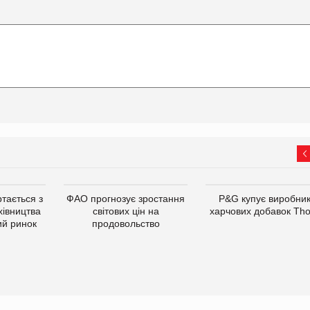
тається з
ФАО прогнозує зростання
P&G купує виробни
хівництва
світових цін на
харчових добавок Th
ий ринок
продовольство