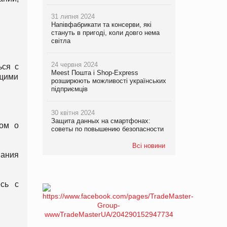
31 липня 2024
Напівфабрикати та консерви, які
стануть в пригоді, коли довго нема
світла
24 червня 2024
ься с
Meest Пошта і Shop-Express
ющими
розширюють можливості українських
підприємців
30 квітня 2024
Защита данных на смартфонах:
ром о
советы по повышению безопасности
Всі новини
вания
есь с