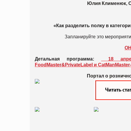
Юлия Клименюк, Chie
«Как разделить полку в категор
Запланируйте это мероприятие
О
Детальная программа:
18 апрел
FoodMaster&PrivateLabel и CatManMaste
Портал о розничн