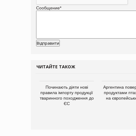
Сообщение
*
ЧИТАЙТЕ ТАКОЖ
упермаркетів
Починають діяти нові
Аргентина повер
упує мережу
правила імпорту продукції
продуктами пта
нів формату
тваринного походження до
на європейськ
ce store КОЛО:
ЄС
ана компанія
ватиме 374
газини