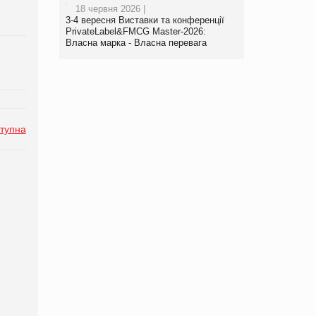
18 червня 2026 |
3-4 вересня Виставки та конференції
PrivateLabel&FMCG Master-2026:
Власна марка - Власна перевага
тупна