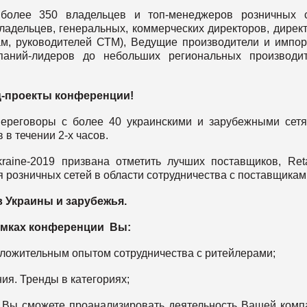
олее 350 владельцев и топ-менеджеров розничных с
ладельцев, генеральных, коммерческих директоров, дирек
кам, руководителей СТМ), Ведущие производители и импо
аний-лидеров до небольших региональных производит
-проекты конференции!
ереговоры с более 40 украинскими и зарубежными сет
в течении 2-х часов.
raine-2019 призвана отметить лучших поставщиков, Retai
я розничных сетей в области сотрудничества с поставщикам
 Украины и зарубежья.
амках конференции Вы:
оложительным опытом сотрудничества с ритейлерами;
ния. Тренды в категориях;
, Вы сможете проанализировать деятельность Вашей комп