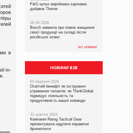
P&G купує виробника харчових
P&G купує виробника харчових
етей
добавок Thorne
добавок Thorne
торов
05.08.2026
ртёры
Смачне поповнення дитячого меню:
06.08.2026
06.08.2026
у VARUS з’явилися новинки від ТМ
елей
Bosch заявила про повне знищення
Bosch заявила про повне знищення
ТОКЕРИ
своєї продукції на складі після
своєї продукції на складі після
російської атаки
російської атаки
05.08.2026
Сергій Лісунов про заморожені
всі новини
хлібобулочні вироби на
ями в
PrivateLabel&FMCG Master 2026
НОВИНИ B2B
l-in-
и.
03 березня 2026
Освітній бенефіт як інструмент
утримання талантів: як ThinkGlobal
підвищує лояльність та
продуктивність вашої команди
31 жовтня 2024
Компанія Rarog Tactical Gear
презентувала надлегкі керамічні
бронеплити
ании,