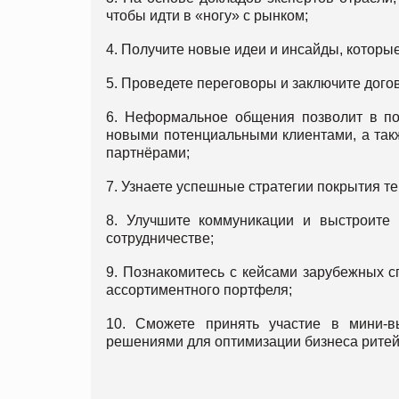
чтобы идти в «ногу» с рынком;
4. Получите новые идеи и инсайды, которы
5. Проведете переговоры и заключите догов
6. Неформальное общения позволит в по
новыми потенциальными клиентами, а так
партнёрами;
7. Узнаете успешные стратегии покрытия т
8. Улучшите коммуникации и выстроите 
сотрудничестве;
9. Познакомитесь с кейсами зарубежных 
ассортиментного портфеля;
10. Cможете принять участие в мини-в
решениями для оптимизации бизнеса ритей