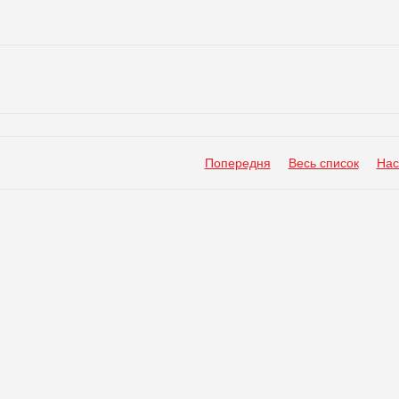
Попередня
Весь список
Нас