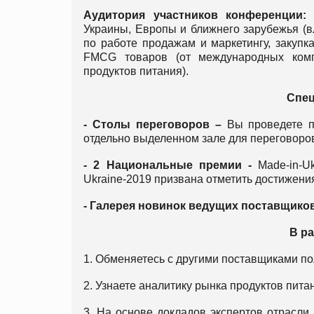
Аудитория участников конференции:
б
Украины, Европы и ближнего зарубежья (в
по работе продажам и маркетингу, закуп
FMCG товаров (от международных комп
продуктов питания).
Спец
- Столы переговоров –
Вы проведете п
отдельно выделенном зале для переговоров 
- 2 Национальные премии -
Made-in-Uk
Ukraine-2019 призвана отметить достижени
- Галерея новинок ведущих поставщиков
В р
1. Обменяетесь с другими поставщиками п
2. Узнаете аналитику рынка продуктов пита
3. На основе докладов экспертов отрасли