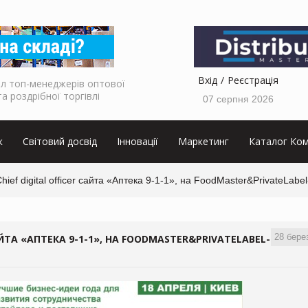
Вхід
Реєстрація
л топ-менеджерів оптової
та роздрібної торгівлі
07 серпня 2026
к
Світовий досвід
Інновації
Маркетинг
Каталог Ком
ef digital officer сайта «Аптека 9-1-1», на FoodMaster&PrivateLabe
28 бере
ЙТА «АПТЕКА 9-1-1», НА FOODMASTER&PRIVATELABEL-