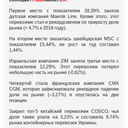
Первое место с показателем 28,39% заняла
датская компания Maersk Line. Кроме этого, этот
перевозчик стал и рекордсменом по приросту доли
рынка (+ 4,7% к 2018 году).
На втором месте оказалась швейцарская MSC с
показателем 15,44%, ее рост за год составил
1,44%.
Израильская компания ZIM заняла третье место с
показателем 12,29%. Этот перевозчик потерял
небольшую часть на рынке (-0,62%).
Четвертой стала французская компания CMA
CGM, которая зафискировала рекордное падение
доли на рынке (–3,27%) и опустилась на две
позиции.
Закрил топ-5 китайский перевозчик COSCO, чья
доля также упала на 3,23% и составила 9,74%
рынка контейнерных перевозок Украины.