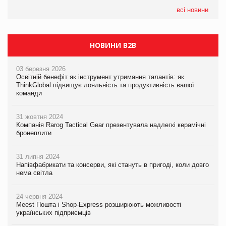
формату convenience store КОЛО: об’єднана компанія
налічуватиме 374 магазини
всі новини
НОВИНИ B2B
03 березня 2026
Освітній бенефіт як інструмент утримання талантів: як
ThinkGlobal підвищує лояльність та продуктивність вашої
команди
31 жовтня 2024
Компанія Rarog Tactical Gear презентувала надлегкі керамічні
бронеплити
31 липня 2024
Напівфабрикати та консерви, які стануть в пригоді, коли довго
нема світла
24 червня 2024
Meest Пошта і Shop-Express розширюють можливості
українських підприємців