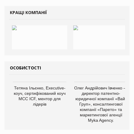
КРАЩІ КОМПАНІЇ
ОСОБИСТОСТІ
Тетяна Ільєнко, Executive-
Олег Андрійович Івченко —
коуч, сертифікований коуч
директор патентно-
МСС ICF, ментор для
юридичної компанії «Вайз
лідерів
Груп», консалтингової
компанії «Парето» та
маркетингової агенції
Myka Agency.