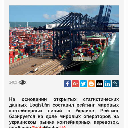
1403
На основании открытых статистических
данных Logist.fm составил рейтинг мировых
контейнерных линий в Украине. Рейтинг
базируется на доле мировых операторов на
украинском рынке контейнерных перевозок,
сообщает
Trade
Master.
UA
.