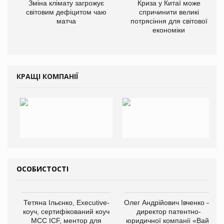
Зміна клімату загрожує
Криза у Китаї може
світовим дефіцитом чаю
спричинити великі
матча
потрясіння для світової
економіки
КРАЩІ КОМПАНІЇ
ОСОБИСТОСТІ
Тетяна Ільєнко, Executive-
Олег Андрійович Івченко —
коуч, сертифікований коуч
директор патентно-
МСС ICF, ментор для
юридичної компанії «Вайз