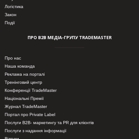
Логістика
Закон
Події
ПРО В2В МЕДІА-ГРУПУ TRADEMASTER
Про нас
Наша команда
Реклама на порталі
Тренінговий центр
Конференції TradeMaster
Національні Премії
Журнал TradeMaster
Портал про Private Label
Послуги В2В- маркетингу та PR для клієнтів
Послуги з надання інформації
Відгуки