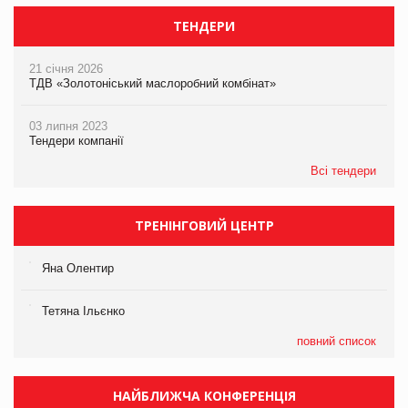
ТЕНДЕРИ
21 січня 2026
ТДВ «Золотоніський маслоробний комбінат»
03 липня 2023
Тендери компанії
Всі тендери
ТРЕНІНГОВИЙ ЦЕНТР
Яна Олентир
Тетяна Ільєнко
повний список
НАЙБЛИЖЧА КОНФЕРЕНЦІЯ