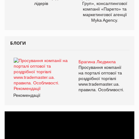
лідерів
Груп», консалтингової
компанії «Парето» та
маркетингової агенції
Myka Agency.
БЛОГИ
Брагина Людмила
Просування компанії
на порталі оптової та
роздрібної торгівлі
www.trademaster.ua.
правила. Особливості.
Рекомендації