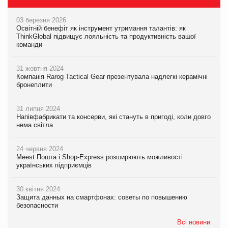
03 березня 2026
Освітній бенефіт як інструмент утримання талантів: як
ThinkGlobal підвищує лояльність та продуктивність вашої
команди
31 жовтня 2024
Компанія Rarog Tactical Gear презентувала надлегкі керамічні
бронеплити
31 липня 2024
Напівфабрикати та консерви, які стануть в пригоді, коли довго
нема світла
24 червня 2024
Meest Пошта і Shop-Express розширюють можливості
українських підприємців
30 квітня 2024
Защита данных на смартфонах: советы по повышению
безопасности
Всі новини