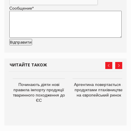
Сообщение
*
ЧИТАЙТЕ ТАКОЖ
в
Починають діяти нові
Аргентина повертається з
правила імпорту продукції
продуктами птахівництва
тваринного походження до
на європейський ринок
О:
ЄС