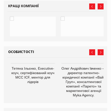
КРАЩІ КОМПАНІЇ
ОСОБИСТОСТІ
Тетяна Ільєнко, Executive-
Олег Андрійович Івченко —
коуч, сертифікований коуч
директор патентно-
МСС ICF, ментор для
юридичної компанії «Вайз
лідерів
Груп», консалтингової
компанії «Парето» та
маркетингової агенції
,
Myka Agency.
ОВ