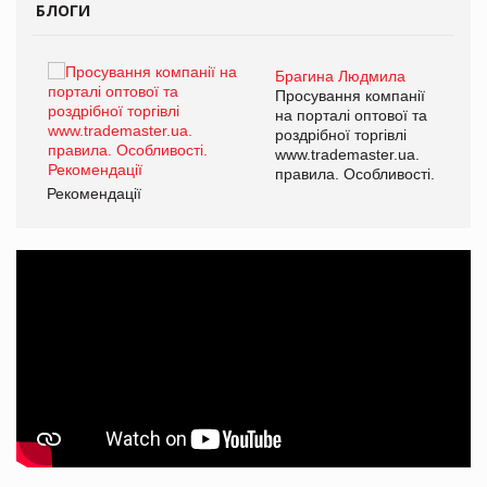
БЛОГИ
Брагина Людмила
ї
Просування компанії
а
на порталі оптової та
роздрібної торгівлі
www.trademaster.ua.
і.
правила. Особливості.
Рекомендації
Ре