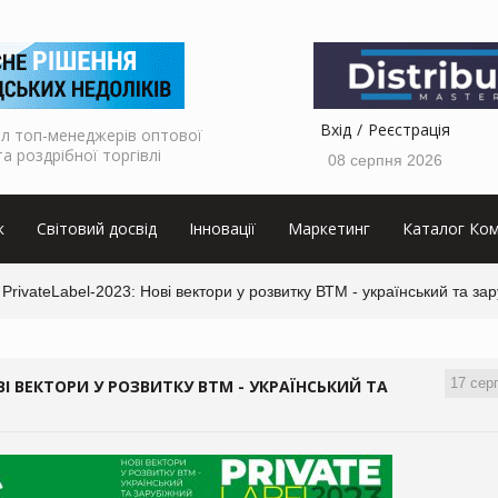
Вхід
Реєстрація
л топ-менеджерів оптової
та роздрібної торгівлі
08 серпня 2026
к
Світовий досвід
Інновації
Маркетинг
Каталог Ком
rivateLabel-2023: Нові вектори у розвитку ВТМ - український та зар
17 сер
ВІ ВЕКТОРИ У РОЗВИТКУ ВТМ - УКРАЇНСЬКИЙ ТА