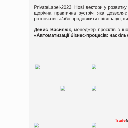
PrivateLabel-2023: Нові вектори у розвит
щорічна практична зустріч, яка дозволя
розпочати та/або продовжити співпрацю, виз
Денис Василюк
, менеджер проєктів з ін
«Автоматизації бізнес-процесів: наскіль
Trade
M