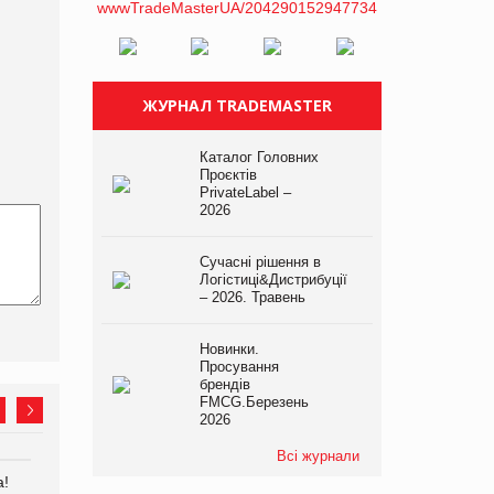
ЖУРНАЛ TRADEMASTER
Каталог Головних
Проєктів
PrivateLabel –
2026
Сучасні рішення в
Логістиці&Дистрибуції
– 2026. Травень
Новинки.
Просування
брендів
FMCG.Березень
2026
Всі журнали
а!
EVA.UA запустила
Kraft Heinz скоротила