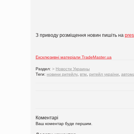
З приводу розміщення новин пишіть на
pre
Ексклюзивні матеріали TradeMaster.ua
Раздел:
>
Новости Украины
Теги:
новини ритейлу
,
втм
,
ритейл україни
,
автома
Коментарі
Ваш коментар буде першим.