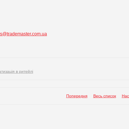
ss@trademaster.com.ua
тизація в ритейлі
Попередня
Весь список
Нас