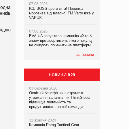
07.08.2026
родна
ICE BOSS цього літа! Новинка
06.08.2026
ників
07.08.2026
морозива від власної ТМ Varto вже у
Смачна новинка для хвостатих: у
Франція заборонила рекламні дзвінки
VARUS
VARUS з’явилися паучі Varto Paw
без згоди клієнтів
expert від власної ТМ Varto!
віддю
07.08.2026
EVA.UA запустила кампанію «Хто б
05.08.2026
знав» про асортимент, якого покупці
Мережа супермаркетів VARUS купує
не очікують побачити на платформі
мережу магазинів формату
convenience store КОЛО: об’єднана
компанія налічуватиме 374 магазини
всі новини
НОВИНИ B2B
03 березня 2026
Освітній бенефіт як інструмент
утримання талантів: як ThinkGlobal
підвищує лояльність та
продуктивність вашої команди
31 жовтня 2024
Компанія Rarog Tactical Gear