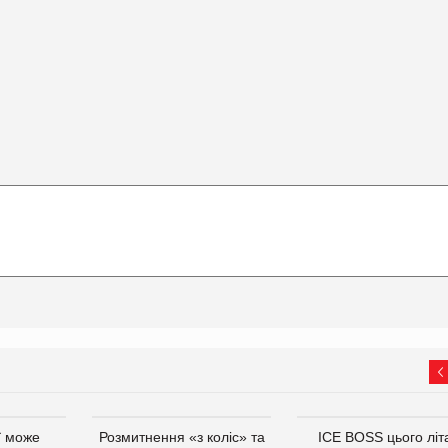
ї може
Розмитнення «з коліс» та
ICE BOSS цього літ