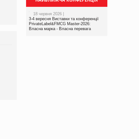
18 червня 2026 |
3-4 вересня Виставки та конференції
PrivateLabel&FMCG Master-2026:
Власна марка - Власна перевага
Брагина Людмила
Просування компанії на
порталі оптової та роздрібної
торгівлі www.trademaster.ua.
правила. Особливості.
Рекомендації