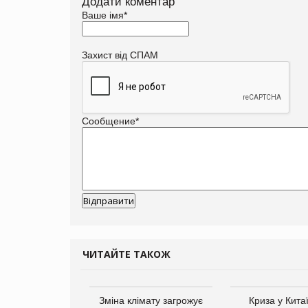
Додати коментар
Ваше імя
*
Захист від СПАМ
Сообщение
*
ЧИТАЙТЕ ТАКОЖ
ує виробника
Зміна клімату загрожує
Криза у Кита