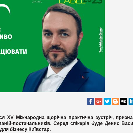
ься XV Міжнародна щорічна практична зустріч, призн
аній-постачальників. Серед спікерів буде Денис Вас
для бізнесу Київстар.