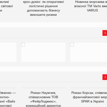
великі
крос-докінг: як оперативні
Новинка морозива в
світової
логістичні рішення
власної ТМ Varto вж
ки
допомагають бізнесу
VARUS
зменшити ризики
 Івченко —
Роман Наумчев,
Роман Корсак, співвла
ентно-
співзасновник ТОВ
франчайзингової мер
нії «Вайз
«ФейрЛоджикс»,
SPAR в Україні
тингової
комерційний директор