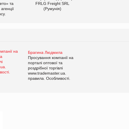
ето» та
FRLG Freight SRL
 агенції
(Румунія)
cy.
Брагина Людмила
Просування компанії на
порталі оптової та
роздрібної торгівлі
www.trademaster.ua.
правила. Особливості.