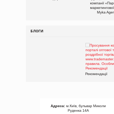
компанії «Пар
маркетингової
арас Ігорович,
Myka Agen
иробництва ТОВ
Герчак"
БЛОГИ
Брагина Людмила
Просування компанії на
порталі оптової та роздрібної
торгівлі www.trademaster.ua.
правила. Особливості.
Рекомендації
Рекомендації
Адреса:
м.Київ, бульвар Миколи
Руденка 14А