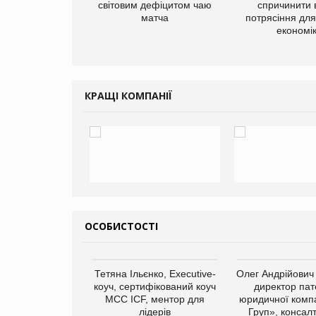
добавок Thorne
світовим дефіцитом чаю
спричинити 
матча
потрясіння для 
економі
КРАЩІ КОМПАНІЇ
ОСОБИСТОСТІ
Тетяна Ільєнко, Executive-
Олег Андрійович
коуч, сертифікований коуч
директор пат
МСС ICF, ментор для
юридичної компа
лідерів
Груп», консал