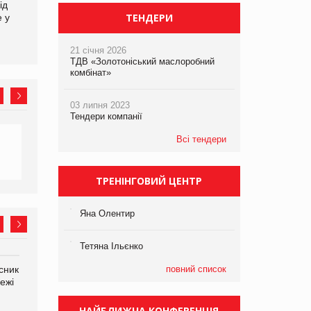
ід
кампанію «Хто б знав» про
збиток у першому півріччі
ТЕНДЕРИ
е у
асортимент, якого покупці
не очікують побачити на
платформі
21 січня 2026
ТДВ «Золотоніський маслоробний
комбінат»
03 липня 2023
Тендери компанії
Всі тендери
ТРЕНІНГОВИЙ ЦЕНТР
Яна Олентир
Тетяна Ільєнко
сник
Олексій Логачов-Михайлов
повний список
Яна Сараніна, директор
ежі
Файно маркет Директор
компанії «УкраМарин»
департаменту з
виробництва
НАЙБЛИЖЧА КОНФЕРЕНЦІЯ