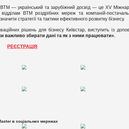
ку ВТМ — український та зарубіжний досвід — це XV Міжна
є відділам ВТМ роздрібних мереж та компаній-постачаль
начити стратегії та тактики ефективного розвитку бізнесу.
оваційних рішень для бізнесу Київстар, виступить із допо
ки важливо збирати дані та як з ними працювати
»
.
РЕЄСТРАЦІЯ
aster в
соціальних мережах