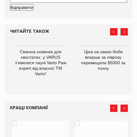
ЧИТАЙТЕ ТАКОЖ
у
Смачна новинка для
Ціна на какао-боби
хвостатих: у VARUS
вперше за півроку
з’явилися паучі Varto Paw
перевищила $5000 за
expert від власної ТМ
тонну
Varto!
КРАЩІ КОМПАНІЇ