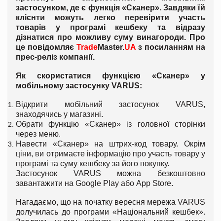
застосунком, де є функція «Сканер». Завдяки їй
клієнти можуть легко перевірити участь
товарів у програмі кешбеку та відразу
дізнатися про можливу суму винагороди. П
ро
це повідомляє
Trade
Master.
UA
з посиланням на
прес-реліз компанії.
Як скористатися функцією «Сканер» у
мобільному застосунку VARUS:
Відкрити мобільний застосунок VARUS,
знаходячись у магазині.
Обрати функцію «Сканер» із головної сторінки
через меню.
Навести «Сканер» на штрих-код товару. Окрім
ціни, ви отримаєте інформацію про участь товару у
програмі та суму кешбеку за його покупку.
Застосунок VARUS можна безкоштовно
завантажити на Google Play або App Store.
Нагадаємо, що на початку вересня мережа VARUS
долучилась до програми «Національний кешбек».