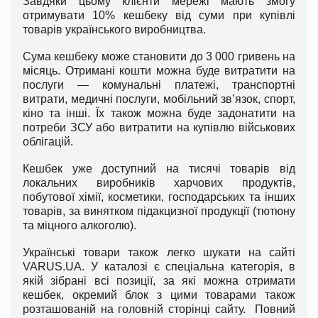
Завдяки цьому клієнти мережі мають змогу
отримувати 10% кешбеку від суми при купівлі
товарів українського виробництва.
Сума кешбеку може становити до 3 000 гривень на
місяць. Отримані кошти можна буде витратити на
послуги — комунальні платежі, транспортні
витрати, медичні послуги, мобільний зв’язок, спорт,
кіно та інші. Їх також можна буде задонатити на
потреби ЗСУ або витратити на купівлю військових
облігацій.
Кешбек уже доступний на тисячі товарів від
локальних виробників харчових продуктів,
побутової хімії, косметики, господарських та інших
товарів, за винятком підакцизної продукції (тютюну
та міцного алкоголю).
Українські товари також легко шукати на сайті
VARUS.UA. У каталозі є спеціальна категорія, в
якій зібрані всі позиції, за які можна отримати
кешбек, окремий блок з цими товарами також
розташованій на головній сторінці сайту. Повний