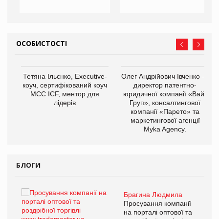
ОСОБИСТОСТІ
,
Тетяна Ільєнко, Executive-
Олег Андрійович Івченко —
ОВ
коуч, сертифікований коуч
директор патентно-
МСС ICF, ментор для
юридичної компанії «Вайз
лідерів
Груп», консалтингової
компанії «Парето» та
маркетингової агенції
Myka Agency.
БЛОГИ
Брагина Людмила
Просування компанії
на порталі оптової та