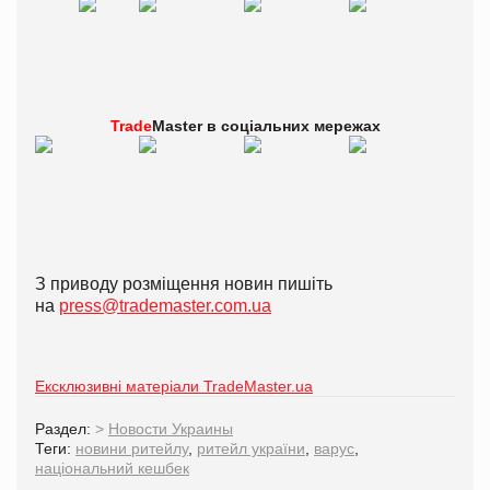
Trade
Master в
соціальних мережах
З приводу розміщення новин пишіть
на
press@trademaster.com.ua
Ексклюзивні матеріали TradeMaster.ua
Раздел:
>
Новости Украины
Теги:
новини ритейлу
,
ритейл україни
,
варус
,
національний кешбек