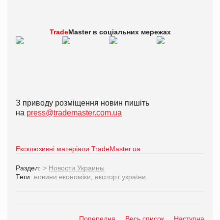
Trade
Master в
соціальних мережах
З приводу розміщення новин пишіть
на
press@trademaster.com.ua
Ексклюзивні матеріали TradeMaster.ua
Раздел:
>
Новости Украины
Теги:
новини економіки
,
експорт україни
Попередня
Весь список
Наступна