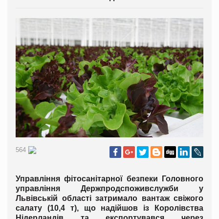
564
Управління фітосанітарної безпеки Головного
управління Держпродспоживслужби у
Львівській області затримало вантаж свіжого
салату (10,4 т), що надійшов із Королівства
Нідерландів та експортувався через