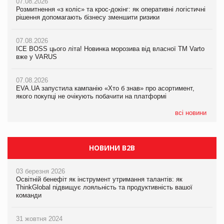
07.08.2026
07.08.2026
Розмитнення «з коліс» та крос-докінг: як оперативні логістичні
07.08.2026
Kraft Heinz скоротила збиток у першому півріччі
рішення допомагають бізнесу зменшити ризики
EVA.UA запустила кампанію «Хто б знав» про асортимент,
якого покупці не очікують побачити на платформі
07.08.2026
07.08.2026
Продажі Hugo Boss впали на 9%
ICE BOSS цього літа! Новинка морозива від власної ТМ Varto
06.08.2026
вже у VARUS
Смачна новинка для хвостатих: у VARUS з’явилися паучі
07.08.2026
Varto Paw expert від власної ТМ Varto!
Франція заборонила рекламні дзвінки без згоди клієнтів
07.08.2026
EVA.UA запустила кампанію «Хто б знав» про асортимент,
05.08.2026
якого покупці не очікують побачити на платформі
Мережа супермаркетів VARUS купує мережу магазинів
формату convenience store КОЛО: об’єднана компанія
налічуватиме 374 магазини
всі новини
НОВИНИ B2B
03 березня 2026
Освітній бенефіт як інструмент утримання талантів: як
ThinkGlobal підвищує лояльність та продуктивність вашої
команди
31 жовтня 2024