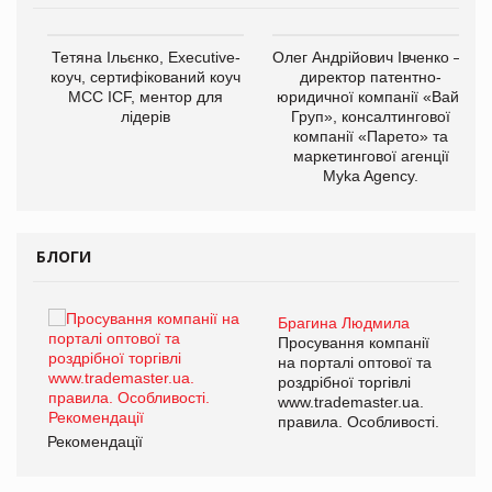
,
Тетяна Ільєнко, Executive-
Олег Андрійович Івченко —
ОВ
коуч, сертифікований коуч
директор патентно-
МСС ICF, ментор для
юридичної компанії «Вайз
лідерів
Груп», консалтингової
компанії «Парето» та
маркетингової агенції
Myka Agency.
БЛОГИ
Брагина Людмила
Просування компанії
на порталі оптової та
роздрібної торгівлі
www.trademaster.ua.
правила. Особливості.
Рекомендації
Ре