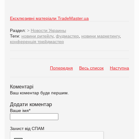
Ексклюзивні матеріали TradeMaster.ua
Раздел:
>
Новости Украины
Теги:
новини ритейлу
,
фудмастер
,
новини маркетингу
,
конференція трейдмастер
Попередня
Весь список
Наступна
Коментарі
Ваш коментар буде першим.
Додати коментар
Ваше імя
*
Захист від СПАМ