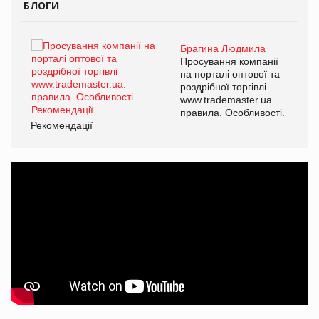
БЛОГИ
Брагина Людмила
Просування компанії
на порталі оптової та
роздрібної торгівлі
www.trademaster.ua.
правила. Особливості.
Рекомендації
Ре