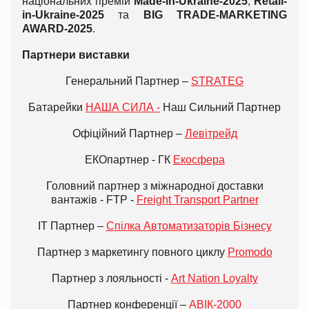
національних премій
Made-in-Ukraine-2025
,
Retail-
in-Ukraine-2025
та
BIG TRADE-MARKETING
AWARD-2025
.
Партнери виставки
Генеральний Партнер –
STRATEG
Батарейки
НАША СИЛА -
Наш Сильний Партнер
Офіційний Партнер –
Левітрейд
ЕКОпартнер - ГК
Екосфера
Головний партнер з міжнародної доставки
вантажів - FTP -
Freight Transport Partner
ІТ Партнер –
Спілка Автоматизаторів Бізнесу
Партнер з маркетингу повного циклу
Promodo
Партнер з лояльності -
Art Nation Loyalty
Партнер конференції –
АВІК-2000