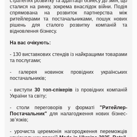
стратегіях розвитку та адаптації бізнесу до змін, що
сталися на ринку, зокрема внаслідок війни. Подія
спрямована на розвиток партнерства між
ритейлерами та постачальниками, пошук нових
рішень для сталого розвитку компаній та
відновлення бізнесу.
На вас очікують:
- 130 виставкових стендів із найкращими товарами
та послугами;
- галерея новинок провідних українських
постачальників;
- виступи
30 топ-спікерів
із провідних компаній
України та світу;
- столи переговорів у форматі
"Ритейлер-
Постачальник"
для налагодження нових бізнес-
зв’язків;
- урочиста церемонія нагородження переможців