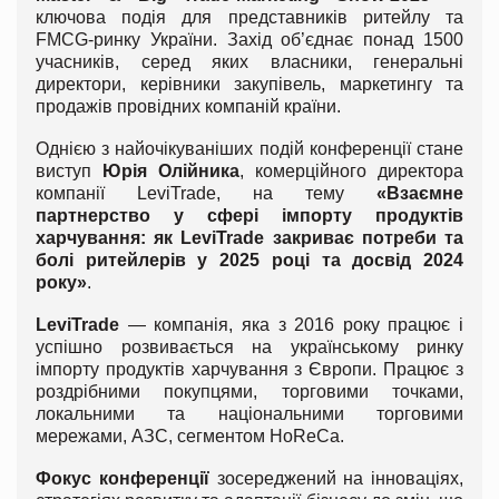
ключова подія для представників ритейлу та
FMCG-ринку України. Захід об’єднає понад 1500
учасників, серед яких власники, генеральні
директори, керівники закупівель, маркетингу та
продажів провідних компаній країни.
Однією з найочікуваніших подій конференції стане
виступ
Юрія Олійника
, комерційного директора
компанії LeviTrade, на тему
«Взаємне
партнерство у сфері імпорту продуктів
харчування: як LeviTrade закриває потреби та
болі ритейлерів у 2025 році та досвід 2024
року»
.
LeviTrade
— компанія, яка з 2016 року працює і
успішно розвивається на українському ринку
імпорту продуктів харчування з Європи. Працює з
роздрібними покупцями, торговими точками,
локальними та національними торговими
мережами, АЗС, сегментом HoReCa.
Фокус конференції
зосереджений на інноваціях,