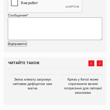
Сообщение
*
ЧИТАЙТЕ ТАКОЖ
Зміна клімату загрожує
Криза у Китаї може
ne
світовим дефіцитом чаю
спричинити великі
матча
потрясіння для світової
економіки