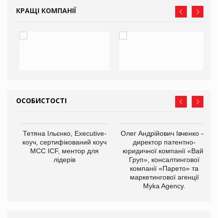
КРАЩІ КОМПАНІЇ
ОСОБИСТОСТІ
,
Тетяна Ільєнко, Executive-
Олег Андрійович Івченко —
ОВ
коуч, сертифікований коуч
директор патентно-
МСС ICF, ментор для
юридичної компанії «Вайз
лідерів
Груп», консалтингової
компанії «Парето» та
маркетингової агенції
Myka Agency.