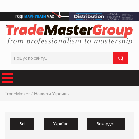
TradeMaster
Новости Украины
Всі
Україна
Закордон