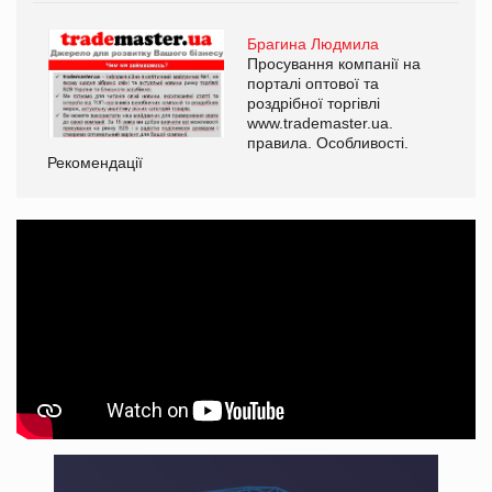
Брагина Людмила
Просування компанії на
порталі оптової та
роздрібної торгівлі
www.trademaster.ua.
правила. Особливості.
Рекомендації
Ре