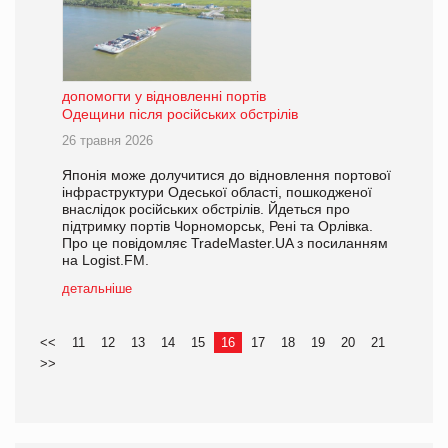
допомогти у відновленні портів
Одещини після російських обстрілів
26 травня 2026
Японія може долучитися до відновлення портової
інфраструктури Одеської області, пошкодженої
внаслідок російських обстрілів. Йдеться про
підтримку портів Чорноморськ, Рені та Орлівка.
Про це повідомляє TradeMaster.UA з посиланням
на Logist.FM.
детальніше
<<
11
12
13
14
15
16
17
18
19
20
21
>>