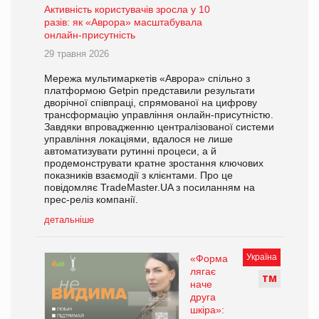
Активність користувачів зросла у 10
разів: як «Аврора» масштабувала
онлайн-присутність
29 травня 2026
Мережа мультимаркетів «Аврора» спільно з
платформою Getpin представили результати
дворічної співпраці, спрямованої на цифрову
трансформацію управління онлайн-присутністю.
Завдяки впровадженню централізованої системи
управління локаціями, вдалося не лише
автоматизувати рутинні процеси, а й
продемонструвати кратне зростання ключових
показників взаємодії з клієнтами. Про це
повідомляє TradeMaster.UA з посиланням на
прес-реліз компанії.
детальніше
Україна
«Форма
лягає
Т
М
наче
друга
шкіра»: