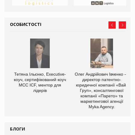
ОСОБИСТОСТІ
,
Тетяна Ільєнко, Executive-
Олег Андрійович Івченко —
ОВ
коуч, сертифікований коуч
директор патентно-
МСС ICF, ментор для
юридичної компанії «Вайз
лідерів
Груп», консалтингової
компанії «Парето» та
маркетингової агенції
Myka Agency.
БЛОГИ