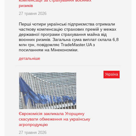
компенсації за страхування воєнних
ризиків
27 травня 2026
Перші чотири українські підприємства отримали
часткову компенсацію страхових премій у межах
державної програми страхування майна від
воєнних ризиків. Загальна сума виплат склала 6,8
млн грн, повідомляє TradeMaster.UA з
посиланням на Мінекономіки.
детальніше
Україна
Єврокомісія закликала Угорщину
скасувати обмеження на українську
агропродукцію
27 травня 2026