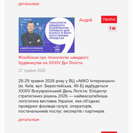
детальніше
Україна
Андрій
Т
М
Філобоков про технологію швидкого
будівництва на XXXІV Дні Логіста
27 травня 2026
28-29 травня 2026 року у ВЦ «АККО Інтернешнл»
(м. Київ, вул. Берестейська, 40-Б) відбудеться
XXXІV Всеукраїнський День Логіста: Епіцентр
стратегічних рішень 2026 — наймасштабніша
логістична виставка України, яка об’єднає
провідних фахівців галузі, операторів,
постачальників послуг, експертів і партнерів.
детальніше