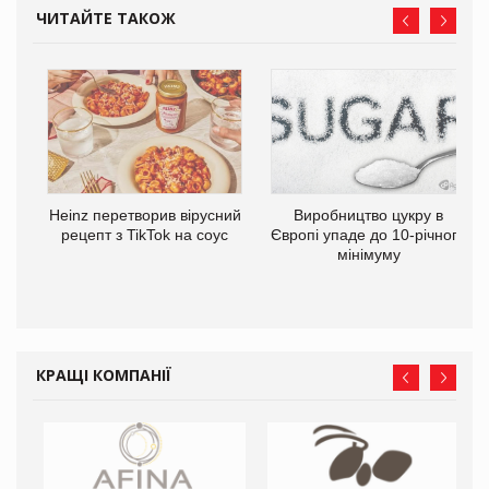
ЧИТАЙТЕ ТАКОЖ
та
Heinz перетворив вірусний
Виробництво цукру в
ні
рецепт з TikTok на соус
Європі упаде до 10-річного
мінімуму
КРАЩІ КОМПАНІЇ