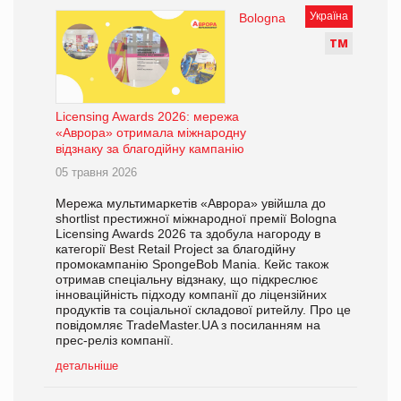
Україна
Bologna
Т
М
Licensing Awards 2026: мережа
«Аврора» отримала міжнародну
відзнаку за благодійну кампанію
05 травня 2026
Мережа мультимаркетів «Аврора» увійшла до
shortlist престижної міжнародної премії Bologna
Licensing Awards 2026 та здобула нагороду в
категорії Best Retail Project за благодійну
промокампанію SpongeBob Mania. Кейс також
отримав спеціальну відзнаку, що підкреслює
інноваційність підходу компанії до ліцензійних
продуктів та соціальної складової ритейлу. Про це
повідомляє TradeMaster.UA з посиланням на
прес-реліз компанії.
детальніше