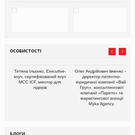
ОСОБИСТОСТІ
,
Тетяна Ільєнко, Executive-
Олег Андрійович Івченко —
ОВ
коуч, сертифікований коуч
директор патентно-
МСС ICF, ментор для
юридичної компанії «Вайз
лідерів
Груп», консалтингової
компанії «Парето» та
маркетингової агенції
Myka Agency.
БЛОГИ