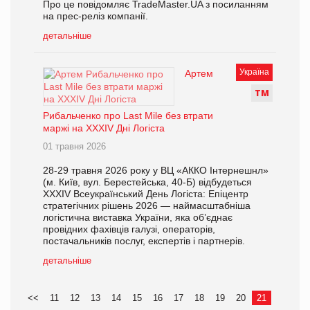
Про це повідомляє TradeMaster.UA з посиланням
на прес-реліз компанії.
детальніше
Україна
Артем
Т
М
Рибальченко про Last Mile без втрати
маржі на XXXІV Дні Логіста
01 травня 2026
28-29 травня 2026 року у ВЦ «АККО Інтернешнл»
(м. Київ, вул. Берестейська, 40-Б) відбудеться
XXXІV Всеукраїнський День Логіста: Епіцентр
стратегічних рішень 2026 — наймасштабніша
логістична виставка України, яка об’єднає
провідних фахівців галузі, операторів,
постачальників послуг, експертів і партнерів.
детальніше
<<
11
12
13
14
15
16
17
18
19
20
21