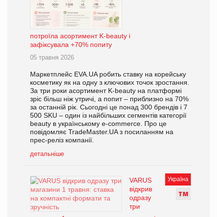
потроїла асортимент K-beauty і
зафіксувала +70% попиту
05 травня 2026
Маркетплейс EVA.UA робить ставку на корейську
косметику як на одну з ключових точок зростання.
За три роки асортимент K-beauty на платформі
зріс більш ніж утричі, а попит – приблизно на 70%
за останній рік. Сьогодні це понад 300 брендів і 7
500 SKU – один із найбільших сегментів категорії
beauty в українському e-commerce. Про це
повідомляє TradeMaster.UA з посиланням на
прес-реліз компанії.
детальніше
Україна
VARUS
відкрив
Т
М
одразу
три