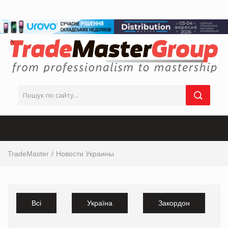
TradeMaster
Новости Украины
Всі
Україна
Закордон