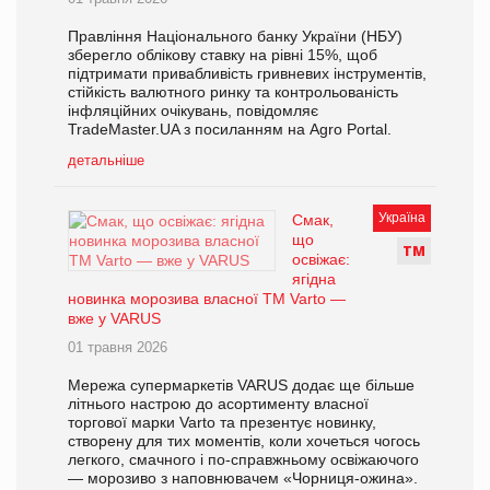
Правління Національного банку України (НБУ)
зберегло облікову ставку на рівні 15%, щоб
підтримати привабливість гривневих інструментів,
стійкість валютного ринку та контрольованість
інфляційних очікувань, повідомляє
TradeMaster.UA з посиланням на Agro Portal.
детальніше
Україна
Смак,
що
Т
М
освіжає:
ягідна
новинка морозива власної ТМ Varto —
вже у VARUS
01 травня 2026
Мережа супермаркетів VARUS додає ще більше
літнього настрою до асортименту власної
торгової марки Varto та презентує новинку,
створену для тих моментів, коли хочеться чогось
легкого, смачного і по-справжньому освіжаючого
— морозиво з наповнювачем «Чорниця-ожина».