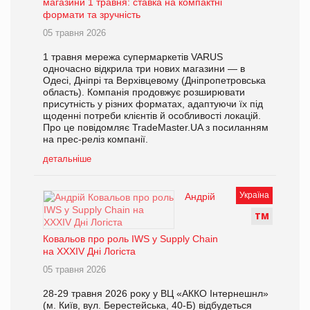
магазини 1 травня: ставка на компактні
формати та зручність
05 травня 2026
1 травня мережа супермаркетів VARUS
одночасно відкрила три нових магазини — в
Одесі, Дніпрі та Верхівцевому (Дніпропетровська
область). Компанія продовжує розширювати
присутність у різних форматах, адаптуючи їх під
щоденні потреби клієнтів й особливості локацій.
Про це повідомляє TradeMaster.UA з посиланням
на прес-реліз компанії.
детальніше
Україна
Андрій
Т
М
Ковальов про роль IWS у Supply Chain
на XXXІV Дні Логіста
05 травня 2026
28-29 травня 2026 року у ВЦ «АККО Інтернешнл»
(м. Київ, вул. Берестейська, 40-Б) відбудеться