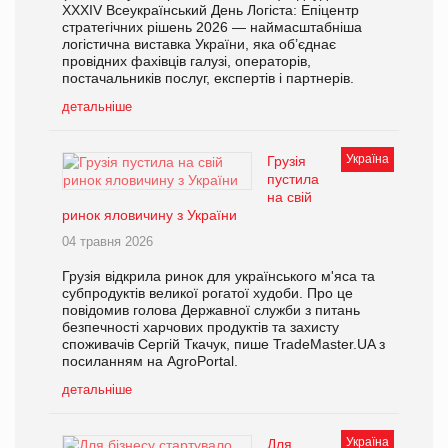
XXXІV Всеукраїнський День Логіста: Епіцентр
стратегічних рішень 2026 — наймасштабніша
логістична виставка України, яка об’єднає
провідних фахівців галузі, операторів,
постачальників послуг, експертів і партнерів.
детальніше
Україна
Грузія
пустила
на свій
ринок яловичину з України
04 травня 2026
Грузія відкрила ринок для українського м'яса та
субпродуктів великої рогатої худоби. Про це
повідомив голова Державної служби з питань
безпечності харчових продуктів та захисту
споживачів Сергій Ткачук, пише TradeMaster.UA з
посиланням на AgroPortal.
детальніше
Україна
Для