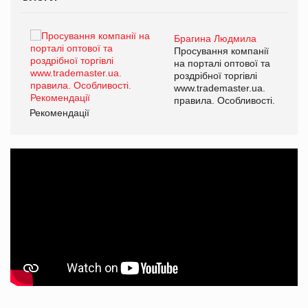
Брагина Людмила
ї
Просування компанії
а
на порталі оптової та
роздрібної торгівлі
www.trademaster.ua.
і.
правила. Особливості.
Рекомендації
Ре