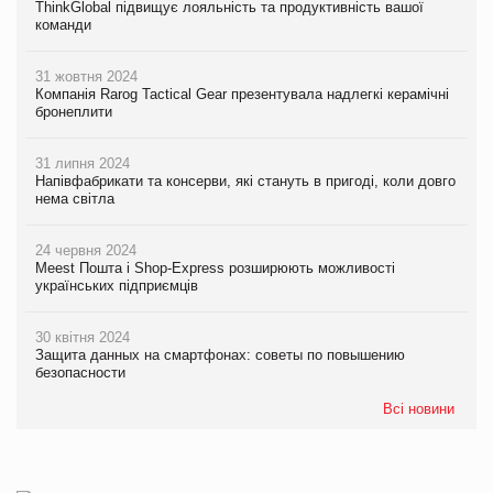
ThinkGlobal підвищує лояльність та продуктивність вашої
команди
31 жовтня 2024
Компанія Rarog Tactical Gear презентувала надлегкі керамічні
бронеплити
31 липня 2024
Напівфабрикати та консерви, які стануть в пригоді, коли довго
нема світла
24 червня 2024
Meest Пошта і Shop-Express розширюють можливості
українських підприємців
30 квітня 2024
Защита данных на смартфонах: советы по повышению
безопасности
Всі новини