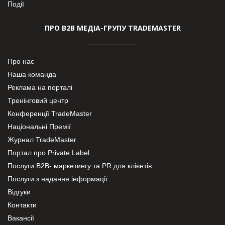
Події
ПРО В2В МЕДІА-ГРУПУ TRADEMASTER
Про нас
Наша команда
Реклама на порталі
Тренінговий центр
Конференції TradeMaster
Національні Премії
Журнал TradeMaster
Портал про Private Label
Послуги В2В- маркетингу та PR для клієнтів
Послуги з надання інформації
Відгуки
Контакти
Вакансії