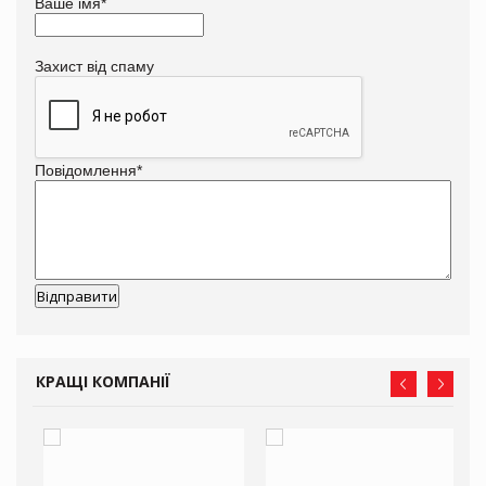
Ваше імя
*
Захист від спаму
Повідомлення
*
КРАЩІ КОМПАНІЇ