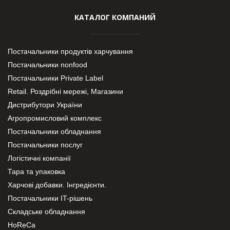
КАТАЛОГ КОМПАНИЙ
Постачальники продуктів харчування
Постачальники nonfood
Постачальники Private Label
Retail. Роздрібні мережі, Магазини
Дистрибутори України
Агропромисловий комплекс
Постачальники обладнання
Постачальники послуг
Логістичні компанії
Тара та упаковка
Харчові добавки. Інгредієнти.
Постачальники IT-рішень
Складське обладнання
HoReCa