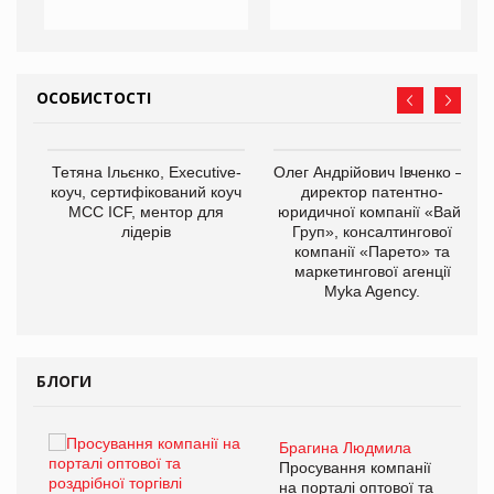
ОСОБИСТОСТІ
,
Тетяна Ільєнко, Executive-
Олег Андрійович Івченко —
ОВ
коуч, сертифікований коуч
директор патентно-
МСС ICF, ментор для
юридичної компанії «Вайз
лідерів
Груп», консалтингової
компанії «Парето» та
маркетингової агенції
Myka Agency.
БЛОГИ
Брагина Людмила
ї
Просування компанії
а
на порталі оптової та