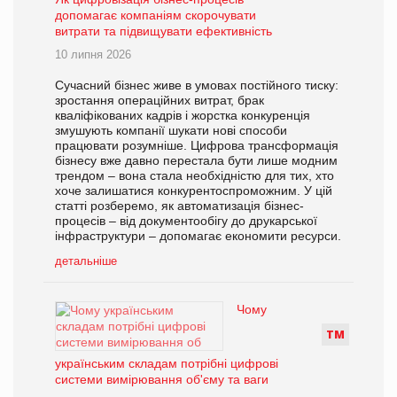
допомагає компаніям скорочувати
витрати та підвищувати ефективність
10 липня 2026
Сучасний бізнес живе в умовах постійного тиску:
зростання операційних витрат, брак
кваліфікованих кадрів і жорстка конкуренція
змушують компанії шукати нові способи
працювати розумніше. Цифрова трансформація
бізнесу вже давно перестала бути лише модним
трендом – вона стала необхідністю для тих, хто
хоче залишатися конкурентоспроможним. У цій
статті розберемо, як автоматизація бізнес-
процесів – від документообігу до друкарської
інфраструктури – допомагає економити ресурси.
детальніше
Чому
Т
М
українським складам потрібні цифрові
системи вимірювання об'єму та ваги