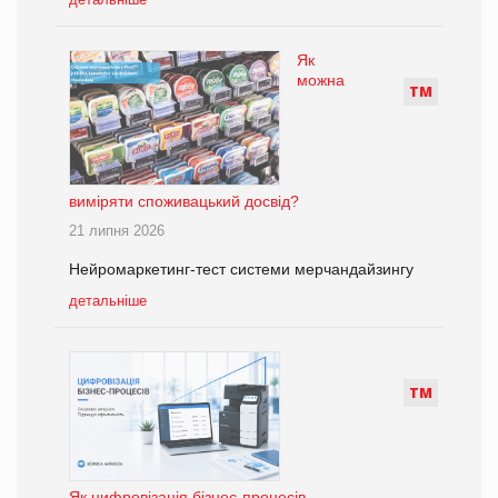
Як
можна
Т
М
виміряти споживацький досвід?
21 липня 2026
Нейромаркетинг-тест системи мерчандайзингу
детальніше
Т
М
Як цифровізація бізнес-процесів