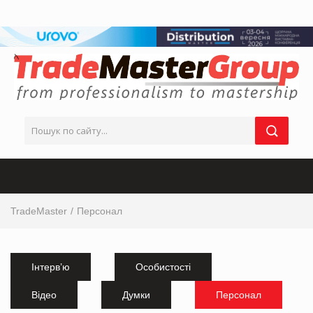
TradeMaster
Персонал
Інтерв’ю
Особистості
Відео
Думки
Персонал