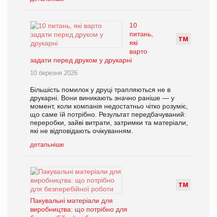
10
питань,
Т
М
які
варто
задати перед друком у друкарні
10 березня 2026
Більшість помилок у друці трапляються не в
друкарні. Вони виникають значно раніше — у
момент, коли компанія недостатньо чітко розуміє,
що саме їй потрібно. Результат передбачуваний:
переробки, зайві витрати, затримки та матеріали,
які не відповідають очікуванням.
детальніше
Т
М
Пакувальні матеріали для
виробництва: що потрібно для