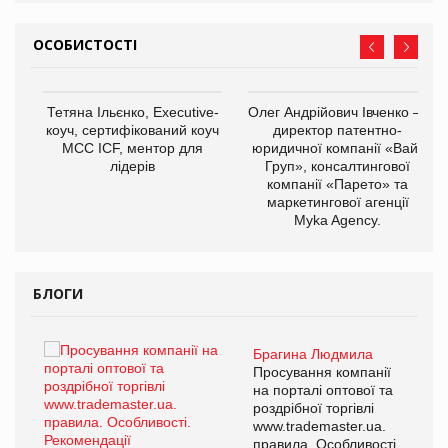
ОСОБИСТОСТІ
,
Тетяна Ільєнко, Executive-
Олег Андрійович Івченко —
ОВ
коуч, сертифікований коуч
директор патентно-
МСС ICF, ментор для
юридичної компанії «Вайз
лідерів
Груп», консалтингової
компанії «Парето» та
маркетингової агенції
Myka Agency.
БЛОГИ
Брагина Людмила
ї
Просування компанії
а
на порталі оптової та
роздрібної торгівлі
www.trademaster.ua.
і.
правила. Особливості.