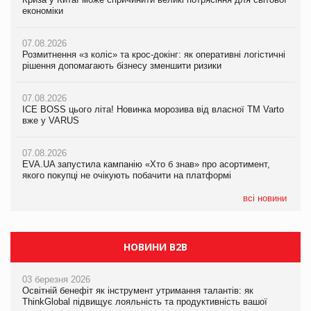
економіки
ICE BOSS цього літа! Новинка морозива від власної ТМ Varto
економіки
вже у VARUS
07.08.2026
07.08.2026
Розмитнення «з коліс» та крос-докінг: як оперативні логістичні
07.08.2026
Kraft Heinz скоротила збиток у першому півріччі
рішення допомагають бізнесу зменшити ризики
EVA.UA запустила кампанію «Хто б знав» про асортимент,
якого покупці не очікують побачити на платформі
07.08.2026
07.08.2026
Продажі Hugo Boss впали на 9%
ICE BOSS цього літа! Новинка морозива від власної ТМ Varto
06.08.2026
вже у VARUS
Смачна новинка для хвостатих: у VARUS з’явилися паучі
07.08.2026
Varto Paw expert від власної ТМ Varto!
Франція заборонила рекламні дзвінки без згоди клієнтів
07.08.2026
EVA.UA запустила кампанію «Хто б знав» про асортимент,
05.08.2026
якого покупці не очікують побачити на платформі
Мережа супермаркетів VARUS купує мережу магазинів
формату convenience store КОЛО: об’єднана компанія
налічуватиме 374 магазини
всі новини
НОВИНИ B2B
03 березня 2026
Освітній бенефіт як інструмент утримання талантів: як
ThinkGlobal підвищує лояльність та продуктивність вашої