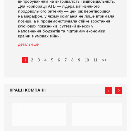
випробуванням на витривалість і відповідальність.
Для корпорації АТБ — лідера вітчизняного
продовольчого ритейлу — цей рік перетворився
на марафон, у якому компанія не лише втримала
позиції, а й продемонструвала стійке зростання
ключових показників, суттєвий внесок у
наповнення бюджетів та підтримку економіки
країни в умовах війни.
детальніше
1
2
3
4
5
6
7
8
9
10
11
>>
КРАЩІ КОМПАНІЇ