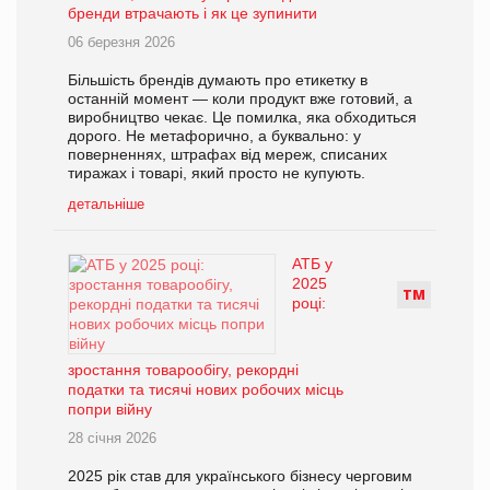
бренди втрачають і як це зупинити
06 березня 2026
Більшість брендів думають про етикетку в
останній момент — коли продукт вже готовий, а
виробництво чекає. Це помилка, яка обходиться
дорого. Не метафорично, а буквально: у
поверненнях, штрафах від мереж, списаних
тиражах і товарі, який просто не купують.
детальніше
АТБ у
2025
Т
М
році:
зростання товарообігу, рекордні
податки та тисячі нових робочих місць
попри війну
28 січня 2026
2025 рік став для українського бізнесу черговим