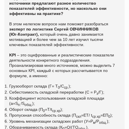
источники предлагают разное количество
показателей эффективности, но насколько они
эффективны на практике?
В этом нелегком вопросе нам поможет разобраться
эксперт по логистике Сергей ОВЧИННИКОВ
(Юг-Контракт),
который очень давно занимается
мотивацией и более чем за 10 лет изучил тысячи
ключевых показателей эффективности.
KPI
– это оцифрованные и реалистические показатели
деятельности конкретного подразделения.
Проанализировав много источников, можно выделить 7
основных КРI, каждый с которых рассчитывается по
формуле, а именно:
Грузооборот склада (Г= Т
/С
);
0
ср.
Себестоимость складской переработки (С = Р
/Г);
э
Коэффициент использования складской площади
(a=S
/S
);
п.
общ.
Оборот склада (П
=Т/t
);
0
ср.xp
Пропускная способность склада (П
=ЕТ/ t
=EП
);
скл
ср.xp
0
Уровень механизации складских работ (У=Р
/Р
);
м
общ.
Оборачиваемость склада (К
=Q/(TQ
).
0
общ.