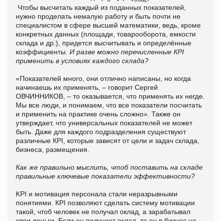
Чтобы высчитать каждый из поданных показателей,
нужно проделать немалую работу и быть почти не
специалистом в сфере высшей математики, ведь, кроме
конкретных данных (площади, товарооборота, емкости
склада и др.), придется высчитывать и определённые
коэффициенты.
И разве можно перечисленные КР
I
применить в условиях каждого склада?
«Показателей много, они отлично написаны, но когда
начинаешь их применять, – говорит Сергей
ОВЧИННИКОВ, – то оказывается, что применять их негде.
Мы все люди, и понимаем, что все показатели посчитать
и применить на практике очень сложно». Также он
утверждает, что универсальных показателей не может
быть. Даже для каждого подразделения существуют
различные КРI, которые зависят от цели и задач склада,
бизнеса, размещения.
Как же правильно мыслить, чтоб поставить на складе
правильные ключевые показатели эффективности?
KPI и мотивация персонала стали неразрывными
понятиями. КРI позволяют сделать систему мотивации
такой, чтоб человек не получал оклад, а зарабатывал
свои деньги. Если он получает оклад, то он в бизнес не