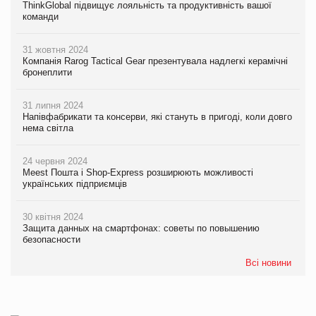
ThinkGlobal підвищує лояльність та продуктивність вашої
команди
31 жовтня 2024
Компанія Rarog Tactical Gear презентувала надлегкі керамічні
бронеплити
31 липня 2024
Напівфабрикати та консерви, які стануть в пригоді, коли довго
нема світла
24 червня 2024
Meest Пошта і Shop-Express розширюють можливості
українських підприємців
30 квітня 2024
Защита данных на смартфонах: советы по повышению
безопасности
Всі новини