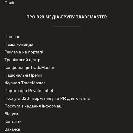
Події
ПРО В2В МЕДІА-ГРУПУ TRADEMASTER
Про нас
Наша команда
Реклама на порталі
Тренінговий центр
Конференції TradeMaster
Національні Премії
Журнал TradeMaster
Портал про Private Label
Послуги В2В- маркетингу та PR для клієнтів
Послуги з надання інформації
Відгуки
Контакти
Вакансії