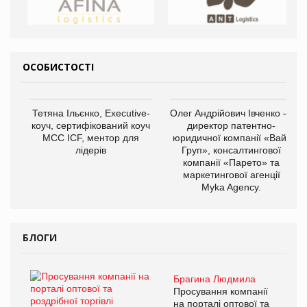
ОСОБИСТОСТІ
Тетяна Ільєнко, Executive-
Олег Андрійович Івченко —
коуч, сертифікований коуч
директор патентно-
МСС ICF, ментор для
юридичної компанії «Вайз
лідерів
Груп», консалтингової
компанії «Парето» та
маркетингової агенції
Myka Agency.
БЛОГИ
Брагина Людмила
Просування компанії
на порталі оптової та