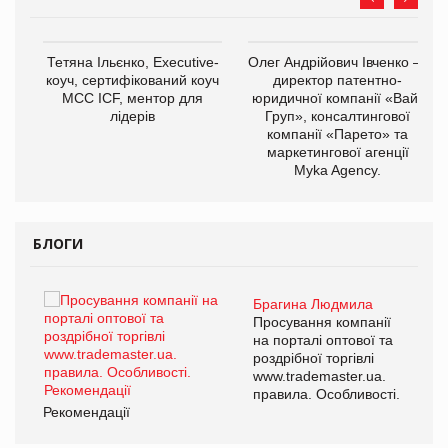
,
Тетяна Ільєнко, Executive-
Олег Андрійович Івченко —
ОВ
коуч, сертифікований коуч
директор патентно-
МСС ICF, ментор для
юридичної компанії «Вайз
лідерів
Груп», консалтингової
компанії «Парето» та
маркетингової агенції
Myka Agency.
БЛОГИ
Брагина Людмила
ї
Просування компанії
а
на порталі оптової та
роздрібної торгівлі
www.trademaster.ua.
і.
правила. Особливості.
Рекомендації
Ре