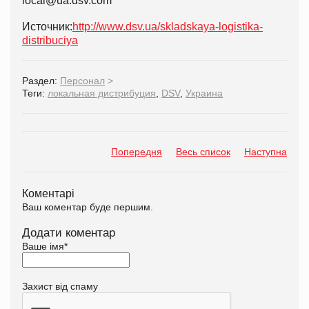
local@ua.dsv.com
Источник:
http://www.dsv.ua/skladskaya-logistika-
distribuciya
Раздел:
Персонал
>
Теги:
локальная дистрибуция
,
DSV
,
Украина
Попередня
Весь список
Наступна
Коментарі
Ваш коментар буде першим.
Додати коментар
Ваше імя
*
Захист від спаму