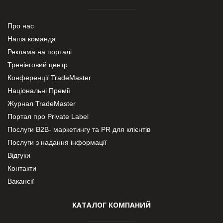
Про нас
Наша команда
Реклама на порталі
Тренінговий центр
Конференції TradeMaster
Національні Премії
Журнал TradeMaster
Портал про Private Label
Послуги В2В- маркетингу та PR для клієнтів
Послуги з надання інформації
Відгуки
Контакти
Вакансії
КАТАЛОГ КОМПАНИЙ