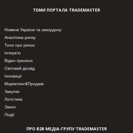
ТЕМИ ПОРТАЛА TRADEMASTER
Новини України та закордону
Аналітика ринку
Топи про ринок
Інтерв’ю
Відео-тренінги
Світовий досвід
Інновації
Маркетинг&Продажі
Закупки
Логістика
Закон
Події
ПРО В2В МЕДІА-ГРУПУ TRADEMASTER