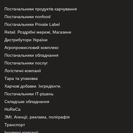
Постачальники продуктів харчування
Постачальники nonfood
Постачальники Private Label
Retail. Роздрібні мережі, Магазини
Дистрибутори України
Агропромисловий комплекс
Постачальники обладнання
Постачальники послуг
Логістичні компанії
Тара та упаковка
Харчові добавки. Інгредієнти.
Постачальники IT-рішень
Складське обладнання
HoReCa
ЗМІ, Агенції, реклама, поліграфія
Транспорт
Іноземні компанії