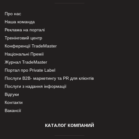
Про нас
Наша команда
Реклама на порталі
Тренінговий центр
Конференції TradeMaster
Національні Премії
Журнал TradeMaster
Портал про Private Label
Послуги В2В- маркетингу та PR для клієнтів
Послуги з надання інформації
Відгуки
Контакти
Вакансії
КАТАЛОГ КОМПАНИЙ