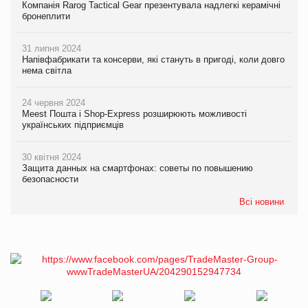
Компанія Rarog Tactical Gear презентувала надлегкі керамічні
бронеплити
31 липня 2024
Напівфабрикати та консерви, які стануть в пригоді, коли довго
нема світла
24 червня 2024
Meest Пошта і Shop-Express розширюють можливості
українських підприємців
30 квітня 2024
Защита данных на смартфонах: советы по повышению
безопасности
Всі новини