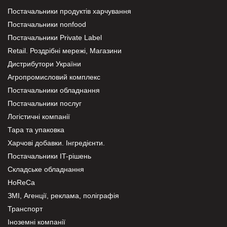
Постачальники продуктів харчування
Постачальники nonfood
Постачальники Private Label
Retail. Роздрібні мережі, Магазини
Дистрибутори України
Агропромисловий комплекс
Постачальники обладнання
Постачальники послуг
Логістичні компанії
Тара та упаковка
Харчові добавки. Інгредієнти.
Постачальники IT-рішень
Складське обладнання
HoReCa
ЗМІ, Агенції, реклама, поліграфія
Транспорт
Іноземні компанії