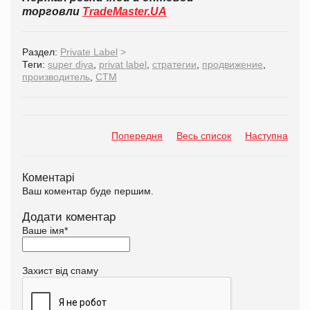
торговли
TradeMaster.UA
Раздел:
Private Label
>
Теги:
super diya
,
privat label
,
стратегии
,
продвижение
,
производитель
,
СТМ
Попередня
Весь список
Наступна
Коментарі
Ваш коментар буде першим.
Додати коментар
Ваше імя
*
Захист від спаму