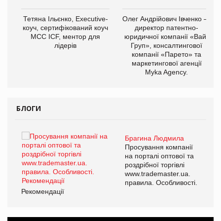
,
Тетяна Ільєнко, Executive-
Олег Андрійович Івченко —
ОВ
коуч, сертифікований коуч
директор патентно-
МСС ICF, ментор для
юридичної компанії «Вайз
лідерів
Груп», консалтингової
компанії «Парето» та
маркетингової агенції
Myka Agency.
БЛОГИ
Брагина Людмила
ї
Просування компанії
а
на порталі оптової та
роздрібної торгівлі
www.trademaster.ua.
і.
правила. Особливості.
Рекомендації
Ре