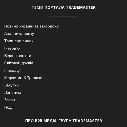
ТЕМИ ПОРТАЛА TRADEMASTER
Новини України та закордону
Аналітика ринку
Топи про ринок
Інтерв’ю
Відео-тренінги
Світовий досвід
Інновації
Маркетинг&Продажі
Закупки
Логістика
Закон
Події
ПРО В2В МЕДІА-ГРУПУ TRADEMASTER