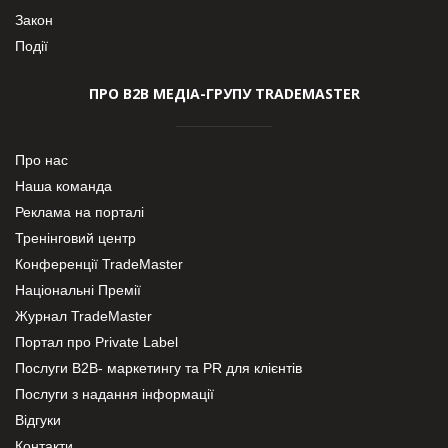
Закон
Події
ПРО В2В МЕДІА-ГРУПУ TRADEMASTER
Про нас
Наша команда
Реклама на порталі
Тренінговий центр
Конференції TradeMaster
Національні Премії
Журнал TradeMaster
Портал про Private Label
Послуги В2В- маркетингу та PR для клієнтів
Послуги з надання інформації
Відгуки
Контакти