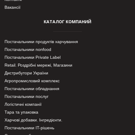
Вакансії
КАТАЛОГ КОМПАНИЙ
Постачальники продуктів харчування
Постачальники nonfood
Постачальники Private Label
Retail. Роздрібні мережі, Магазини
Дистрибутори України
Агропромисловий комплекс
Постачальники обладнання
Постачальники послуг
Логістичні компанії
Тара та упаковка
Харчові добавки. Інгредієнти.
Постачальники IT-рішень