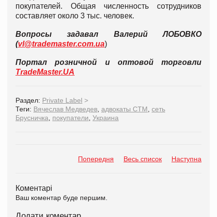
покупателей. Общая численность сотрудников
составляет около 3 тыс. человек.
Вопросы задавал Валерий ЛОБОВКО
(
vl@trademaster.com.ua
)
Портал розничной и оптовой торговли
TradeMaster.UA
Раздел:
Private Label
>
Теги:
Вячеслав Медведев
,
адвокаты СТМ
,
сеть
Брусничка
,
покупатели
,
Украина
Попередня
Весь список
Наступна
Коментарі
Ваш коментар буде першим.
Додати коментар