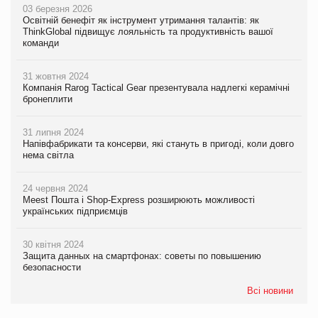
03 березня 2026
Освітній бенефіт як інструмент утримання талантів: як
ThinkGlobal підвищує лояльність та продуктивність вашої
команди
31 жовтня 2024
Компанія Rarog Tactical Gear презентувала надлегкі керамічні
бронеплити
31 липня 2024
Напівфабрикати та консерви, які стануть в пригоді, коли довго
нема світла
24 червня 2024
Meest Пошта і Shop-Express розширюють можливості
українських підприємців
30 квітня 2024
Защита данных на смартфонах: советы по повышению
безопасности
Всі новини