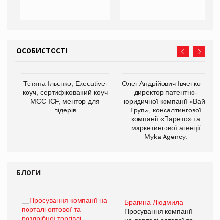
ОСОБИСТОСТІ
,
Тетяна Ільєнко, Executive-
Олег Андрійович Івченко —
ОВ
коуч, сертифікований коуч
директор патентно-
МСС ICF, ментор для
юридичної компанії «Вайз
лідерів
Груп», консалтингової
компанії «Парето» та
маркетингової агенції
Myka Agency.
БЛОГИ
Брагина Людмила
ї
Просування компанії