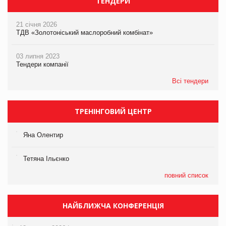
ТЕНДЕРИ
21 січня 2026
ТДВ «Золотоніський маслоробний комбінат»
03 липня 2023
Тендери компанії
Всі тендери
ТРЕНІНГОВИЙ ЦЕНТР
Яна Олентир
Тетяна Ільєнко
повний список
НАЙБЛИЖЧА КОНФЕРЕНЦІЯ