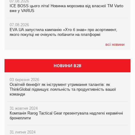
07.08.2026
Продажі Hugo Boss впали на 9%
ICE BOSS цього літа! Новинка морозива від власної ТМ Varto
06.08.2026
вже у VARUS
Смачна новинка для хвостатих: у VARUS з’явилися паучі
07.08.2026
Varto Paw expert від власної ТМ Varto!
Франція заборонила рекламні дзвінки без згоди клієнтів
07.08.2026
EVA.UA запустила кампанію «Хто б знав» про асортимент,
05.08.2026
якого покупці не очікують побачити на платформі
Мережа супермаркетів VARUS купує мережу магазинів
формату convenience store КОЛО: об’єднана компанія
налічуватиме 374 магазини
всі новини
НОВИНИ B2B
03 березня 2026
Освітній бенефіт як інструмент утримання талантів: як
ThinkGlobal підвищує лояльність та продуктивність вашої
команди
31 жовтня 2024
Компанія Rarog Tactical Gear презентувала надлегкі керамічні
бронеплити
31 липня 2024