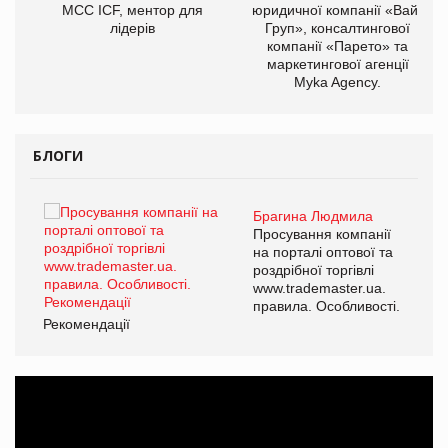
МСС ICF, ментор для
юридичної компанії «Вайз
лідерів
Груп», консалтингової
компанії «Парето» та
маркетингової агенції
Myka Agency.
БЛОГИ
Брагина Людмила
ї
Просування компанії
а
на порталі оптової та
роздрібної торгівлі
www.trademaster.ua.
і.
правила. Особливості.
Рекомендації
Ре