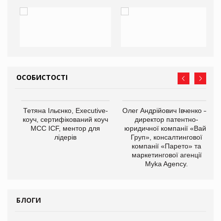
ОСОБИСТОСТІ
,
Тетяна Ільєнко, Executive-
Олег Андрійович Івченко —
ОВ
коуч, сертифікований коуч
директор патентно-
МСС ICF, ментор для
юридичної компанії «Вайз
лідерів
Груп», консалтингової
компанії «Парето» та
маркетингової агенції
Myka Agency.
БЛОГИ