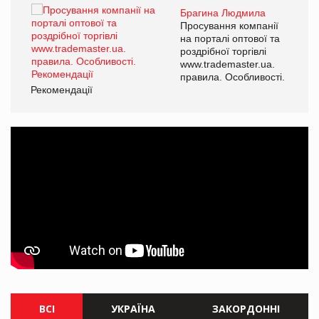
Брагина Людмила
ї
Просування компанії
а
на порталі оптової та
роздрібної торгівлі
www.trademaster.ua.
і.
правила. Особливості.
Рекомендації
Ре
ВСІ
УКРАЇНА
ЗАКОРДОННІ