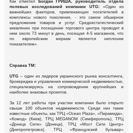
Как отметил
Богдан ГРИША, руководитель отдела
полевых исследований компании UTG:
«Один из
важнейших факторов, привлекающих посетителей в
комплексы нового поколения, - это самое обширное
предложение товаров и услуг. Среднестатистический
киевлянин при посещении торгового центра проводит в
нем около 73 минут в день, посещая 4-5 магазинов, что
по европейским меркам является неплохим
показателем».
Справка ТМ:
UTG
– один из лидеров украинского рынка консалтинга,
брокериджа и управления коммерческой недвижимостью,
специализируясь на сопровождении крупнейших и
наиболее знаковых проектов.
За 12 лет работы при участии компании было открыто
свыше 100 объектов недвижимости. Среди них такие
известные объекты, как ТРЦ «Ocean Plaza», «Пирамида»,
«Комод» (Киев), ТРЦ MEGANOM (Симферополь), ТРЦ
«Донецк Сити» (Донецк), ТРЦ «Мост Сити Центр»
(Днепропетровск), ТРЦ «Французский бульвар»