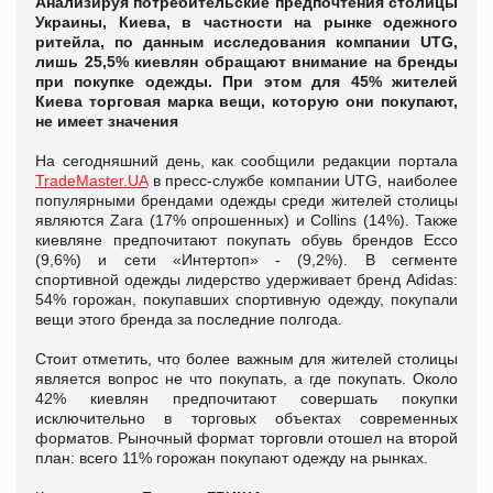
Анализируя потребительские предпочтения столицы
Украины, Киева, в частности на рынке одежного
ритейла, по данным исследования компании UTG,
лишь 25,5% киевлян обращают внимание на бренды
при покупке одежды. При этом для 45% жителей
Киева торговая марка вещи, которую они покупают,
не имеет значения
На сегодняшний день, как сообщили редакции портала
TradeMaster.UA
в пресс-службе компании UTG, наиболее
популярными брендами одежды среди жителей столицы
являются Zara (17% опрошенных) и Collins (14%). Также
киевляне предпочитают покупать обувь брендов Ecco
(9,6%) и сети «Интертоп» - (9,2%). В сегменте
спортивной одежды лидерство удерживает бренд Adidas:
54% горожан, покупавших спортивную одежду, покупали
вещи этого бренда за последние полгода.
Стоит отметить, что более важным для жителей столицы
является вопрос не что покупать, а где покупать. Около
42% киевлян предпочитают совершать покупки
исключительно в торговых объектах современных
форматов. Рыночный формат торговли отошел на второй
план: всего 11% горожан покупают одежду на рынках.