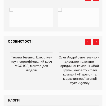
ОСОБИСТОСТІ
,
Тетяна Ільєнко, Executive-
Олег Андрійович Івченко —
ОВ
коуч, сертифікований коуч
директор патентно-
МСС ICF, ментор для
юридичної компанії «Вайз
лідерів
Груп», консалтингової
компанії «Парето» та
маркетингової агенції
Myka Agency.
БЛОГИ