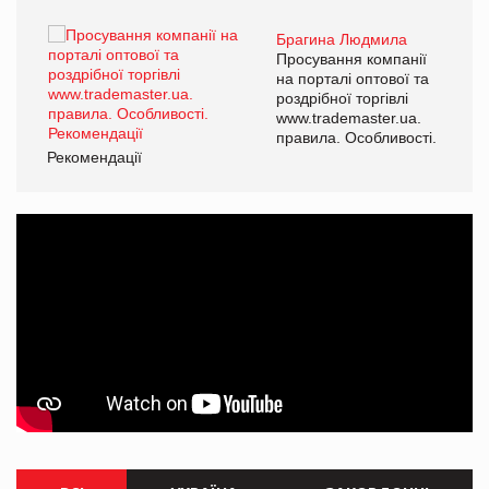
Брагина Людмила
ї
Просування компанії
а
на порталі оптової та
роздрібної торгівлі
www.trademaster.ua.
і.
правила. Особливості.
Рекомендації
Ре