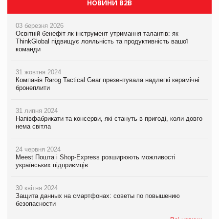
НОВИНИ B2B
03 березня 2026
Освітній бенефіт як інструмент утримання талантів: як
ThinkGlobal підвищує лояльність та продуктивність вашої
команди
31 жовтня 2024
Компанія Rarog Tactical Gear презентувала надлегкі керамічні
бронеплити
31 липня 2024
Напівфабрикати та консерви, які стануть в пригоді, коли довго
нема світла
24 червня 2024
Meest Пошта і Shop-Express розширюють можливості
українських підприємців
30 квітня 2024
Защита данных на смартфонах: советы по повышению
безопасности