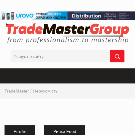
TradeMaster
Нерухомість
інтервю від виробника, інтервю від ТОП-керівника з маркетингу, інтервю від маркетолога, ТОП
інтервю від виробника, інтервю від мережі магазинів, інтервю від виробника продуктових
товарів,
українськи виробники
Рітейл
Ринки Food