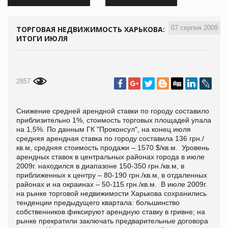
07 серпня 2009
ТОРГОВАЯ НЕДВИЖИМОСТЬ ХАРЬКОВА:
ИТОГИ ИЮЛЯ
2857
Снижение средней арендной ставки по городу составило
приблизительно 1%, стоимость торговых площадей упала
на 1,5%. По данным ГК "Проконсул", на конец июля
средняя арендная ставка по городу составила 136 грн./
кв.м, средняя стоимость продажи – 1570 $/кв.м. Уровень
арендных ставок в центральных районах города в июле
2009г. находился в диапазоне 150-350 грн./кв.м, в
приближенных к центру – 80-190 грн./кв.м, в отдаленных
районах и на окраинах – 50-115 грн./кв.м. В июле 2009г.
на рынке торговой недвижимости Харькова сохранились
тенденции предыдущего квартала: большинство
собственников фиксируют арендную ставку в гривне; на
рынке прекратили заключать предварительные договора