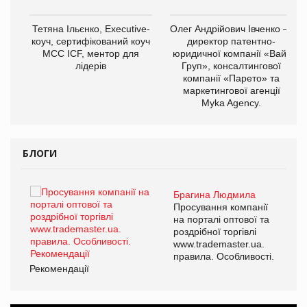
,
Тетяна Ільєнко, Executive-
Олег Андрійович Івченко —
ОВ
коуч, сертифікований коуч
директор патентно-
МСС ICF, ментор для
юридичної компанії «Вайз
лідерів
Груп», консалтингової
компанії «Парето» та
маркетингової агенції
Myka Agency.
БЛОГИ
Брагина Людмила
ї
Просування компанії
а
на порталі оптової та
роздрібної торгівлі
www.trademaster.ua.
і.
правила. Особливості.
Рекомендації
Ре