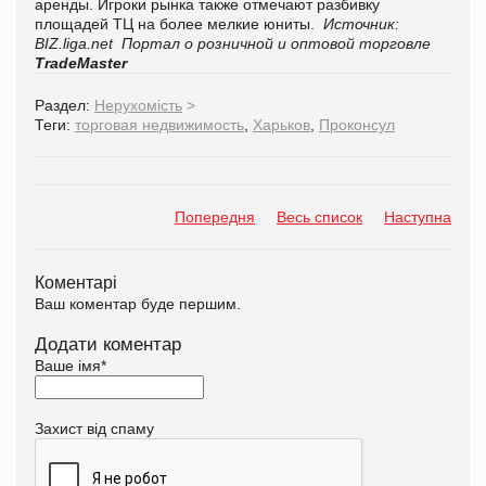
аренды. Игроки рынка также отмечают разбивку
площадей ТЦ на более мелкие юниты.
Источник:
BIZ.liga.net
Портал о розничной и оптовой торговле
TradeMaster
Раздел:
Нерухомість
>
Теги:
торговая недвижимость
,
Харьков
,
Проконсул
Попередня
Весь список
Наступна
Коментарі
Ваш коментар буде першим.
Додати коментар
Ваше імя
*
Захист від спаму