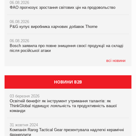
06.08.2026
06.08.2026
ФАО прогнозує зростання світових цін на продовольство
05.08.2026
ФАО прогнозує зростання світових цін на продовольство
Російська атака 5 серпня стала одним із наймасштабніших
ударів по українському бізнесу за час повномасштабної війни
06.08.2026
06.08.2026
P&G купує виробника харчових добавок Thorne
P&G купує виробника харчових добавок Thorne
05.08.2026
Смачне поповнення дитячого меню: у VARUS з’явилися
06.08.2026
06.08.2026
новинки від ТМ ТОКЕРИ
Bosch заявила про повне знищення своєї продукції на складі
Bosch заявила про повне знищення своєї продукції на складі
після російської атаки
після російської атаки
05.08.2026
Сергій Лісунов про заморожені хлібобулочні вироби на
всі новини
PrivateLabel&FMCG Master 2026
НОВИНИ B2B
03 березня 2026
Освітній бенефіт як інструмент утримання талантів: як
ThinkGlobal підвищує лояльність та продуктивність вашої
команди
31 жовтня 2024
Компанія Rarog Tactical Gear презентувала надлегкі керамічні
бронеплити