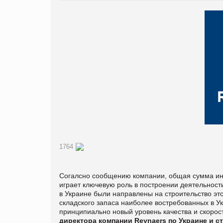
1764
Согалсно сообщению компании, общая сумма инв
играет ключевую роль в построении деятельност
в Украине были направлены на строительство это
складского запаса наиболее востребованных в У
принципиально новый уровень качества и скорос
директора компании Reynaers по Украине и с