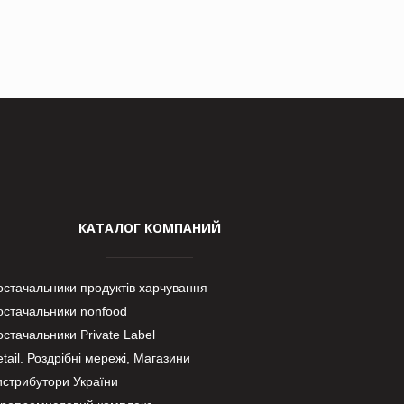
КАТАЛОГ КОМПАНИЙ
остачальники продуктів харчування
остачальники nonfood
стачальники Private Label
tail. Роздрібні мережі, Магазини
истрибутори України