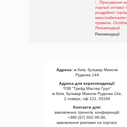
Брагина Людмила
Просування компанії на
порталі оптової та
роздрібної торгівлі
www.trademaster.ua.
правила. Особливості.
ії
Рекомендації
Адреса:
м.Київ, бульвар Миколи
Руденка 14А
Адреса для кореспонденції:
ТОВ "Tрейд Мастер Груп"
м.Київ, бульвар Миколи Руденка 14а,
2 поверх, оф 121, 03194
Контакти для:
замовлення треннгів, конференцій:
+380 (67) 502-99-00,
замовлення реклами на порталі,