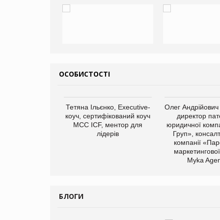
ОСОБИСТОСТІ
арас Ігорович,
Тетяна Ільєнко, Executive-
Олег Андрійович
иробництва ТОВ
коуч, сертифікований коуч
директор пат
Герчак"
МСС ICF, ментор для
юридичної компа
лідерів
Груп», консал
компанії «Пар
маркетингової
Myka Agen
БЛОГИ