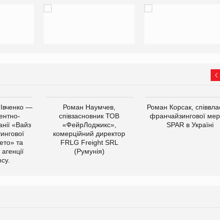
 Івченко —
Роман Наумчев,
Роман Корсак, співвла
ентно-
співзасновник ТОВ
франчайзингової мер
нії «Вайз
«ФейрЛоджикс»,
SPAR в Україні
тингової
комерційний директор
ето» та
FRLG Freight SRL
 агенції
(Румунія)
cy.