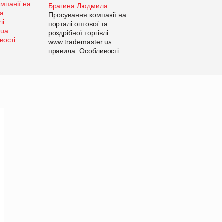
Брагина Людмила
Просування компанії на
порталі оптової та
роздрібної торгівлі
www.trademaster.ua.
правила. Особливості.
Рекомендації