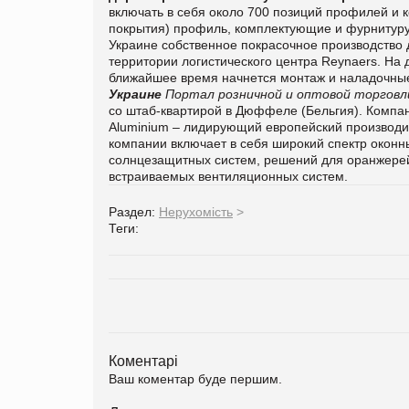
включать в себя около 700 позиций профилей и 
покрытия) профиль, комплектующие и фурнитуру к
Украине собственное покрасочное производство
территории логистического центра Reynaers. На
ближайшее время начнется монтаж и наладочные
Украине
Портал розничной и оптовой торговли
со штаб-квартирой в Дюффеле (Бельгия). Компан
Aluminium – лидирующий европейский производи
компании включает в себя широкий спектр оконн
солнцезащитных систем, решений для оранжерей 
встраиваемых вентиляционных систем.
Раздел:
Нерухомість
>
Теги:
Коментарі
Ваш коментар буде першим.