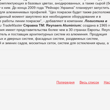
комплектующих в базовых цветах, анодированных, а также сырой (б
 ним. До конца 2009 года "Рейнарс Украина" планирует запустить
 для алюминиевых профилей. "Цех покраски будет также расположе
 данный момент закуплено все необходимое оборудование и в
 работы линии покраски", - добавляют в компании.
Логистика в
 TradeMaster
Справка ТМ:
Reynaers Aluminium:
создана в 1965 г
ия имеет представительства более чем в 30 странах Европы. Reyn
тель и поставщик архитектурных систем из алюминия. Продукция
ых и дверных систем, фасадных систем, раздвижных систем,
и зимних садов, москитных сеток, систем для остекления крыш, а
Попередня
Весь список
Нас