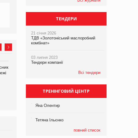
Всі журнали
ТЕНДЕРИ
21 січня 2026
ТДВ «Золотоніський маслоробний
комбінат»
03 липня 2023
Тендери компанії
сник
Олексій Логачов-Михайлов
Яна Сараніна, директор
ежі
Файно маркет Директор
компанії «УкраМарин»
Всі тендери
департаменту з
виробництва
ТРЕНІНГОВИЙ ЦЕНТР
Яна Олентир
Тетяна Ільєнко
повний список