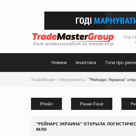
Порта
Новини
Аналітика
Топи про рино
TradeMaster
Нерухомість
"Рейнарс Украина" отк
Рітейл
Ринки Food
Ри
"РЕЙНАРС УКРАИНА" ОТКРЫЛА ЛОГИСТИЧЕС
МЛН