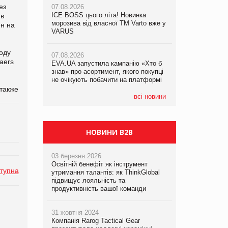
ез
07.08.2026
ICE BOSS цього літа! Новинка
06.08.2026
 в
07.08.2026
морозива від власної ТМ Varto вже у
Смачна новинка для хвостатих: у
н на
Франція заборонила рекламні дзвінки
VARUS
VARUS з’явилися паучі Varto Paw
без згоди клієнтів
expert від власної ТМ Varto!
оду
07.08.2026
aers
EVA.UA запустила кампанію «Хто б
05.08.2026
знав» про асортимент, якого покупці
Мережа супермаркетів VARUS купує
не очікують побачити на платформі
мережу магазинів формату
convenience store КОЛО: об’єднана
 также
компанія налічуватиме 374 магазини
всі новини
НОВИНИ B2B
03 березня 2026
Освітній бенефіт як інструмент
тупна
утримання талантів: як ThinkGlobal
підвищує лояльність та
продуктивність вашої команди
31 жовтня 2024
Компанія Rarog Tactical Gear