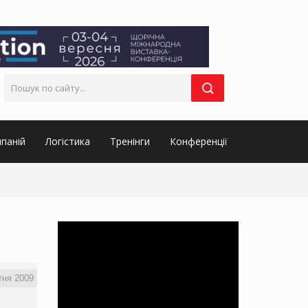
паній
Логістика
Тренінги
Конференції
тня 2009