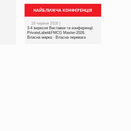
Брагина Людмила
Просування компанії на
НАЙБЛИЖЧА КОНФЕРЕНЦІЯ
порталі оптової та
роздрібної торгівлі
18 червня 2026 |
www.trademaster.ua.
3-4 вересня Виставки та конференції
правила. Особливості.
PrivateLabel&FMCG Master-2026:
Власна марка - Власна перевага