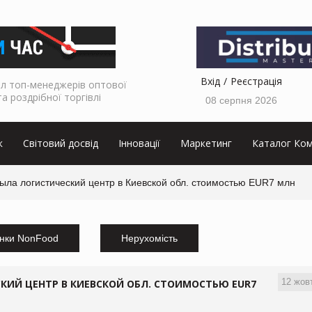
Вхід
Реєстрація
л топ-менеджерів оптової
та роздрібної торгівлі
08 серпня 2026
к
Світовий досвід
Інновації
Маркетинг
Каталог Ком
рыла логистический центр в Киевской обл. стоимостью EUR7 млн
нки NonFood
Нерухомість
12 жов
КИЙ ЦЕНТР В КИЕВСКОЙ ОБЛ. СТОИМОСТЬЮ EUR7