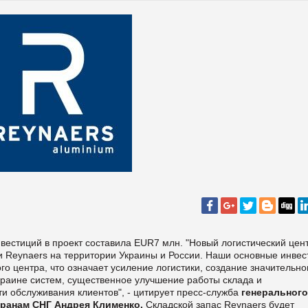
естиций в проект составила EUR7 млн. "Новый логистический цен
и Reynaers на территории Украины и России. Наши основные инвес
го центра, что означает усиление логистики, создание значительно
краине систем, существенное улучшение работы склада и
ти обслуживания клиентов", - цитирует пресс-служба
генерального
транам СНГ Андрея Клименко.
Складской запас Reynaers будет