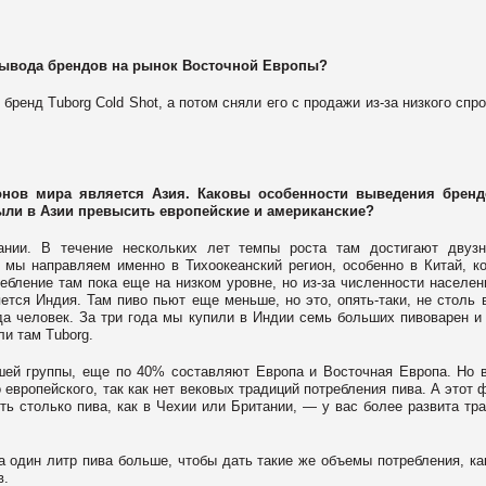
вывода брендов на рынок Восточной Европы?
бренд Tuborg Cold Shot, а потом сняли его с продажи из-за низкого спро
онов мира является Азия. Каковы особенности выведения бренд
ыли в Азии превысить европейские и американские?
нии. В течение нескольких лет темпы роста там достигают двузн
 мы направляем именно в Тихоокеанский регион, особенно в Китай, к
бление там пока еще на низком уровне, но из-за численности населен
тся Индия. Там пиво пьют еще меньше, но это, опять-таки, не столь 
а человек. За три года мы купили в Индии семь больших пивоварен и
ли там Tuborg.
шей группы, еще по 40% составляют Европа и Восточная Европа. Но 
европейского, так как нет вековых традиций потребления пива. А этот 
ть столько пива, как в Чехии или Британии, — у вас более развита тр
а один литр пива больше, чтобы дать такие же объемы потребления, ка
в.