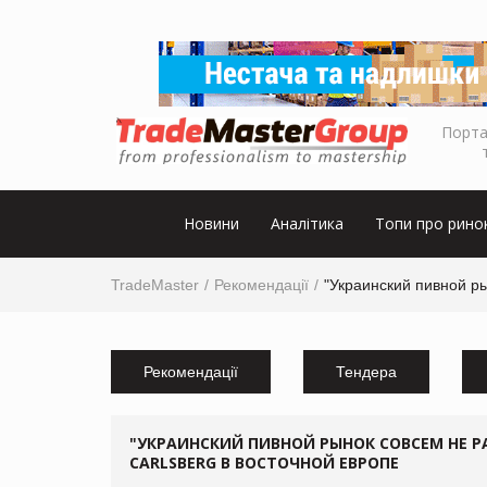
Порта
Новини
Аналітика
Топи про рино
TradeMaster
Рекомендації
"Украинский пивной ры
Рекомендації
Тендера
"УКРАИНСКИЙ ПИВНОЙ РЫНОК СОВСЕМ НЕ РАС
CARLSBERG В ВОСТОЧНОЙ ЕВРОПЕ