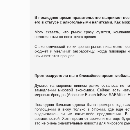
В последнее время правительство выдвигает все
его в статусе с алкогольными напитками. Как мо
Могу сказать, что рынок сразу сузится, компани
нелогичными со всех точек зрения.
С экономической точки зрения рынок пива может со
бюджет и увеличит безработицу, когда пивовары 
начинает этот процесс.
Прогнозируете ли вы в ближайшее время глобал
Думаю, на мировом пивном рынке осталось не та
замедлении мировой экономики. Сейчас есть чет
мировых брендов (Anheuser-Busch InBev, SABMiller, He
Последняя большая сделка была примерно год назад
поглощений я вижу только в Японии, где еще ес
выдвигались ли им какие-либо предложения. В
возможностей. Хотя время от времени мы еще буде
это не очень значительные новости для мирового рын