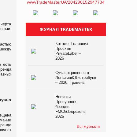
черта
ЖУРНАЛ TRADEMASTER
ными.
Каталог Головних
частью
Проєктів
 между
PrivateLabel –
2026
е есть
бренда
Сучасні рішення в
разных
Логістиці&Дистрибуції
– 2026. Травень
Новинки.
нужно
Просування
брендів
FMCG.Березень
рещена
2026
имание
бренда
Всі журнали
начнет