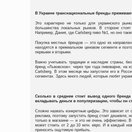
В Украине транснациональные бренды приживают
Это характерно не только для украинского рын
большинства локальных рынков. В стороне стоя
Например, Дания, где Carlsberg пиво №1, но оно та
Покупка местных брендов — это одно из направле
находятся в премиальном ценовом сегменте и поэ
первыми и вторыми.
Важно учитывать традиции и наследие страны, без 
бренд «Львовское»: через три года пивоварне, на к
Carlsberg. В этом месяце мы запустили его в Росс
сегментах. Здесь много людей, которые любят украи
Сколько в среднем стоит вывод одного бренда 
вкладывать деньги в популяризацию, чтобы он 
Сложно назвать конкретные цифры. Это зависит от 
реклама, поэтому запустить бренд стоит дешевле, 
только в магазине — и это не очень эффективно. В
может стоить от 2 до 10 млн. евро. И в каждый но
приносить ощутимую прибыль.