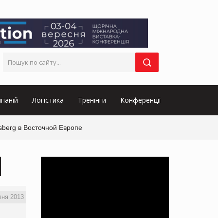
паній
Логістика
Тренінги
Конференції
lsberg в Восточной Европе
пня 2013