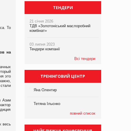
ТЕНДЕРИ
21 січня 2026
ТДВ «Золотоніський маслоробний
са. То
комбінат»
03 липня 2023
Тендери компанії
ов на
Всі тендери
ачных
оторый
ТРЕНІНГОВИЙ ЦЕНТР
ия это
важно,
 стали
Яна Олентир
в Азии
Тетяна Ільєнко
фактор
адиция
повний список
к весь
НАЙБЛИЖЧА КОНФЕРЕНЦІЯ