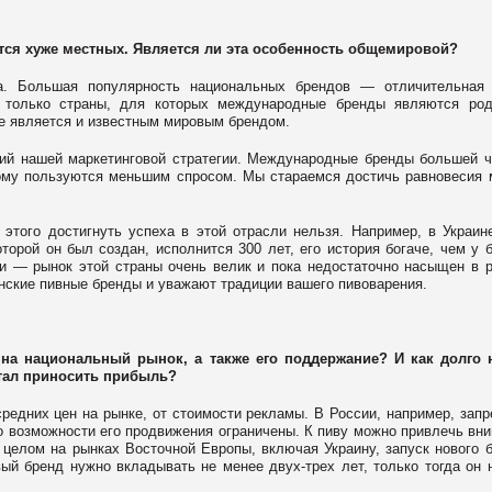
ся хуже местных. Является ли эта особенность общемировой?
ка. Большая популярность национальных брендов — отличительная 
т только страны, для которых международные бренды являются род
кже является и известным мировым брендом.
ний нашей маркетинговой стратегии. Международные бренды большей 
тому пользуются меньшим спросом. Мы стараемся достичь равновесия
этого достигнуть успеха в этой отрасли нельзя. Например, в Украин
оторой он был создан, исполнится 300 лет, его история богаче, чем у 
ии — рынок этой страны очень велик и пока недостаточно насыщен в 
нские пивные бренды и уважают традиции вашего пивоварения.
на национальный рынок, а также его поддержание? И как долго 
стал приносить прибыль?
средних цен на рынке, от стоимости рекламы. В России, например, зап
но возможности его продвижения ограничены. К пиву можно привлечь вн
 целом на рынках Восточной Европы, включая Украину, запуск нового 
вый бренд нужно вкладывать не менее двух-трех лет, только тогда он 