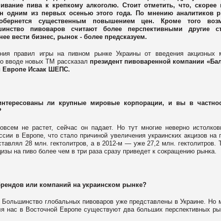
вание пива к крепкому алкоголю. Стоит отметить, что, скорее в
ен одним из первых осенью этого года. По мнению аналитиков р
 обернется существенным повышением цен. Кроме того воз
ьшинство пивоваров считают более перспективными другие с
ее вести бизнес, рынок - более предсказуем.
ния правил игры на пивном рынке Украины от введения акцизных м
 о вводе новых ТМ рассказал
президент пивоваренной компании «Бал
й Европе Исаак ШЕПС.
аинтересованы ли крупные мировые корпорации, и вы в частнос
?
овсем не растет, сейчас он падает. Но тут многие неверно истолко
ссии в Европе, что стало причиной увеличения украинских акцизов на 
тавлял 28 млн. гектолитров, а в 2012-м — уже 27,2 млн. гектолитров. 
цизы на пиво более чем в три раза сразу приведет к сокращению рынка.
брендов или компаний на украинском рынке?
. Большинство глобальных пивоваров уже представлены в Украине. Но 
ля нас в Восточной Европе существуют два больших перспективных р