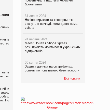
презентувала надлегкі керамічні
бронеплити
внения
31 липня 2024
Напівфабрикати та консерви, які
стануть в пригоді, коли довго нема
 очень
світла
24 червня 2024
ения в
Meest Пошта і Shop-Express
льство
розширюють можливості українських
підприємців
30 квітня 2024
Защита данных на смартфонах:
советы по повышению безопасности
е не в
инство
Всі новини
яний и
 знаю,
собых
ия. Но