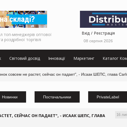
Вхід
Реєстрація
л топ-менеджерів оптової
та роздрібної торгівлі
08 серпня 2026
к
Світовий досвід
Інновації
Маркетинг
Каталог Ком
нок совсем не растет, сейчас он падает", - Исаак ШЕПС, глава Car
Новинки
Постачальники
PrivateLabel
16 ли
ТЕТ, СЕЙЧАС ОН ПАДАЕТ", - ИСААК ШЕПС, ГЛАВА