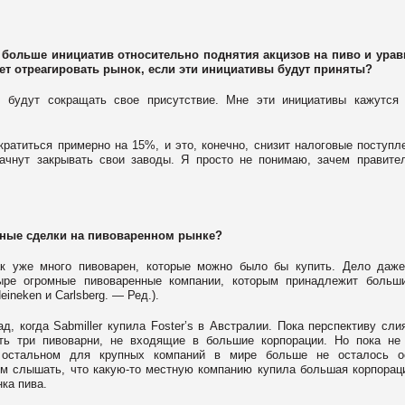
 больше инициатив относительно поднятия акцизов на пиво и ура
жет отреагировать рынок, если эти инициативы будут приняты?
и будут сокращать свое присутствие. Мне эти инициативы кажутся
кратиться примерно на 15%, и это, конечно, снизит налоговые поступл
начнут закрывать свои заводы. Я просто не понимаю, зачем правите
ьные сделки на пивоваренном рынке?
к уже много пивоварен, которые можно было бы купить. Дело даж
ыре огромные пивоваренные компании, которым принадлежит больш
ineken и Carlsberg. — Ред.).
, когда Sabmiller купила Foster’s в Австралии. Пока перспективу сли
ть три пивоварни, не входящие в большие корпорации. Но пока не
 остальном для крупных компаний в мире больше не осталось о
м слышать, что какую-то местную компанию купила большая корпорац
ка пива.