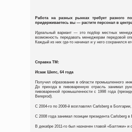
Работа на разных рынках требует разного п
придерживаетесь вы — растите персонал в цент
Идеальный вариант — это подбор местных менедж
возможность передавать менеджерам передовой опы
Каждый из них где-то начинал и у него сохранился е
Справка ТМ:
Исаак Шепс, 64 года
Получил образование в области промышленного инж
До прихода в пивоваренную отрасль занимал рук
пивоваренной промышленности с 1998 года (президе
Bereprod).
С 2004-го по 2008-й возглавлял Carlsberg в Болгарии
С 2008 года занимал позиции президента Carlsberg в
В декабре 2011-го был назначен главой «Балтики» и 