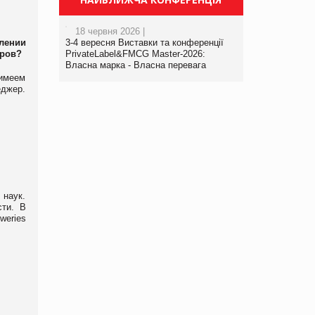
18 червня 2026 |
лении
3-4 вересня Виставки та конференції
еров?
PrivateLabel&FMCG Master-2026:
Власна марка - Власна перевага
 имеем
еджер.
 наук.
сти. В
weries