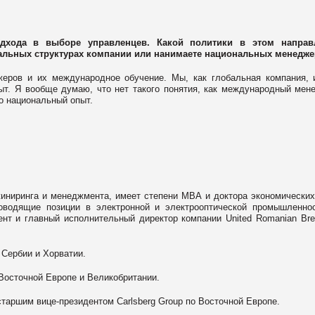
одхода в выборе управленцев. Какой политики в этом направ
ральных структурах компании или нанимаете национальных менедж
еров и их международное обучение. Мы, как глобальная компания,
т. Я вообще думаю, что нет такого понятия, как международный мен
го национальный опыт.
иниринга и менеджмента, имеет степени МВА и доктора экономических
оводящие позиции в электронной и электрооптической промышленно
нт и главный исполнительный директор компании United Romanian Bre
, Сербии и Хорватии.
 Восточной Европе и Великобритании.
старшим вице-президентом Carlsberg Group по Восточной Европе.