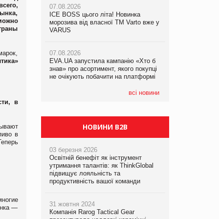
сего,
07.08.2026
ынка,
ICE BOSS цього літа! Новинка
06.08.2026
можно
07.08.2026
морозива від власної ТМ Varto вже у
Смачна новинка для хвостатих: у
траны
Франція заборонила рекламні дзвінки
VARUS
VARUS з’явилися паучі Varto Paw
без згоди клієнтів
expert від власної ТМ Varto!
арок,
07.08.2026
тика»
EVA.UA запустила кампанію «Хто б
05.08.2026
знав» про асортимент, якого покупці
Мережа супермаркетів VARUS купує
не очікують побачити на платформі
мережу магазинів формату
convenience store КОЛО: об’єднана
компанія налічуватиме 374 магазини
всі новини
ти, в
НОВИНИ B2B
вывают
пиво в
Теперь
03 березня 2026
Освітній бенефіт як інструмент
утримання талантів: як ThinkGlobal
підвищує лояльність та
продуктивність вашої команди
многие
31 жовтня 2024
ынка —
Компанія Rarog Tactical Gear