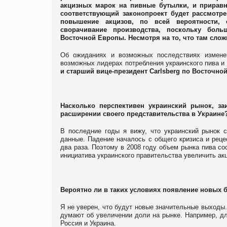
акцизных марок на пивные бутылки, и приравни
соответствующий законопроект будет рассмотр
повышение акцизов, по всей вероятности,
сворачивание производства, поскольку бол
Восточной Европы. Несмотря на то, что там сложн
Об ожиданиях и возможных последствиях измене
возможных лидерах потребления украинского пива и
и старший вице-президент Carlsberg по Восточно
Насколько перспективен украинский рынок, з
расширении своего представительства в Украине
В последние годы я вижу, что украинский рынок с
данные. Падение началось с общего кризиса и реце
два раза. Поэтому в 2008 году объем рынка пива сос
инициатива украинского правительства увеличить ак
Вероятно ли в таких условиях появление новых 
Я не уверен, что будут новые значительные выходы
думают об увеличении доли на рынке. Например, д
Россия и Украина.