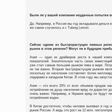
Были ли у вашей компании неудачные попытки 
Да. Например, в России мы год вкладывали деньги в 
же самое случилось и с Tuborg Lemon.
Сейчас одним из быстрорастущих пивных реги
рынок в этом регионе? Могут ли в будущем приб
Азия — один из драйверов роста в нашей компа
показателей. Значительную часть своих инвестиций
уже стал самым большим рынком пива в мире. Потре
не так важно. Вторым быстрорастущим рынком являе
поскольку ее население составляет более миллиард
лидерами в западном Китае. В этом году мы запусти
Азия — это всего 20% от всех объемов продаж на
потребление на душу населения вряд ли дорастет до 
очень важен. Например, в Украине вряд ли будут пи
потребления водки.
В Китае достаточно, чтобы человек выпивал в год н
рынок России. А ведь это рост на 12 млн. гектолитро