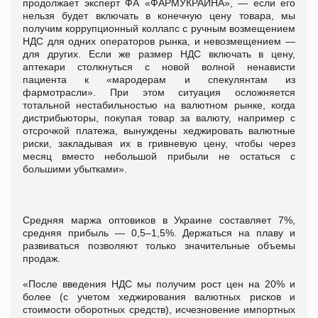
продолжает эксперт ФА «ФАРМУКРАИНА», — если его
нельзя будет включать в конечную цену товара, мы
получим коррупционный коллапс с ручным возмещением
НДС для одних операторов рынка, и невозмещением —
для других. Если же размер НДС включать в цену,
аптекари столкнуться с новой волной ненависти
пациента к «мародерам и спекулянтам из
фармотрасли». При этом ситуация осложняется
тотальной нестабильностью на валютном рынке, когда
дистрибьюторы, покупая товар за валюту, например с
отсрочкой платежа, вынуждены хеджировать валютные
риски, закладывая их в гривневую цену, чтобы через
месяц вместо небольшой прибыли не остаться с
большими убытками».
Средняя маржа оптовиков в Украине составляет 7%,
средняя прибыль — 0,5–1,5%. Держаться на плаву и
развиваться позволяют только значительные объемы
продаж.
«После введения НДС мы получим рост цен на 20% и
более (с учетом хеджирования валютных рисков и
стоимости оборотных средств), исчезновение импортных