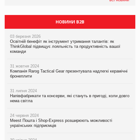
якого покупці не очікують побачити на платформі
НОВИНИ B2B
03 березня 2026
Освітній бенефіт як інструмент утримання талантів: як
ThinkGlobal підвищує лояльність та продуктивність вашої
команди
31 жовтня 2024
Компанія Rarog Tactical Gear презентувала надлегкі керамічні
бронеплити
31 липня 2024
Напівфабрикати та консерви, які стануть в пригоді, коли довго
нема світла
24 червня 2024
Meest Пошта і Shop-Express розширюють можливості
українських підприємців