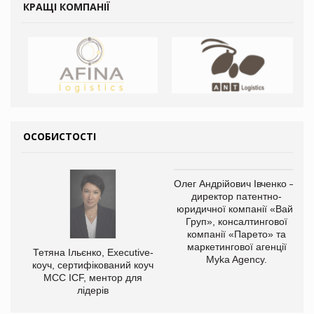
КРАЩІ КОМПАНІЇ
ОСОБИСТОСТІ
Олег Андрійович Івченко —
директор патентно-
юридичної компанії «Вайз
Груп», консалтингової
компанії «Парето» та
маркетингової агенції
Тетяна Ільєнко, Executive-
Myka Agency.
коуч, сертифікований коуч
МСС ICF, ментор для
лідерів