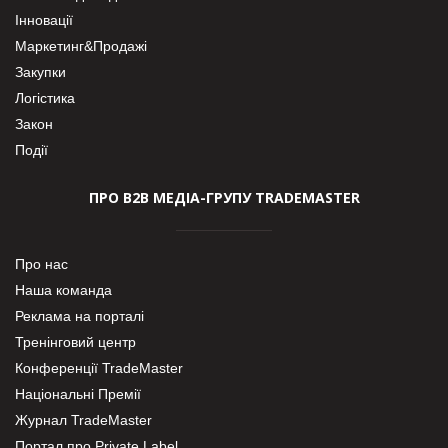
Інновації
Маркетинг&Продажі
Закупки
Логістика
Закон
Події
ПРО В2В МЕДІА-ГРУПУ TRADEMASTER
Про нас
Наша команда
Реклама на порталі
Тренінговий центр
Конференції TradeMaster
Національні Премії
Журнал TradeMaster
Портал про Private Label