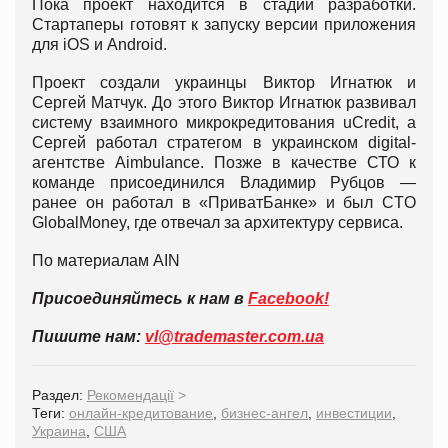
Пока проект находится в стадии разработки.
Стартаперы готовят к запуску версии приложения
для iOS и Android.
Проект создали украинцы Виктор Игнатюк и
Сергей Матчук. До этого Виктор Игнатюк развивал
систему взаимного микрокредитования uCredit, а
Сергей работал стратегом в украинском digital-
агентстве Aimbulance. Позже в качестве СТО к
команде присоединился Владимир Рубцов —
ранее он работал в «ПриватБанке» и был CTO
GlobalMoney, где отвечал за архитектуру сервиса.
По материалам AIN
Присоединяйтесь к нам в
Facebook!
Пишите нам:
vl@trademaster.com.ua
Раздел:
Рекомендації
>
Теги:
онлайн-кредитование
,
бизнес-ангел
,
инвестиции
,
Украина
,
США