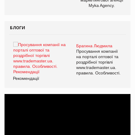
Myka Agency.
БЛОГИ
Брагина Людмила
ї
Просування компанії
а
на порталі оптової та
роздрібної торгівлі
www.trademaster.ua.
і.
правила. Особливості.
Рекомендації
Ре