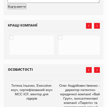
КРАЩІ КОМПАНІЇ
ОСОБИСТОСТІ
,
Тетяна Ільєнко, Executive-
Олег Андрійович Івченко —
ОВ
коуч, сертифікований коуч
директор патентно-
МСС ICF, ментор для
юридичної компанії «Вайз
лідерів
Груп», консалтингової
компанії «Парето» та
маркетингової агенції