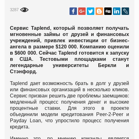
3287
Сервис Taplend, который позволяет получать
мгновенные займы от друзей и финансовых
учреждений, привлек инвестиции от бизнес-
ангела в размере $120 000. Компанию оценили
в $600 000. Сейчас Taplend готовится к запуску
в США. Тестовыми площадками станут
легендарные университеты Беркли и
Стэнфорд.
Taplend дает возможность брать в долг у друзей
или финансовых организаций в несколько кликов.
Сервис призван решить две проблемы заемщиков:
медленный процесс получения денег и высокие
процентные ставки. Для этого в проекте
объединили модели кредитования Peer-2-Peer и
Payday Loan, что упростило процесс получения
кредита.
Именно это, по мнению команды, является