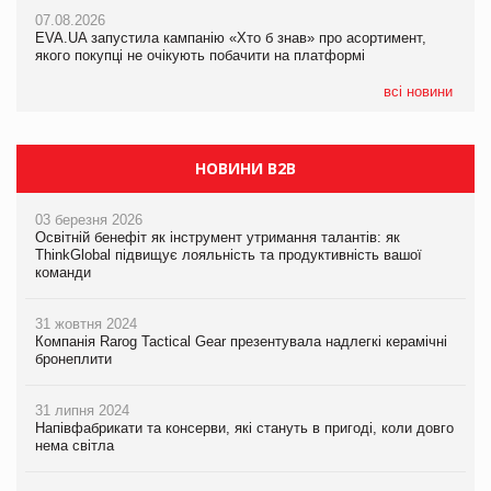
Франція заборонила рекламні дзвінки без згоди клієнтів
07.08.2026
EVA.UA запустила кампанію «Хто б знав» про асортимент,
05.08.2026
якого покупці не очікують побачити на платформі
Мережа супермаркетів VARUS купує мережу магазинів
формату convenience store КОЛО: об’єднана компанія
налічуватиме 374 магазини
всі новини
НОВИНИ B2B
03 березня 2026
Освітній бенефіт як інструмент утримання талантів: як
ThinkGlobal підвищує лояльність та продуктивність вашої
команди
31 жовтня 2024
Компанія Rarog Tactical Gear презентувала надлегкі керамічні
бронеплити
31 липня 2024
Напівфабрикати та консерви, які стануть в пригоді, коли довго
нема світла