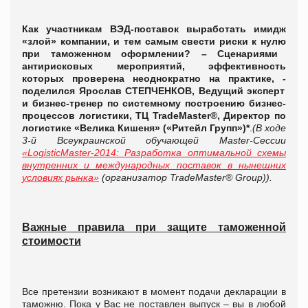
Как участникам ВЭД-поставок выработать имидж
«злой» компании, и тем самым свести риски к нулю
при таможенном оформлении? – Сценариями
антирисковых мероприятий, эффективность
которых проверена неоднократно на практике, -
поделился Ярослав СТЕПЧЕНКОВ, Ведущий эксперт
и бизнес-тренер по системному построению бизнес-
процессов логистики, ТЦ TradeMaster®, Директор по
логистике «Велика Кишеня» («Ритейл Групп»)*
.
(
В ходе
3-й Всеукраинской обучающей Master-Cессии
«LogisticMaster-2014: Разработка оптимальной схемы
внутренних и международных поставок в нынешних
условиях рынка»
(организатор TradeMaster® Group)).
Важные правила при защите таможенной
стоимости
Все претензии возникают в момент подачи декларации в
таможню. Пока у Вас не поставлен выпуск – вы в любой