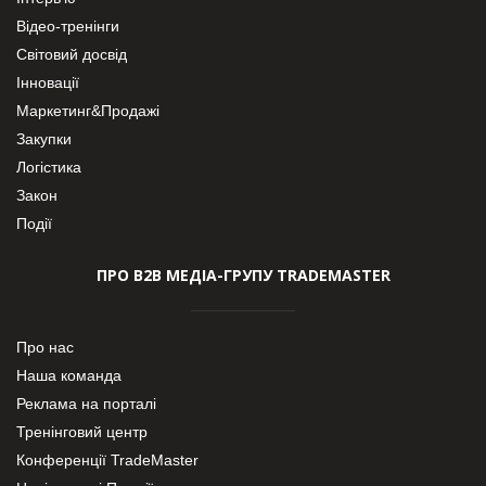
Відео-тренінги
Світовий досвід
Інновації
Маркетинг&Продажі
Закупки
Логістика
Закон
Події
ПРО В2В МЕДІА-ГРУПУ TRADEMASTER
Про нас
Наша команда
Реклама на порталі
Тренінговий центр
Конференції TradeMaster