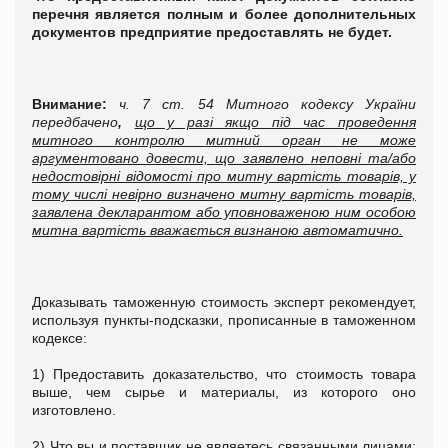
перечня является полным и более дополнительных
документов предприятие предоставлять не будет.
Внимание:
ч. 7 ст. 54
Митного кодексу України
передбачено
,
що у разі якщо під час проведення
митного контролю митний орган не може
аргументовано довести, що заявлено неповні та/або
недостовірні відомості про митну вартість товарів, у
тому числі невірно визначено митну вартість товарів,
заявлена декларантом або уповноваженою ним особою
митна вартість вважається визнаною автоматично.
Доказывать таможенную стоимость эксперт рекомендует,
используя пункты-подсказки, прописанные в таможенном
кодексе:
1) Предоставить доказательство, что стоимость товара
выше, чем сырье и материалы, из которого оно
изготовлено.
2) Что вы и поставщик не являетесь связанными лицами: