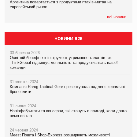
Аргентина повертається з продуктами птахівництва на
Аргентина повертається з продуктами птахівництва на
новинки від ТМ ТОКЕРИ
європейський ринок
європейський ринок
05.08.2026
всі новини
Сергій Лісунов про заморожені хлібобулочні вироби на
PrivateLabel&FMCG Master 2026
НОВИНИ B2B
03 березня 2026
Освітній бенефіт як інструмент утримання талантів: як
ThinkGlobal підвищує лояльність та продуктивність вашої
команди
31 жовтня 2024
Компанія Rarog Tactical Gear презентувала надлегкі керамічні
бронеплити
31 липня 2024
Напівфабрикати та консерви, які стануть в пригоді, коли довго
нема світла
24 червня 2024
Meest Пошта і Shop-Express розширюють можливості