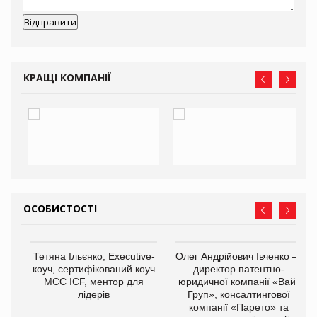
КРАЩІ КОМПАНІЇ
ОСОБИСТОСТІ
,
Тетяна Ільєнко, Executive-
Олег Андрійович Івченко —
ОВ
коуч, сертифікований коуч
директор патентно-
МСС ICF, ментор для
юридичної компанії «Вайз
лідерів
Груп», консалтингової
компанії «Парето» та