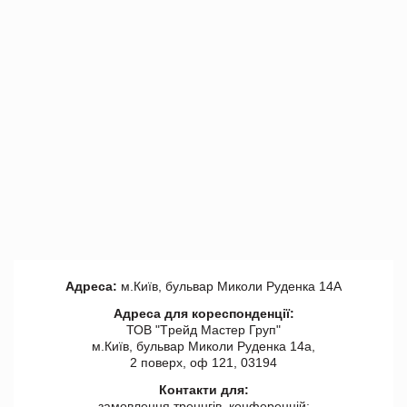
Адреса:
м.Київ, бульвар Миколи Руденка 14А
Адреса для кореспонденції:
ТОВ "Tрейд Мастер Груп"
м.Київ, бульвар Миколи Руденка 14а,
2 поверх, оф 121, 03194
Контакти для:
замовлення треннгів, конференцій: