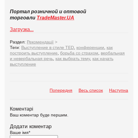
Портал розничной и оптовой
торговли
TradeMaster.UA
Загрузка...
Раздел:
Рекомендації
>
Теги:
Выступление в стиле TED
,
конференции
,
как
построить выступление
,
борьба со страхом
,
вербальная
и невербальная речь
,
как выбрать тему
,
как начать
выступление
Попередня
Весь список
Наступна
Коментарі
Ваш коментар буде першим.
Додати коментар
Ваше імя
*