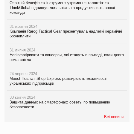
Освітній бенефіт як інструмент утримання талантів: як
ThinkGlobal підвищує лояльність та продуктивність вашої
команди
31 жовтня 2024
Компанія Rarog Tactical Gear презентувала надлегкі керамічні
бронеплити
31 липня 2024
Напівфабрикати та консерви, які стануть в пригоді, коли довго
нема світла
24 червня 2024
Meest Пошта і Shop-Express розширюють можливості
українських підприємців
30 квітня 2024
Защита данных на смартфонах: советы по повышению
безопасности
Всі новини