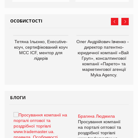
ОСОБИСТОСТІ
,
Тетяна Ільєнко, Executive-
Олег Андрійович Івченко —
ОВ
коуч, сертифікований коуч
директор патентно-
МСС ICF, ментор для
юридичної компанії «Вайз
лідерів
Груп», консалтингової
компанії «Парето» та
маркетингової агенції
Myka Agency.
БЛОГИ
Брагина Людмила
ї
Просування компанії
а
на порталі оптової та
роздрібної торгівлі