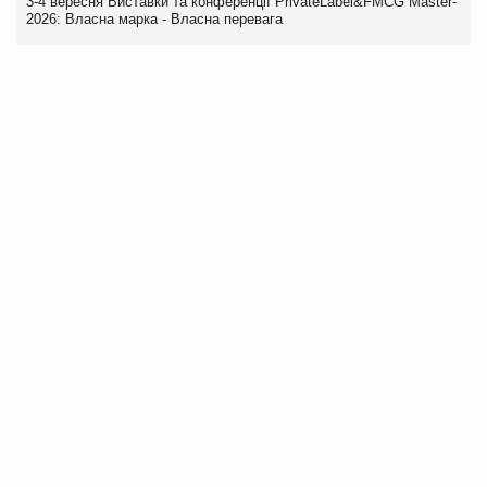
3-4 вересня Виставки та конференції PrivateLabel&FMCG Master-
2026: Власна марка - Власна перевага