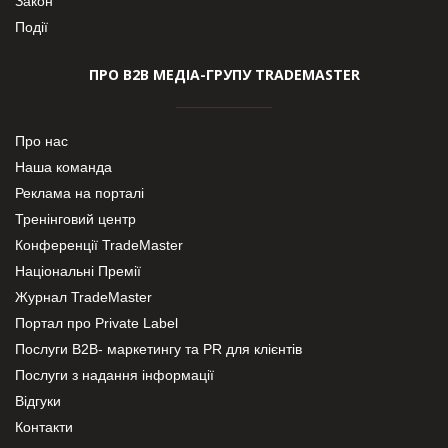
Закон
Події
ПРО В2В МЕДІА-ГРУПУ TRADEMASTER
Про нас
Наша команда
Реклама на порталі
Тренінговий центр
Конференції TradeMaster
Національні Премії
Журнал TradeMaster
Портал про Private Label
Послуги В2В- маркетингу та PR для клієнтів
Послуги з надання інформації
Відгуки
Контакти