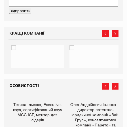
КРАЩІ КОМПАНІЇ
ОСОБИСТОСТІ
,
Тетяна Ільєнко, Executive-
Олег Андрійович Івченко —
ОВ
коуч, сертифікований коуч
директор патентно-
МСС ICF, ментор для
юридичної компанії «Вайз
лідерів
Груп», консалтингової
компанії «Парето» та