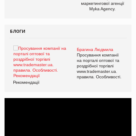
маркетингової агенції
Myka Agency.
БЛОГИ
Брагина Людмила
ї
Просування компанії
а
на порталі оптової та
роздрібної торгівлі
www.trademaster.ua.
і.
правила. Особливості.
Рекомендації
Ре