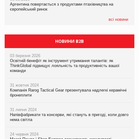
Аргентина повертається з продуктами птахівництва на
Аргентина повертається з продуктами птахівництва на
новинки від ТМ ТОКЕРИ
європейський ринок
європейський ринок
05.08.2026
всі новини
Сергій Лісунов про заморожені хлібобулочні вироби на
PrivateLabel&FMCG Master 2026
НОВИНИ B2B
03 березня 2026
Освітній бенефіт як інструмент утримання талантів: як
ThinkGlobal підвищує лояльність та продуктивність вашої
команди
31 жовтня 2024
Компанія Rarog Tactical Gear презентувала надлегкі керамічні
бронеплити
31 липня 2024
Напівфабрикати та консерви, які стануть в пригоді, коли довго
нема світла
24 червня 2024