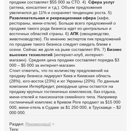
продажи составляет $55 000 за СТО. 4)
Сфера услуг
(аптека, консалтинг и т.д.). Объем предложения
увеличился до 11% и сохраняет тенденцию роста. 5)
Развлекательная и рекреационная сфера
(кафе,
рестораны, мини-отели). Больше всего предложений о
продаже такого рода бизнеса идет из центральных и
восточных областей страны. 6)
АПК
(овощеводство,
животноводство). По мнению экспертов пик предложений
по продаже такого бизнеса следует ожидать ближе к
осени. Сейчас же доля на рыке составляет 8%. 7)
Бизнес
высоких технологий
(интернет-клуб, интернет-
магазин). Средняя цена продажи составляет порядка $3
000 – $5 000 за интернет-магазин.
Стоит отметить, что по количеству предложений на
продажу бизнеса лидируют Киев и Киевская область
(28%), юго-восток (23%) и юг Украины (20%). По данным
компании ИнтерКредит, рекордные цены остаются на
продажу крупных гостиничных комплексов, баз отдыха,
мини-отелей и пансионатов семейного типа. Например
гостиничный комплекс в Кривом Роге продают за $15 000
000, мини-отель в Судаке за $1 250 000, в Трускавце – $2
000 000.
Раздел:
Рекомендації
>
Теги: