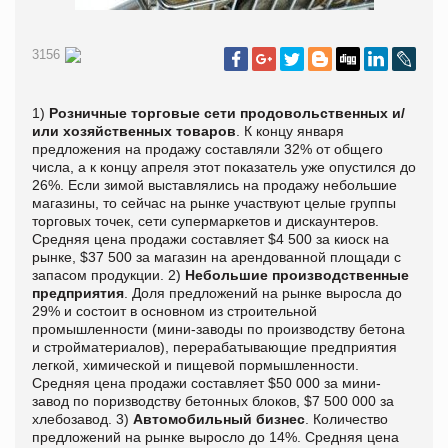
3156
1)
Розничные торговые сети продовольственных и/
или хозяйственных товаров
. К концу января
предложения на продажу составляли 32% от общего
числа, а к концу апреля этот показатель уже опустился до
26%. Если зимой выставлялись на продажу небольшие
магазины, то сейчас на рынке участвуют целые группы
торговых точек, сети супермаркетов и дискаунтеров.
Средняя цена продажи составляет $4 500 за киоск на
рынке, $37 500 за магазин на арендованной площади с
запасом продукции. 2)
Небольшие производственные
предприятия
. Доля предложений на рынке выросла до
29% и состоит в основном из строительной
промышленности (мини-заводы по производству бетона
и стройматериалов), перерабатывающие предприятия
легкой, химической и пищевой пормышленности.
Средняя цена продажи составляет $50 000 за мини-
завод по поризводству бетонных блоков, $7 500 000 за
хлебозавод. 3)
Автомобильный бизнес
. Количество
предложений на рынке выросло до 14%. Средняя цена