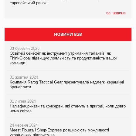
європейський ринок
європейський ринок
05.08.2026
всі новини
Сергій Лісунов про заморожені хлібобулочні вироби на
PrivateLabel&FMCG Master 2026
НОВИНИ B2B
03 березня 2026
Освітній бенефіт як інструмент утримання талантів: як
ThinkGlobal підвищує лояльність та продуктивність вашої
команди
31 жовтня 2024
Компанія Rarog Tactical Gear презентувала надлегкі керамічні
бронеплити
31 липня 2024
Напівфабрикати та консерви, які стануть в пригоді, коли довго
нема світла
24 червня 2024
Meest Пошта і Shop-Express розширюють можливості
українських підприємців