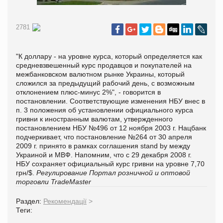
2781
"К доллару - на уровне курса, который определяется как
средневзвешенный курс продавцов и покупателей на
межбанковском валютном рынке Украины, который
сложился за предыдущий рабочий день, с возможным
отклонением плюс-минус 2%", - говорится в
постановлении. Соответствующие изменения НБУ внес в
п. 3 положения об установлении официального курса
гривни к иностранным валютам, утвержденного
постановлением НБУ №496 от 12 ноября 2003 г. Нацбанк
подчеркивает, что постановление №264 от 30 апреля
2009 г. принято в рамках соглашения stand by между
Украиной и МВФ. Напомним, что с 29 декабря 2008 г.
НБУ сохраняет официальный курс гривни на уровне 7,70
грн/$.
Регулирование
Портал розничной и оптовой
торговли TradeMaster
Раздел:
Рекомендації
>
Теги: