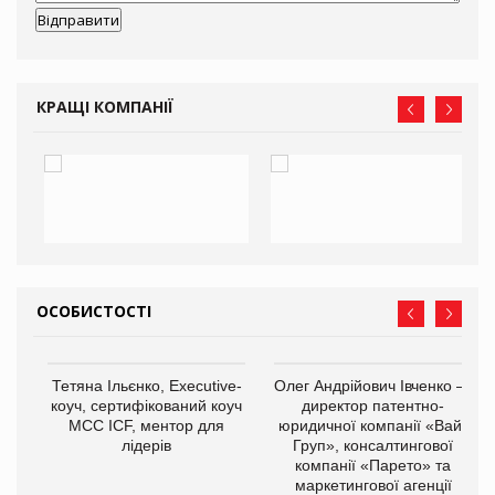
КРАЩІ КОМПАНІЇ
ОСОБИСТОСТІ
,
Тетяна Ільєнко, Executive-
Олег Андрійович Івченко —
ОВ
коуч, сертифікований коуч
директор патентно-
МСС ICF, ментор для
юридичної компанії «Вайз
лідерів
Груп», консалтингової
компанії «Парето» та
маркетингової агенції