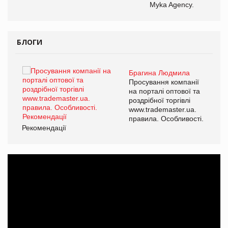
Myka Agency.
БЛОГИ
Брагина Людмила
ї
Просування компанії
а
на порталі оптової та
роздрібної торгівлі
www.trademaster.ua.
і.
правила. Особливості.
Рекомендації
Ре