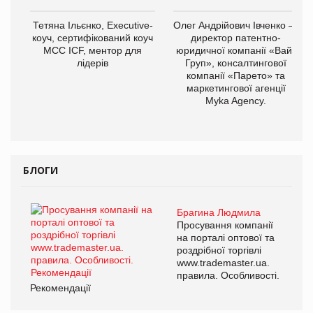
Тетяна Ільєнко, Executive-
Олег Андрійович Івченко —
коуч, сертифікований коуч
директор патентно-
МСС ICF, ментор для
юридичної компанії «Вайз
лідерів
Груп», консалтингової
компанії «Парето» та
маркетингової агенції
Myka Agency.
БЛОГИ
Брагина Людмила
Просування компанії
на порталі оптової та
роздрібної торгівлі
www.trademaster.ua.
правила. Особливості.
Рекомендації