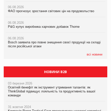
06.08.2026
06.08.2026
ФАО прогнозує зростання світових цін на продовольство
05.08.2026
ФАО прогнозує зростання світових цін на продовольство
Російська атака 5 серпня стала одним із наймасштабніших
ударів по українському бізнесу за час повномасштабної війни
06.08.2026
06.08.2026
P&G купує виробника харчових добавок Thorne
P&G купує виробника харчових добавок Thorne
05.08.2026
Смачне поповнення дитячого меню: у VARUS з’явилися
06.08.2026
06.08.2026
новинки від ТМ ТОКЕРИ
Bosch заявила про повне знищення своєї продукції на складі
Bosch заявила про повне знищення своєї продукції на складі
після російської атаки
після російської атаки
05.08.2026
Сергій Лісунов про заморожені хлібобулочні вироби на
всі новини
PrivateLabel&FMCG Master 2026
НОВИНИ B2B
03 березня 2026
Освітній бенефіт як інструмент утримання талантів: як
ThinkGlobal підвищує лояльність та продуктивність вашої
команди
31 жовтня 2024
Компанія Rarog Tactical Gear презентувала надлегкі керамічні