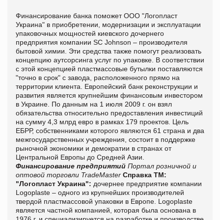
Финансирование банка поможет ООО "Логопласт
Украина" в приобретении, модернизации и эксплуатации
упаковочных мощностей киевского дочернего
предприятия компании SC Johnson – производителя
бытовой химии. Эти средства также помогут реализовать
концепцию аутсорсинга услуг по упаковке. В соответствии
с этой концепцией пластмассовые бутылки поставляются
"точно в срок" с завода, расположенного прямо на
территории клиента. Европейский банк реконструкции и
развития является крупнейшим финансовым инвестором
в Украине. По данным на 1 июля 2009 г. он взял
обязательства относительно предоставления инвестиций
на сумму 4,3 млрд евро в рамках 179 проектов. Цель
ЕБРР, собственниками которого являются 61 страна и два
межгосударственных учреждения, состоит в поддержке
рыночной экономики и демократии в странах от
Центральной Европы до Средней Азии.
Финансирование предприятий
Портал розничной и
оптовой торговли TradeMaster
Справка ТМ:
"Логопласт Украина":
дочернее предприятие компании
Logoplaste – одного из крупнейших производителей
твердой пластмассовой упаковки в Европе. Logoplaste
является частной компанией, которая была основана в
1976 г. и специализируется на разработке и производстве